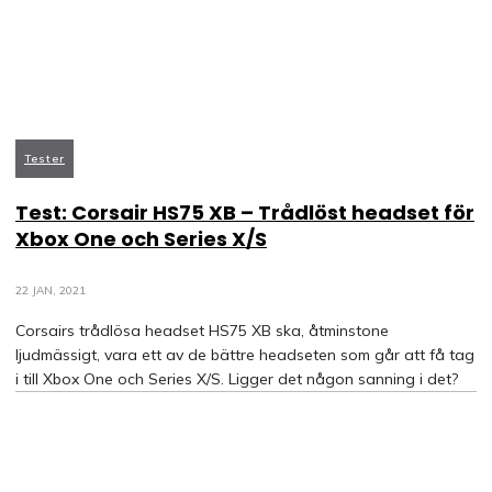
Tester
Test: Corsair HS75 XB – Trådlöst headset för
Xbox One och Series X/S
22 JAN, 2021
Corsairs trådlösa headset HS75 XB ska, åtminstone
ljudmässigt, vara ett av de bättre headseten som går att få tag
i till Xbox One och Series X/S. Ligger det någon sanning i det?