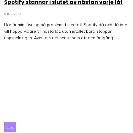
Spotify stannar i slutet av nästan varje låt
6 JUL, 2022
Här är min lösning på problemet med att Spotify då och då inte
vill hoppa vidare till nästa låt, utan istället bara stoppar
uppspelningen. Även om det ser ut som att den är igång.
Spel