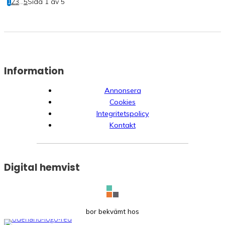
1
2
3
...
5
Sida 1 av 5
Information
Annonsera
Cookies
Integritetspolicy
Kontakt
Digital hemvist
bor bekvämt hos