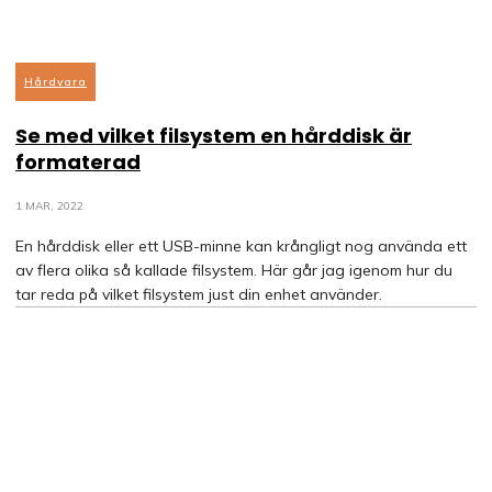
Hårdvara
Se med vilket filsystem en hårddisk är
formaterad
1 MAR, 2022
En hårddisk eller ett USB-minne kan krångligt nog använda ett
av flera olika så kallade filsystem. Här går jag igenom hur du
tar reda på vilket filsystem just din enhet använder.