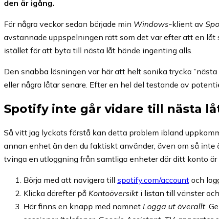
den är igång.
För några veckor sedan började min
Windows
-klient av
Spo
avstannade uppspelningen rätt som det var efter att en låt s
istället för att byta till nästa låt hände ingenting alls.
Den snabba lösningen var här att helt sonika trycka ”nästa l
eller några låtar senare. Efter en hel del testande av potentiel
Spotify inte går vidare till nästa lå
Så vitt jag lyckats förstå kan detta problem ibland uppkom
annan enhet än den du faktiskt använder, även om så inte är 
tvinga en utloggning från samtliga enheter där ditt konto är
Börja med att navigera till
spotify.com/account
och logg
Klicka därefter på
Kontoöversikt
i listan till vänster oc
Här finns en knapp med namnet
Logga ut överallt
. G