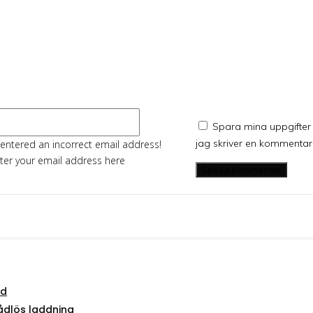
entar:
E-
Spara mina uppgifter 
post:*
jag skriver en kommentar
entered an incorrect email address!
ter your email address here
ud
ådlös laddning