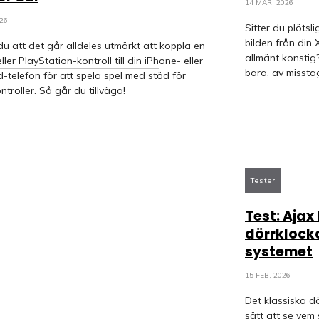
14 MAR, 2026
026
Sitter du plötsl
bilden från din
du att det går alldeles utmärkt att koppla en
allmänt konstig
ller PlayStation-kontroll till din iPhone- eller
bara, av misstag
-telefon för att spela spel med stöd för
troller. Så går du tillväga!
Tester
Test: Ajax
dörrklock
systemet
15 FEB, 2026
Det klassiska d
sätt att se vem