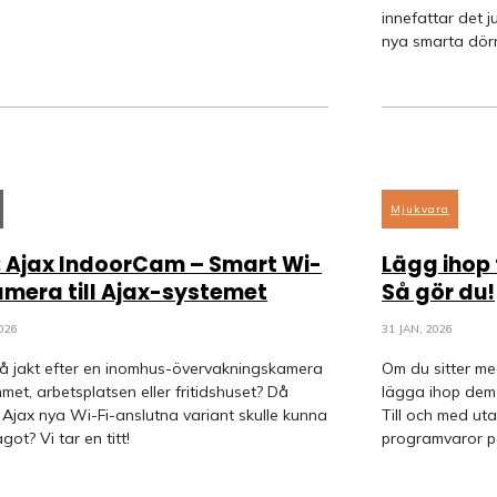
innefattar det j
nya smarta dörr
Mjukvara
: Ajax IndoorCam – Smart Wi-
Lägg ihop f
amera till Ajax-systemet
Så gör du!
026
31 JAN, 2026
på jakt efter en inomhus-övervakningskamera
Om du sitter me
met, arbetsplatsen eller fritidshuset? Då
lägga ihop dem t
Ajax nya Wi-Fi-anslutna variant skulle kunna
Till och med ut
got? Vi tar en titt!
programvaror p