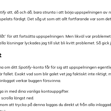
tify
att, då och då, bara strunta i att börja uppspelningen av nä
pelats färdigt. Det såg ut som att allt fortfarande var som de
åt” för att fortsätta uppspelningen. Men likväl var problemet
la lösningar lyckades jag till slut bli kvitt problemet. Så gick j
t
ma om ditt
Spotify
-konto får för sig att uppspelningen egentl
fallet. Exakt vad som blir galet vet jag faktiskt inte riktigt
 inloggat verkar buggen försvinna.
a in med dina vanliga kontouppgifter.
h scrolla längst ned.
enom att trycka på denna loggas du direkt ut från alla inlogga