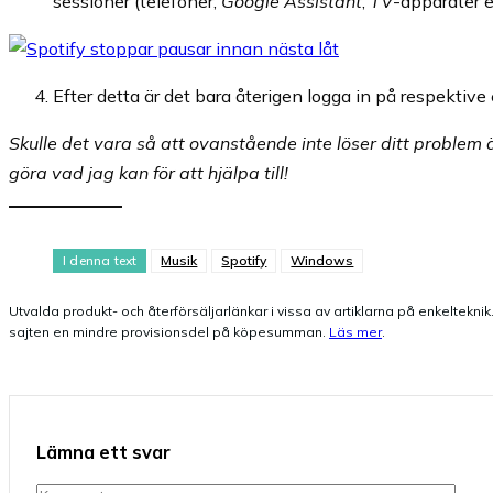
sessioner (telefoner,
Google Assistant
,
TV
-apparater et
Efter detta är det bara återigen logga in på respektive
Skulle det vara så att ovanstående inte löser ditt proble
göra vad jag kan för att hjälpa till!
I denna text
Musik
Spotify
Windows
Utvalda produkt- och återförsäljarlänkar i vissa av artiklarna på enkelteknik.s
sajten en mindre provisionsdel på köpesumman.
Läs mer
.
Lämna ett svar