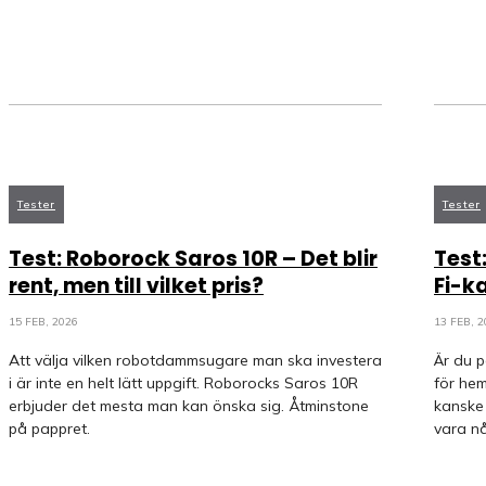
Tester
Tester
Test: Roborock Saros 10R – Det blir
Test
rent, men till vilket pris?
Fi-k
15 FEB, 2026
13 FEB, 2
Att välja vilken robotdammsugare man ska investera
Är du 
i är inte en helt lätt uppgift. Roborocks Saros 10R
för hem
erbjuder det mesta man kan önska sig. Åtminstone
kanske 
på pappret.
vara nå