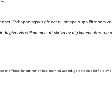
c.).
 enhet. Förhoppningsvis går det nu att spela upp låtar som van
m är du givetvis välkommen att skriva av dig kommentarerna 
e är affiliate-länkar. När ett köp, inom en viss tid, görs via en eller flera av 