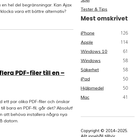
u en hel del begränsningar. Kan Ajax
Tester & Tips
klocka vara ett bättre alternativ?
Mest omskrivet
126
iPhone
114
Apple
61
Windows 10
58
Windows
58
Säkerhet
lera PDF-filer till en –
50
iPad
50
Hjälpmedel
41
Mac
d ett par olika PDF-filer och önskar
ill bara en PDF-fil, går det? Absolut!
an att behöva installera några nya
å datorn.
Copyright © 2014–2025.
Allt innehåll tillhör