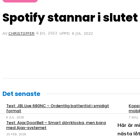
Spotify stannar i slutet
6 JUL, 2022
UPPD.
6 JUL, 2022
AV
CHRISTOFFER
Det senaste
Test: JBL Live 680NC – Ordentlig batteritid i smidigt
Koppl
format
mobil
6 JUL, 2026
7 MAJ,
Test: Ajax DoorBell – Smart dörrklocka, men bara
Här är mi
med Ajax-systemet
nästa lå
15 FEB, 2026