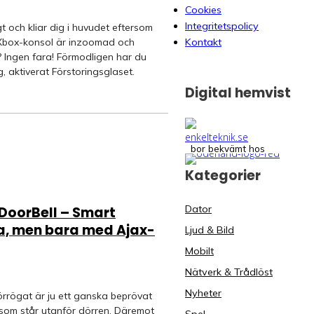
Cookies
Integritetspolicy
igt och kliar dig i huvudet eftersom
 Xbox-konsol är inzoomad och
Kontakt
? Ingen fara! Förmodligen har du
, aktiverat Förstoringsglaset.
Digital hemvist
bor bekvämt hos
Kategorier
Dator
 DoorBell – Smart
a, men bara med Ajax-
Ljud & Bild
Mobilt
Nätverk & Trådlöst
Nyheter
örrögat är ju ett ganska beprövat
 som står utanför dörren. Däremot
Spel