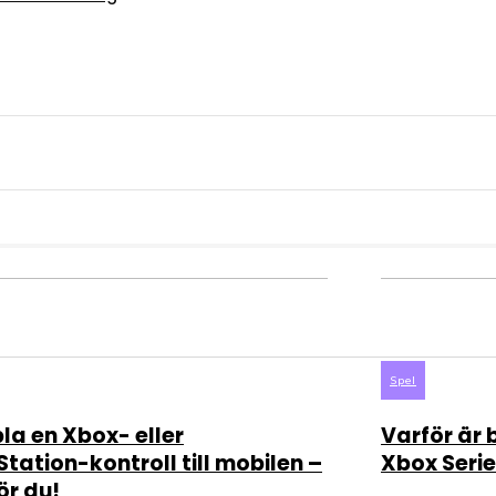
Spel
la en Xbox- eller
Varför är 
Station-kontroll till mobilen –
Xbox Serie
ör du!