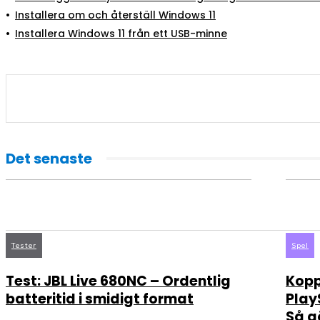
Installera om och återställ Windows 11
Installera Windows 11 från ett USB-minne
Det senaste
Tester
Spel
Test: JBL Live 680NC – Ordentlig
Kopp
batteritid i smidigt format
Play
Så g