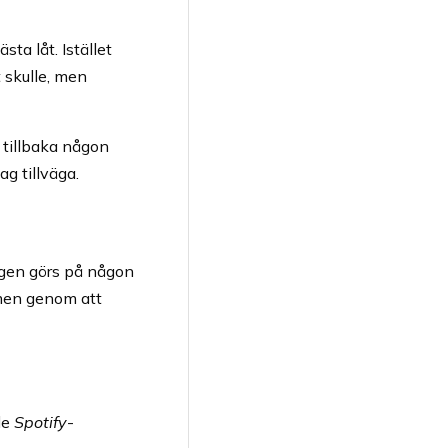
sta låt. Istället
t skulle, men
 tillbaka någon
ag tillväga.
igen görs på någon
, men genom att
de
Spotify
-