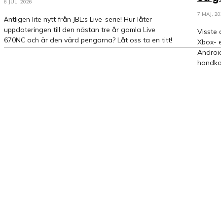
6 JUL, 2026
7 MAJ, 2
Äntligen lite nytt från JBL:s Live-serie! Hur låter
uppdateringen till den nästan tre år gamla Live
Visste 
670NC och är den värd pengarna? Låt oss ta en titt!
Xbox- e
Android
handkon