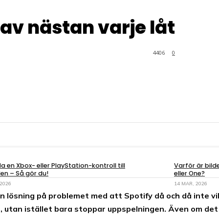
 av nästan varje låt
4406
0
a en Xbox- eller PlayStation-kontroll till
Varför är bil
en – Så gör du!
eller One?
 2026
14 MAR, 2026
n lösning på problemet med att Spotify då och då inte vill
t, utan istället bara stoppar uppspelningen. Även om det