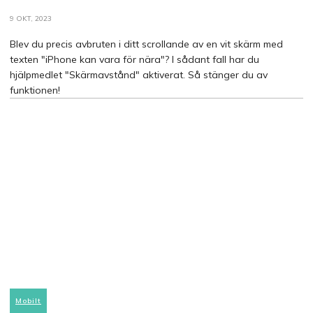
9 OKT, 2023
Blev du precis avbruten i ditt scrollande av en vit skärm med
texten "iPhone kan vara för nära"? I sådant fall har du
hjälpmedlet "Skärmavstånd" aktiverat. Så stänger du av
funktionen!
Mobilt