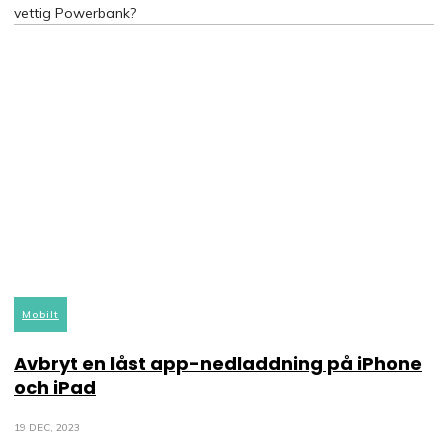
vettig Powerbank?
Mobilt
Avbryt en låst app-nedladdning på iPhone
och iPad
19 DEC, 2023