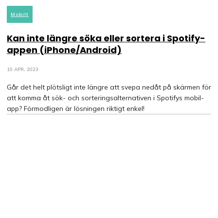
Mobilt
Kan inte längre söka eller sortera i Spotify-
appen (iPhone/Android)
19 APR, 2023
Går det helt plötsligt inte längre att svepa nedåt på skärmen för
att komma åt sök- och sorteringsalternativen i Spotifys mobil-
app? Förmodligen är lösningen riktigt enkel!