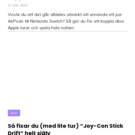
27 JUN, 2023
Visste du att det går alldeles utmärkt att använda ett par
AirPods till Nintendo Switch? Så gör du för att koppla dina
Apple-lurar och spela hela natten.
Spel
Så fixar du (med lite tur) ”Joy-Con Stick
Drift” helt själv