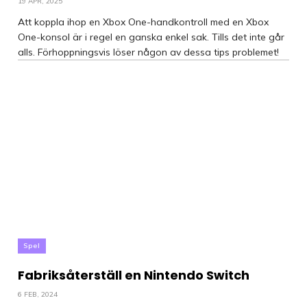
19 APR, 2025
Att koppla ihop en Xbox One-handkontroll med en Xbox
One-konsol är i regel en ganska enkel sak. Tills det inte går
alls. Förhoppningsvis löser någon av dessa tips problemet!
Spel
Fabriksåterställ en Nintendo Switch
6 FEB, 2024