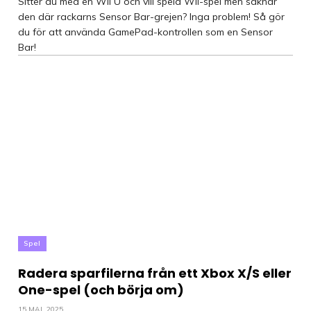
Sitter du med en Wii U och vill spela Wii-spel men saknar
den där rackarns Sensor Bar-grejen? Inga problem! Så gör
du för att använda GamePad-kontrollen som en Sensor
Bar!
Spel
Radera sparfilerna från ett Xbox X/S eller
One-spel (och börja om)
15 MAJ, 2025