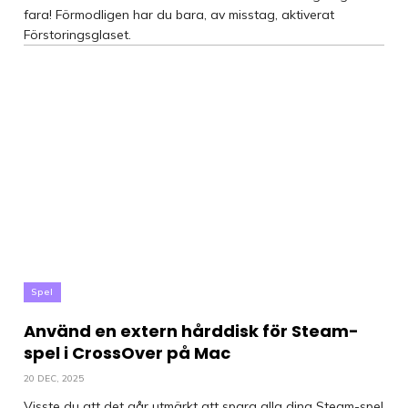
fara! Förmodligen har du bara, av misstag, aktiverat
Förstoringsglaset.
Spel
Använd en extern hårddisk för Steam-
spel i CrossOver på Mac
20 DEC, 2025
Visste du att det går utmärkt att spara alla dina Steam-spel