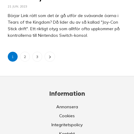
21 JUN, 2023
Börjar Link rätt som det är gå utför de svävande öarna i
Tears of the Kingdom? Då lider du av så kallad "Joy-Con
Stick drift". Ett riktigt otyg som alltför ofta uppkommer på
kontrollerna till Nintendos Switch-konsol.
1
2
3
Information
Annonsera
Cookies
Integritetspolicy
Kontakt