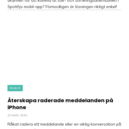
skärmen för att komma åt sök- och sorteringsalternativen i
Spotifys mobil-app? Förmodligen är lösningen riktigt enkel!
Mobilt
Återskapa raderade meddelanden på
iPhone
23 MAR, 2023
Råkat radera ett meddelande eller en viktig konversation på