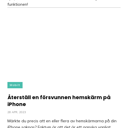
funktionen!
Mobilt
Återställ en försvunnen hemskärm på
iPhone
28 APR, 2023
Märkte du precis att en eller flera av hemskärmarna på din
iPhone saknas? Faktum är att det är ett ganska vanligt