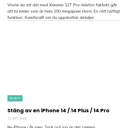
Visste du att det med Xiaomis 12T Pro-telefon faktiskt går
att ta bilder som är hela 200 megapixel stora. En rätt häftigt
funktion, framförallt om du uppskattar detaljer.
Mobilt
Stäng av en iPhone 14 / 14 Plus / 14 Pro
11 OKT, 2022
Ny iPhone i år igen. Tack och lov är det samma