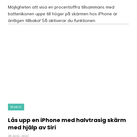
Möjligheten att visa en procentsiffra tillsammans med
batteriikonen uppe till höger på skärmen hos iPhone är
äntligen tillbaka! Så aktiverar du funktionen.
Mobilt
Lås upp en iPhone med halvtrasig skärm
med hjälp av Siri
26 AUG, 2022