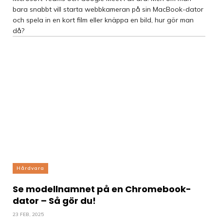
bara snabbt vill starta webbkameran på sin MacBook-dator
och spela in en kort film eller knäppa en bild, hur gör man
då?
Hårdvara
Se modellnamnet på en Chromebook-
dator – Så gör du!
23 FEB, 2025