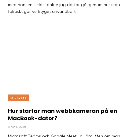
med nonsens. Här tänkte jag därför gå igenom hur man
faktiskt gör verktyget användbart.
Mjukvara
Hur startar man webbkameran på en
MacBook-dator?
8 APR, 2025
Microsoft Teams och Google Meet i all ära. Men om man