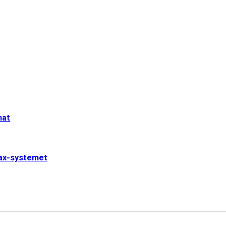
mat
jax-systemet