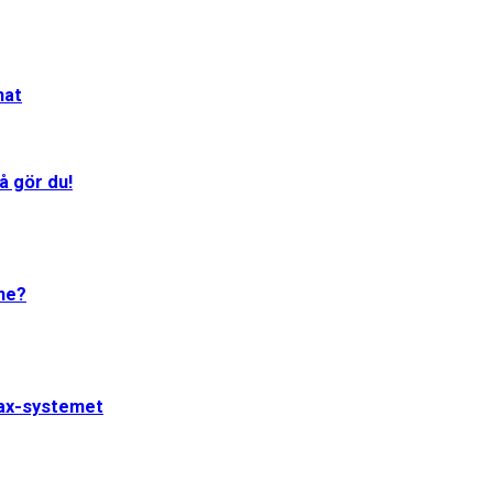
mat
å gör du!
One?
jax-systemet