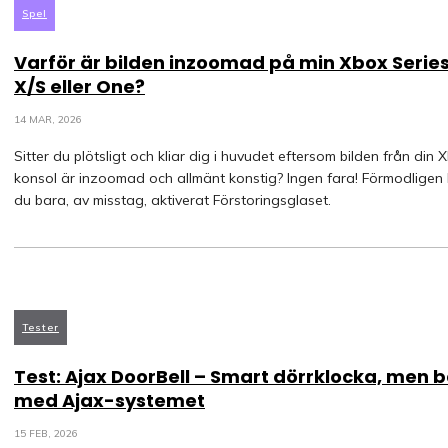
Spel
Varför är bilden inzoomad på min Xbox Serie
X/S eller One?
14 MAR, 2026
Sitter du plötsligt och kliar dig i huvudet eftersom bilden från din 
konsol är inzoomad och allmänt konstig? Ingen fara! Förmodligen
du bara, av misstag, aktiverat Förstoringsglaset.
Tester
Test: Ajax DoorBell – Smart dörrklocka, men 
med Ajax-systemet
15 FEB, 2026