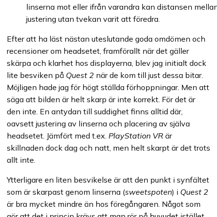
linserna mot eller ifrån varandra kan distansen mella
justering utan tvekan varit att föredra.
Efter att ha läst nästan uteslutande goda omdömen och
recensioner om headsetet, framförallt när det gäller
skärpa och klarhet hos displayerna, blev jag initialt dock
lite besviken på
Quest 2
när de kom till just dessa bitar.
Möjligen hade jag för högt ställda förhoppningar. Men att
säga att bilden är helt skarp är inte korrekt. För det är
den inte. En antydan till suddighet finns alltid där,
oavsett justering av linserna och placering av själva
headsetet. Jämfört med t.ex.
PlayStation VR
är
skillnaden dock dag och natt, men helt skarpt är det trots
allt inte.
Ytterligare en liten besvikelse är att den punkt i synfältet
som är skarpast genom linserna (
sweetspoten
) i
Quest 2
är bra mycket mindre än hos föregångaren. Något som
gör att det i princip krävs att man rör på huvudet istället