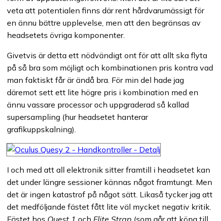
veta att potentialen finns där rent hårdvarumässigt för
en ännu bättre upplevelse, men att den begränsas av
headsetets övriga komponenter.
Givetvis är detta ett nödvändigt ont för att allt ska flyta
på så bra som möjligt och kombinationen pris kontra vad
man faktiskt får är ändå bra. För min del hade jag
däremot sett ett lite högre pris i kombination med en
ännu vassare processor och uppgraderad så kallad
supersampling (hur headsetet hanterar
grafikuppskalning).
I och med att all elektronik sitter framtill i headsetet kan
det under längre sessioner kännas något framtungt. Men
det är ingen katastrof på något sätt. Likaså tycker jag att
det medföljande fästet fått lite väl mycket negativ kritik.
Fästet hos
Quest 1
och
Elite Strap
(som går att köpa till