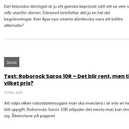
Det klassiska dörrögat är ju ett ganska beprövat sätt att se vem 
står utanför dörren. Däremot innefattar det ju en hel del
begränsningar. Kan Ajax nya smarta dörrklocka vara ett bättre
alternativ?
Tester
Test: Roborock Saros 10R – Det blir rent, men ti
vilket pris?
15 FEB, 2026
Att välja vilken robotdammsugare man ska investera i är inte en he
lätt uppgift. Roborocks Saros 10R erbjuder det mesta man kan ön
sig. Åtminstone på pappret.