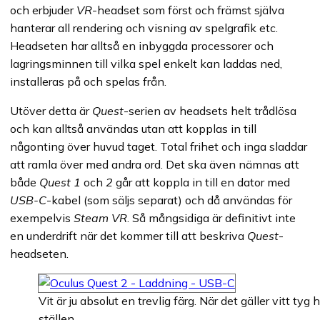
och erbjuder
VR
-headset som först och främst själva
hanterar all rendering och visning av spelgrafik etc.
Headseten har alltså en inbyggda processorer och
lagringsminnen till vilka spel enkelt kan laddas ned,
installeras på och spelas från.
Utöver detta är
Quest
-serien av headsets helt trådlösa
och kan alltså användas utan att kopplas in till
någonting över huvud taget. Total frihet och inga sladdar
att ramla över med andra ord. Det ska även nämnas att
både
Quest 1
och
2
går att koppla in till en dator med
USB-C
-kabel (som säljs separat) och då användas för
exempelvis
Steam VR
. Så mångsidiga är definitivt inte
en underdrift när det kommer till att beskriva
Quest
-
headseten.
Vit är ju absolut en trevlig färg. När det gäller vitt t
ställen.