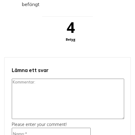
befängt
4
Betyg
Lämna ett svar
Kommentar:
Please enter your comment!
Namn:*