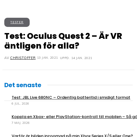
TESTER
Test: Oculus Quest 2 – Är VR
äntligen för alla?
13 JAN, 2021
AV
CHRISTOFFER
UPPD.
14 JAN, 2021
Det senaste
Test: JBL Live 680NC – Ordentlig batteritid i smidigt format
6 JUL, 2026
Koppla en Xbox- eller PlayStation-kontroll till mobilen – Så gö
7 MAJ, 2026
Varför är bilden inzoomad på min Xbox Series X/S eller One?