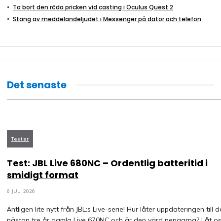
Ta bort den röda pricken vid casting i Oculus Quest 2
Stäng av meddelandeljudet i Messenger på dator och telefon
Det senaste
Tester
Test: JBL Live 680NC – Ordentlig batteritid i
smidigt format
6 JUL, 2026
Äntligen lite nytt från JBL:s Live-serie! Hur låter uppdateringen till 
nästan tre år gamla Live 670NC och är den värd pengarna? Låt os