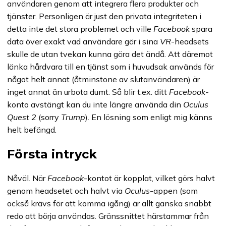
användaren genom att integrera flera produkter och
tjänster. Personligen är just den privata integriteten i
detta inte det stora problemet och ville
Facebook
spara
data över exakt vad användare gör i sina
VR
-headsets
skulle de utan tvekan kunna göra det ändå. Att däremot
länka hårdvara till en tjänst som i huvudsak används för
något helt annat (åtminstone av slutanvändaren) är
inget annat än urbota dumt. Så blir t.ex. ditt
Facebook
-
konto avstängt kan du inte längre använda din
Oculus
Quest 2
(sorry
Trump
). En lösning som enligt mig känns
helt befängd.
Första intryck
Nåväl. När
Facebook
-kontot är kopplat, vilket görs halvt
genom headsetet och halvt via
Oculus
-appen (som
också krävs för att komma igång) är allt ganska snabbt
redo att börja användas. Gränssnittet härstammar från