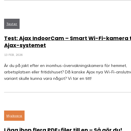
Tester
Test: Ajax IndoorCam – Smart Wi-Fi-kamera ti
Ajax-systemet
13 FEB, 2026
Är du på jakt efter en inomhus-övervakningskamera för hemmet,
arbetsplatsen eller fritidshuset? Då kanske Ajax nya Wi-Fi-anslutn
variant skulle kunna vara något? Vi tar en titt!
Mjukvara
Lägg ihop flera PDF-filer till en – Så gör du!