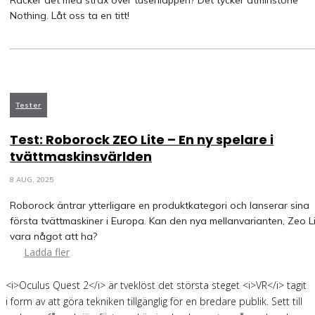
Räcker det med strax över tusenlappen? Det tycker åtminstone
Nothing. Låt oss ta en titt!
Tester
Test: Roborock ZEO Lite – En ny spelare i
tvättmaskinsvärlden
8 AUG, 2025
Roborock äntrar ytterligare en produktkategori och lanserar sina
första tvättmaskiner i Europa. Kan den nya mellanvarianten, Zeo Li
vara något att ha?
Ladda fler
<i>Oculus Quest 2</i> är tveklöst det största steget <i>VR</i> tagit
i form av att göra tekniken tillgänglig för en bredare publik. Sett till