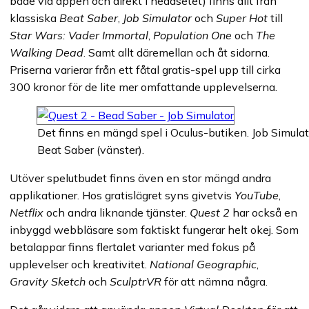
både via appen och direkt i headsetet) finns allt från
klassiska
Beat Saber
,
Job Simulator
och
Super Hot
till
Star Wars: Vader Immortal
,
Population One
och
The
Walking Dead
. Samt allt däremellan och åt sidorna.
Priserna varierar från ett fåtal gratis-spel upp till cirka
300 kronor för de lite mer omfattande upplevelserna.
Det finns en mängd spel i Oculus-butiken. Job Simulato
Beat Saber (vänster).
Utöver spelutbudet finns även en stor mängd andra
applikationer. Hos gratislägret syns givetvis
YouTube
,
Netflix
och andra liknande tjänster.
Quest 2
har också en
inbyggd webbläsare som faktiskt fungerar helt okej. Som
betalappar finns flertalet varianter med fokus på
upplevelser och kreativitet.
National Geographic
,
Gravity Sketch
och
SculptrVR
för att nämna några.