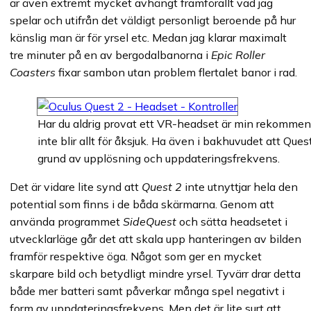
är även extremt mycket avhängt framförallt vad jag
spelar och utifrån det väldigt personligt beroende på hur
känslig man är för yrsel etc. Medan jag klarar maximalt
tre minuter på en av bergodalbanorna i
Epic Roller
Coasters
fixar sambon utan problem flertalet banor i rad.
Har du aldrig provat ett VR-headset är min rekommendat
inte blir allt för åksjuk. Ha även i bakhuvudet att Qu
grund av upplösning och uppdateringsfrekvens.
Det är vidare lite synd att
Quest 2
inte utnyttjar hela den
potential som finns i de båda skärmarna. Genom att
använda programmet
SideQuest
och sätta headsetet i
utvecklarläge går det att skala upp hanteringen av bilden
framför respektive öga. Något som ger en mycket
skarpare bild och betydligt mindre yrsel. Tyvärr drar detta
både mer batteri samt påverkar många spel negativt i
form av uppdateringsfrekvens. Men det är lite surt att