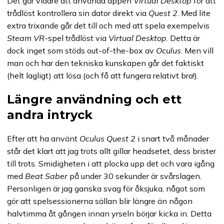
Det går vidare att använda appen
Virtual Desktop
för att
trådlöst kontrollera sin dator direkt via
Quest 2
. Med lite
extra trixande går det till och med att spela exempelvis
Steam VR
-spel trådlöst via
Virtual Desktop
. Detta är
dock inget som stöds out-of-the-box av
Oculus
. Men vill
man och har den tekniska kunskapen går det faktiskt
(helt lagligt) att lösa (och få att fungera relativt bra!).
Längre användning och ett
andra intryck
Efter att ha använt
Oculus Quest 2
i snart två månader
står det klart att jag trots allt gillar headsetet, dess brister
till trots. Smidigheten i att plocka upp det och vara igång
med
Beat Saber
på under 30 sekunder är svårslagen.
Personligen är jag ganska svag för åksjuka, något som
gör att spelsessionerna sällan blir längre än någon
halvtimma åt gången innan yrseln börjar kicka in. Detta