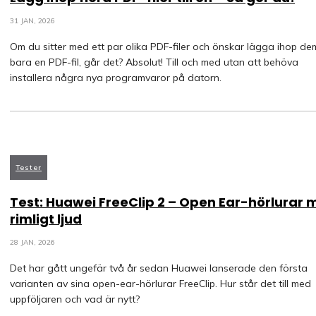
31 JAN, 2026
Om du sitter med ett par olika PDF-filer och önskar lägga ihop dem 
bara en PDF-fil, går det? Absolut! Till och med utan att behöva
installera några nya programvaror på datorn.
Tester
Test: Huawei FreeClip 2 – Open Ear-hörlurar
rimligt ljud
28 JAN, 2026
Det har gått ungefär två år sedan Huawei lanserade den första
varianten av sina open-ear-hörlurar FreeClip. Hur står det till med
uppföljaren och vad är nytt?