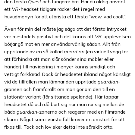
den första
Quest
och fungerar bra. Har du aldrig använt
ett
VR
-headset tidigare räcker det i regel med
huvudmenyn för att utbrista ett första ”wow, vad coolt”.
Även för min del måste jag säga att det första intrycket
var mestadels positivt och det känns att
VR
-upplevelsen
börjar gå mot en mer användarvänlig sådan. Allt från
uppritande av en så kallad
guardian
(en virtuell vägg för
att förhindra att man slår sönder sina möbler eller
händer) till navigering i menyer känns smidigt och
vettigt förklarad. Dock är headsetet ibland något känsligt
vid de tillfällen man lämnar den uppritade
guardian
-
gränsen och framförallt om man gör om den till en
stationär variant (för sittande spelande). Här tappar
headsetet då och då bort sig när man rör sig mellan de
båda
guardian
-zonerna och reagerar med en flimrande
skärm. Något som i värsta fall kräver en omstart för att
fixas till. Tack och lov sker detta inte särskilt ofta.