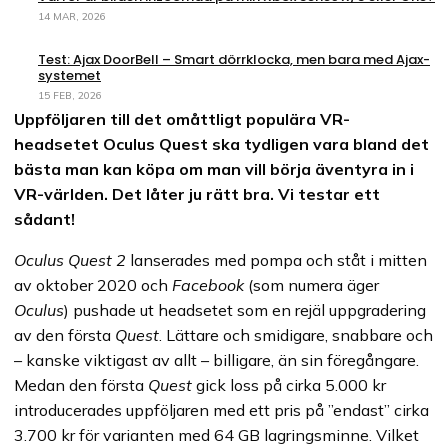
14 MAR, 2026
Test: Ajax DoorBell – Smart dörrklocka, men bara med Ajax-
systemet
15 FEB, 2026
Uppföljaren till det omåttligt populära VR-
headsetet Oculus Quest ska tydligen vara bland det
bästa man kan köpa om man vill börja äventyra in i
VR-världen. Det låter ju rätt bra. Vi testar ett
sådant!
Oculus Quest 2
lanserades med pompa och ståt i mitten
av oktober 2020 och
Facebook
(som numera äger
Oculus
) pushade ut headsetet som en rejäl uppgradering
av den första
Quest
. Lättare och smidigare, snabbare och
– kanske viktigast av allt – billigare, än sin föregångare.
Medan den första
Quest
gick loss på cirka 5.000 kr
introducerades uppföljaren med ett pris på ”endast” cirka
3.700 kr för varianten med 64 GB lagringsminne. Vilket