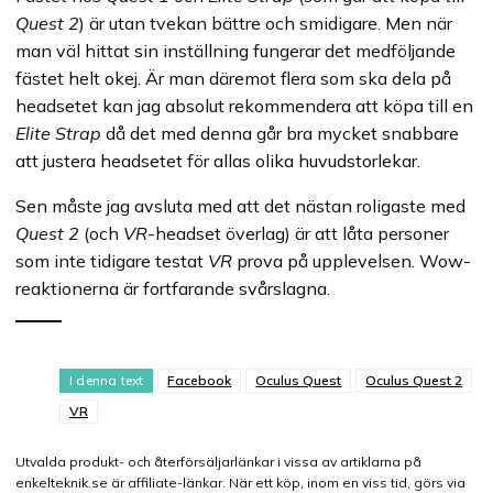
Quest 2
) är utan tvekan bättre och smidigare. Men när
man väl hittat sin inställning fungerar det medföljande
fästet helt okej. Är man däremot flera som ska dela på
headsetet kan jag absolut rekommendera att köpa till en
Elite Strap
då det med denna går bra mycket snabbare
att justera headsetet för allas olika huvudstorlekar.
Sen måste jag avsluta med att det nästan roligaste med
Quest 2
(och
VR
-headset överlag) är att låta personer
som inte tidigare testat
VR
prova på upplevelsen. Wow-
reaktionerna är fortfarande svårslagna.
I denna text
Facebook
Oculus Quest
Oculus Quest 2
VR
Utvalda produkt- och återförsäljarlänkar i vissa av artiklarna på
enkelteknik.se är affiliate-länkar. När ett köp, inom en viss tid, görs via