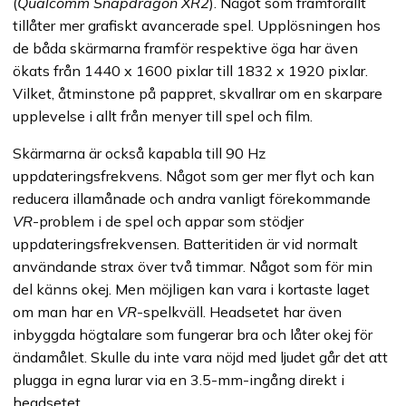
(
Qualcomm Snapdragon XR2
). Något som framförallt
tillåter mer grafiskt avancerade spel. Upplösningen hos
de båda skärmarna framför respektive öga har även
ökats från 1440 x 1600 pixlar till 1832 x 1920 pixlar.
Vilket, åtminstone på pappret, skvallrar om en skarpare
upplevelse i allt från menyer till spel och film.
Skärmarna är också kapabla till 90 Hz
uppdateringsfrekvens. Något som ger mer flyt och kan
reducera illamånade och andra vanligt förekommande
VR
-problem i de spel och appar som stödjer
uppdateringsfrekvensen. Batteritiden är vid normalt
användande strax över två timmar. Något som för min
del känns okej. Men möjligen kan vara i kortaste laget
om man har en
VR
-spelkväll. Headsetet har även
inbyggda högtalare som fungerar bra och låter okej för
ändamålet. Skulle du inte vara nöjd med ljudet går det att
plugga in egna lurar via en 3.5-mm-ingång direkt i
headsetet.