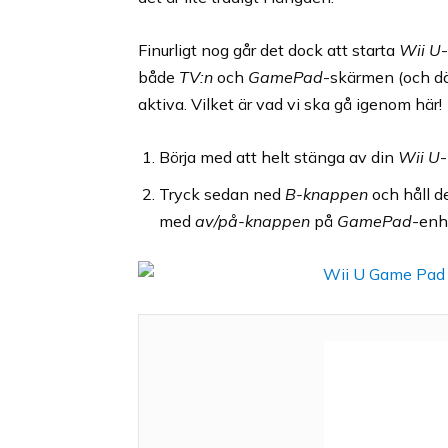
Finurligt nog går det dock att starta
Wii U
både
TV:n
och
GamePad
-skärmen (och d
aktiva. Vilket är vad vi ska gå igenom här!
Börja med att helt stänga av din
Wii U
-
Tryck sedan ned
B-knappen
och håll d
med
av/på-knappen
på
GamePad
-enh