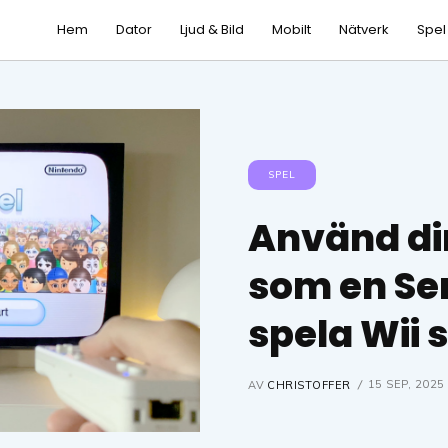
Hem
Dator
Ljud & Bild
Mobilt
Nätverk
Spel
SPEL
Använd din
som en Sen
spela Wii 
15 SEP, 2025
AV
CHRISTOFFER