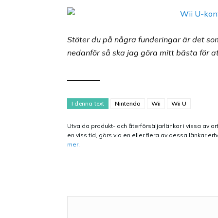
Stöter du på några funderingar är det so
nedanför så ska jag göra mitt bästa för att
I denna text
Nintendo
Wii
Wii U
Utvalda produkt- och återförsäljarlänkar i vissa av art
en viss tid, görs via en eller flera av dessa länkar
mer
.