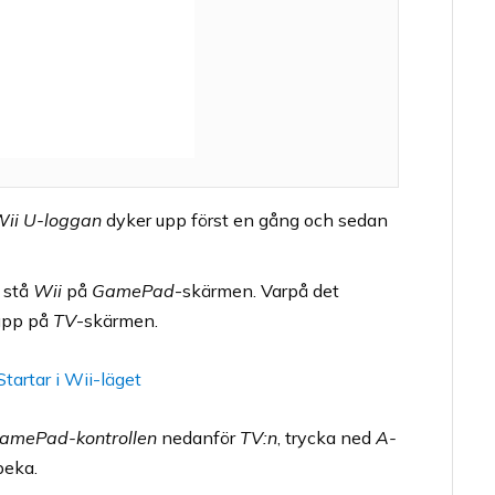
ii U-loggan
dyker upp först en gång och sedan
t stå
Wii
på
GamePad
-skärmen. Varpå det
upp på
TV
-skärmen.
amePad-kontrollen
nedanför
TV:n
, trycka ned
A-
peka.