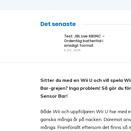
Det senaste
Test: JBL Live 680NC –
Ordentlig batteritid i
smidigt format
6 JUL, 2026
Sitter du med en Wii U och vill spela 
Bar-grejen? Inga problem! Så gör du f
Sensor Bar!
Både
Wii
och uppföljaren
Wii U
har med en
ganska många år på nacken. Däremot använ
många. Framförallt eftersom det finns så 