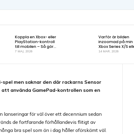
Koppla en Xbox- eller
Varför är bilden
PlayStation-kontroll
inzoomad på min
till mobilen – Så gör
Xbox Series X/S ell
du!
One?
7 MAJ, 2026
14 MAR, 2026
Wii-spel men saknar den där rackarns Sensor
ör att använda GamePad-kontrollen som en
 lanseringar för väl över ett decennium sedan
ds de fortfarande förhållandevis flitigt av
många bra spel som än i dag håller oförskämt väl.