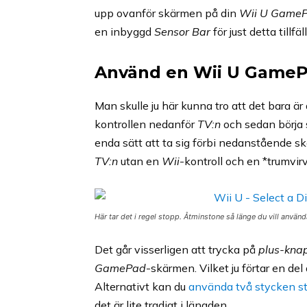
upp ovanför skärmen på din
Wii U Game
en inbyggd
Sensor Bar
för just detta tillfäll
Använd en Wii U GameP
Man skulle ju här kunna tro att det bara är 
kontrollen nedanför
TV:n
och sedan börja s
enda sätt att ta sig förbi nedanstående s
TV:n
utan en
Wii
-kontroll och en *trumvir
Här tar det i regel stopp. Åtminstone så länge du vill anvä
Det går visserligen att trycka på
plus-kna
GamePad
-skärmen. Vilket ju förtar en de
Alternativt kan du
använda två stycken ste
det är lite tradigt i längden.