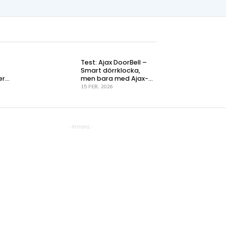
Test: Ajax DoorBell –
Smart dörrklocka,
er
men bara med Ajax-
systemet
15 FEB, 2026