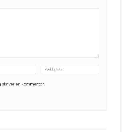
E-
Webbplats:
post:*
g skriver en kommentar.