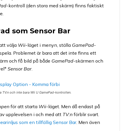
Pad
-kontroll (den stora med skärm) finns faktiskt
e.
ad som Sensor Bar
att välja
Wii
-läget i menyn, ställa
GamePad
-
pela. Problemet är bara att det inte finns ett
kärm och få bild på både
GamePad
-skärmen och
vel*
Sensor Bar
.
nda TV:n och inte bara Wii U GamePad-kontrollen.
ppen
för att starta
Wii
-läget. Men då endast på
l av upplevelsen i och med att
TV:n
förblir svart.
arinljus som en tillfällig Sensor Bar
. Men även