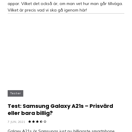
appar. Vilket det också är, om man vet hur man går tillväga.
Vilket är precis vad vi ska gå igenom här!
Tester
Test: Samsung Galaxy A21s – Prisvärd
eller bara billig?
7 JUN, 2021
Galaxy A21s är Samsungs just nu billigaste smartphone.