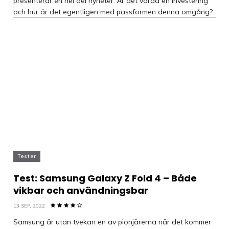
presenterar en hel del nyheter. Är det värda en investering
och hur är det egentligen med passformen denna omgång?
Tester
Test: Samsung Galaxy Z Fold 4 – Både
vikbar och användningsbar
13 SEP, 2022
Samsung är utan tvekan en av pionjärerna när det kommer