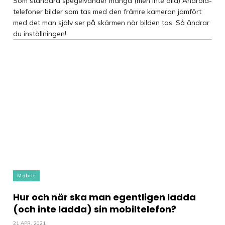
Som standard spegelvänder många (men inte alla) Android-
telefoner bilder som tas med den främre kameran jämfört
med det man själv ser på skärmen när bilden tas. Så ändrar
du inställningen!
Mobilt
Hur och när ska man egentligen ladda
(och inte ladda) sin mobiltelefon?
21 APR, 2021