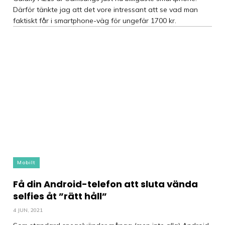
Därför tänkte jag att det vore intressant att se vad man
faktiskt får i smartphone-väg för ungefär 1700 kr.
Mobilt
Få din Android-telefon att sluta vända
selfies åt ”rätt håll”
4 JUN, 2021