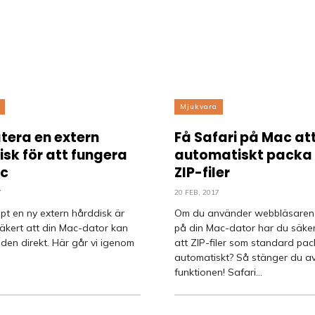
Mjukvara
tera en extern
Få Safari på Mac att
sk för att fungera
automatiskt packa
c
ZIP-filer
7
20 FEB, 2017
t en ny extern hårddisk är
Om du använder webbläsaren 
säkert att din Mac-dator kan
på din Mac-dator har du säker
en direkt. Här går vi igenom
att ZIP-filer som standard pa
automatiskt? Så stänger du a
funktionen! Safari...