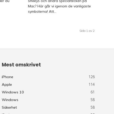
der du
smileys och andra specialtecken på
Mac? Här går vi igenom de vanligaste
symbolerna! Att...
Sida 1 av 2
Mest omskrivet
126
iPhone
114
Apple
61
Windows 10
58
Windows
58
Säkerhet