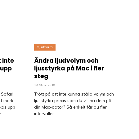
Mjukvara
 inte
Ändra ljudvolym och
 upp
ljusstyrka på Mac i fler
steg
10 AUG, 2016
Safari
Trött på att inte kunna ställa volym och
t märkt
ljusstyrka precis som du vill ha dem på
ckas upp
din Mac-dator? Så enkelt får du fler
v
intervaller...