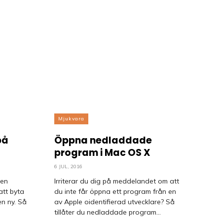
Mjukvara
på
Öppna nedladdade
program i Mac OS X
6 JUL, 2016
 en
Irriterar du dig på meddelandet om att
att byta
du inte får öppna ett program från en
n ny. Så
av Apple oidentifierad utvecklare? Så
tillåter du nedladdade program...