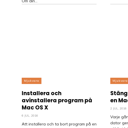
Om din...
Mjukvara
Mjukvara
Installera och
Stäng 
avinstallera program på
en Ma
Mac OS X
2 JUL, 2016
6 JUL, 2016
Varje gån
dator ger
Att installera och ta bort program på en