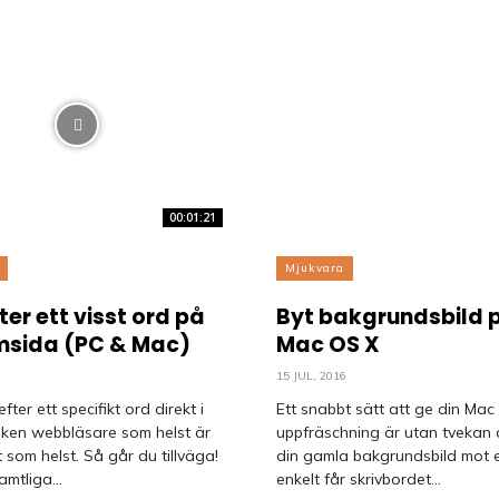
00:01:21
Mjukvara
ter ett visst ord på
Byt bakgrundsbild 
msida (PC & Mac)
Mac OS X
6
15 JUL, 2016
fter ett specifikt ord direkt i
Ett snabbt sätt att ge din Mac
lken webbläsare som helst är
uppfräschning är utan tvekan 
t som helst. Så går du tillväga!
din gamla bakgrundsbild mot e
amtliga...
enkelt får skrivbordet...