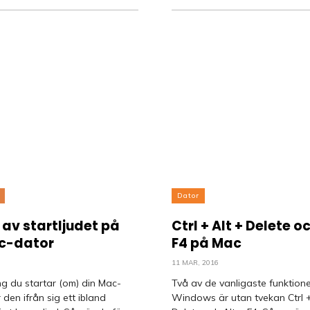
Dator
av startljudet på
Ctrl + Alt + Delete oc
c-dator
F4 på Mac
11 MAR, 2016
g du startar (om) din Mac-
Två av de vanligaste funktione
 den ifrån sig ett ibland
Windows är utan tvekan Ctrl +