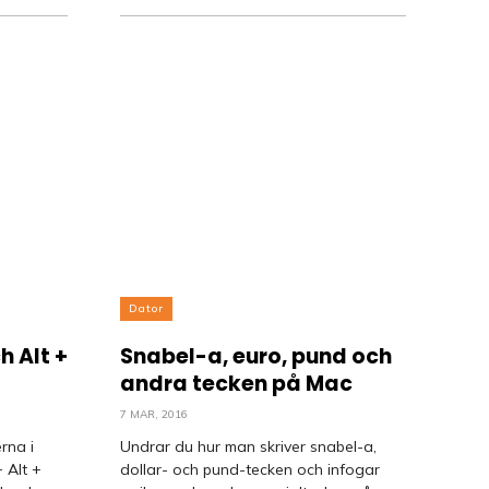
Dator
h Alt +
Snabel-a, euro, pund och
andra tecken på Mac
7 MAR, 2016
rna i
Undrar du hur man skriver snabel-a,
 Alt +
dollar- och pund-tecken och infogar