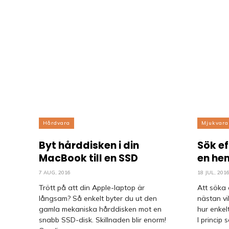
Hårdvara
Mjukvara
Byt hårddisken i din
Sök ef
MacBook till en SSD
en he
7 AUG, 2016
18 JUL, 201
Trött på att din Apple-laptop är
Att söka e
långsam? Så enkelt byter du ut den
nästan vi
gamla mekaniska hårddisken mot en
hur enkel
snabb SSD-disk. Skillnaden blir enorm!
I princip s