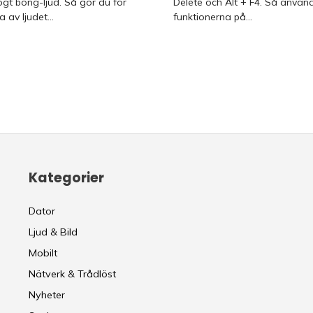
ögt bong-ljud. Så gör du för
Delete och Alt + F4. Så använ
 av ljudet...
funktionerna på...
Kategorier
Dator
Ljud & Bild
Mobilt
Nätverk & Trådlöst
Nyheter