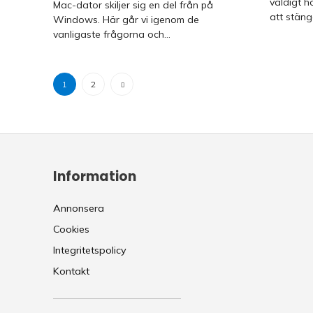
väldigt h
Mac-dator skiljer sig en del från på
att stänga
Windows. Här går vi igenom de
vanligaste frågorna och...
1
2
Information
Annonsera
Cookies
Integritetspolicy
Kontakt