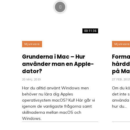
00:11:36
Mjukvara
Mjukvara
Grunderna i Mac – Hur
Forma
använder man en Apple-
hårddi
dator?
på Ma
20 MAJ, 2019
27 FEB, 201
Har du alltid använt Windows men
Om du köp
behöver nu lära dig Apples
det inte 
operativsystem macOS? Kul! Här går vi
använda d
igenom de vanligaste frågorna samt
hur du...
skillnaderna mellan macOS och
Windows.