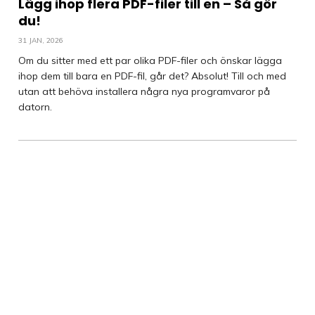
Lägg ihop flera PDF-filer till en – Så gör
du!
31 JAN, 2026
Om du sitter med ett par olika PDF-filer och önskar lägga
ihop dem till bara en PDF-fil, går det? Absolut! Till och med
utan att behöva installera några nya programvaror på
datorn.