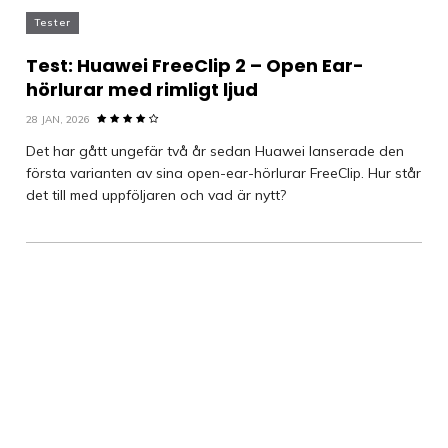
Tester
Test: Huawei FreeClip 2 – Open Ear-
hörlurar med rimligt ljud
28 JAN, 2026
Det har gått ungefär två år sedan Huawei lanserade den
första varianten av sina open-ear-hörlurar FreeClip. Hur står
det till med uppföljaren och vad är nytt?