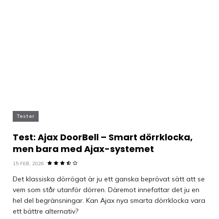
Tester
Test: Ajax DoorBell – Smart dörrklocka,
men bara med Ajax-systemet
15 FEB, 2026
Det klassiska dörrögat är ju ett ganska beprövat sätt att se
vem som står utanför dörren. Däremot innefattar det ju en
hel del begränsningar. Kan Ajax nya smarta dörrklocka vara
ett bättre alternativ?