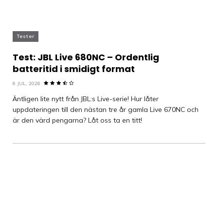
Tester
Test: JBL Live 680NC – Ordentlig
batteritid i smidigt format
6 JUL, 2026
Äntligen lite nytt från JBL:s Live-serie! Hur låter
uppdateringen till den nästan tre år gamla Live 670NC och
är den värd pengarna? Låt oss ta en titt!