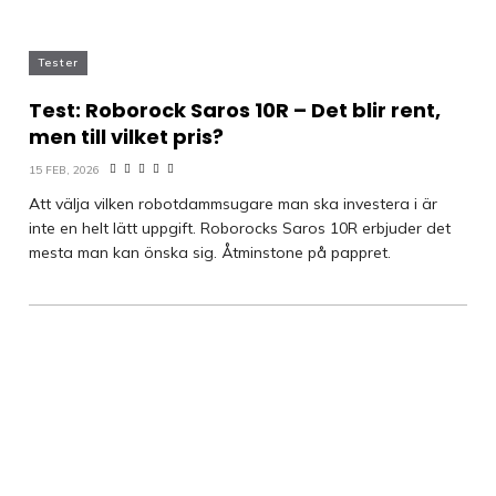
Tester
Test: Roborock Saros 10R – Det blir rent,
men till vilket pris?
15 FEB, 2026
Att välja vilken robotdammsugare man ska investera i är
inte en helt lätt uppgift. Roborocks Saros 10R erbjuder det
mesta man kan önska sig. Åtminstone på pappret.