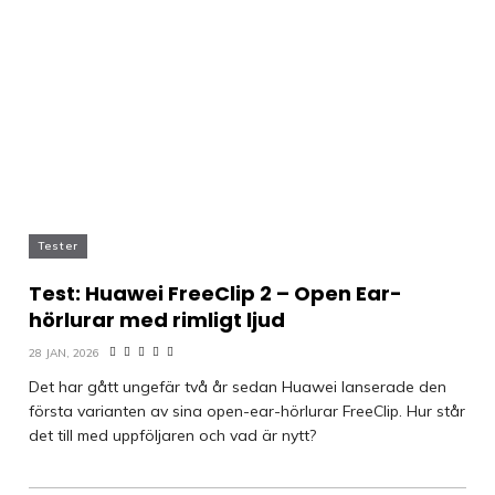
Tester
Test: Huawei FreeClip 2 – Open Ear-
hörlurar med rimligt ljud
28 JAN, 2026
Det har gått ungefär två år sedan Huawei lanserade den
första varianten av sina open-ear-hörlurar FreeClip. Hur står
det till med uppföljaren och vad är nytt?