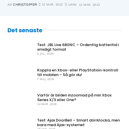
12 MAR, 2022
AV
CHRISTOFFER
UPPD.
12 MAR, 2022
Det senaste
Test: JBL Live 680NC – Ordentlig batteritid i
smidigt format
6 JUL, 2026
Koppla en Xbox- eller PlayStation-kontroll
till mobilen – Så gör du!
7 MAJ, 2026
Varför är bilden inzoomad på min Xbox
Series X/S eller One?
14 MAR, 2026
Test: Ajax DoorBell – Smart dörrklocka, men
bara med Ajax-systemet