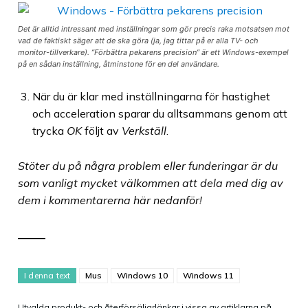
Det är alltid intressant med inställningar som gör precis raka motsatsen mot
vad de faktiskt säger att de ska göra (ja, jag tittar på er alla TV- och
monitor-tillverkare). ”Förbättra pekarens precision” är ett Windows-exempel
på en sådan inställning, åtminstone för en del användare.
När du är klar med inställningarna för hastighet
och acceleration sparar du alltsammans genom att
trycka
OK
följt av
Verkställ
.
Stöter du på några problem eller funderingar är du
som vanligt mycket välkommen att dela med dig av
dem i kommentarerna här nedanför!
I denna text
Mus
Windows 10
Windows 11
Utvalda produkt- och återförsäljarlänkar i vissa av artiklarna på