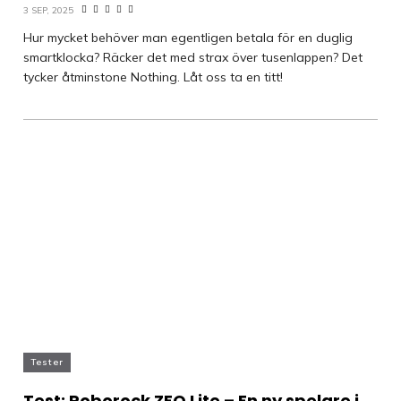
3 SEP, 2025
Hur mycket behöver man egentligen betala för en duglig
smartklocka? Räcker det med strax över tusenlappen? Det
tycker åtminstone Nothing. Låt oss ta en titt!
Tester
Test: Roborock ZEO Lite – En ny spelare i