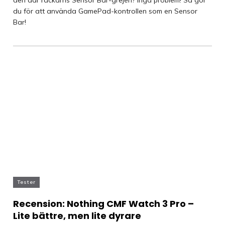
den där rackarns Sensor Bar-grejen? Inga problem! Så gör
du för att använda GamePad-kontrollen som en Sensor
Bar!
Tester
Recension: Nothing CMF Watch 3 Pro –
Lite bättre, men lite dyrare