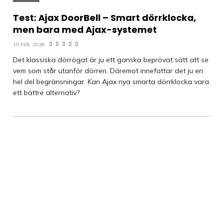
Test: Ajax DoorBell – Smart dörrklocka,
men bara med Ajax-systemet
15 FEB, 2026
Det klassiska dörrögat är ju ett ganska beprövat sätt att se
vem som står utanför dörren. Däremot innefattar det ju en
hel del begränsningar. Kan Ajax nya smarta dörrklocka vara
ett bättre alternativ?