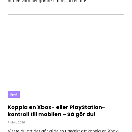
är den värd pengarna? Låt oss ta en titt!
Spel
Koppla en Xbox- eller PlayStation-
kontroll till mobilen – Så gör du!
7 MAJ, 2026
Visste du att det går alldeles utmärkt att koppla en Xbox-