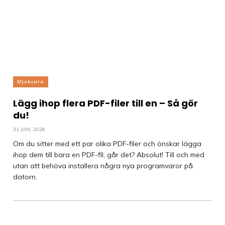
Mjukvara
Lägg ihop flera PDF-filer till en – Så gör
du!
31 JAN, 2026
Om du sitter med ett par olika PDF-filer och önskar lägga
ihop dem till bara en PDF-fil, går det? Absolut! Till och med
utan att behöva installera några nya programvaror på
datorn.