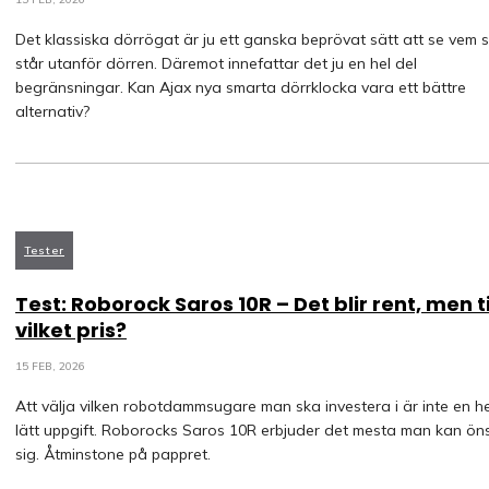
Det klassiska dörrögat är ju ett ganska beprövat sätt att se vem 
står utanför dörren. Däremot innefattar det ju en hel del
begränsningar. Kan Ajax nya smarta dörrklocka vara ett bättre
alternativ?
Tester
Test: Roborock Saros 10R – Det blir rent, men ti
vilket pris?
15 FEB, 2026
Att välja vilken robotdammsugare man ska investera i är inte en he
lätt uppgift. Roborocks Saros 10R erbjuder det mesta man kan ön
sig. Åtminstone på pappret.