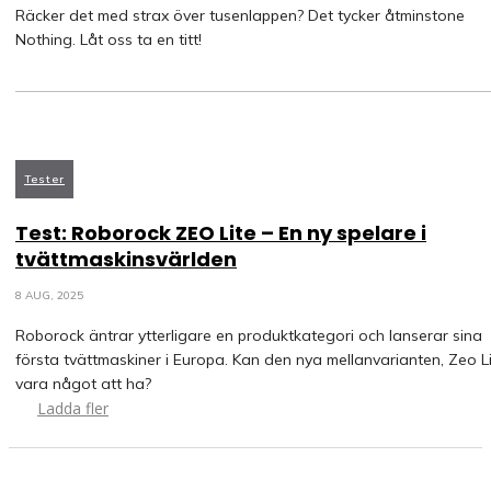
Räcker det med strax över tusenlappen? Det tycker åtminstone
Nothing. Låt oss ta en titt!
Tester
Test: Roborock ZEO Lite – En ny spelare i
tvättmaskinsvärlden
8 AUG, 2025
Roborock äntrar ytterligare en produktkategori och lanserar sina
första tvättmaskiner i Europa. Kan den nya mellanvarianten, Zeo Li
vara något att ha?
Ladda fler