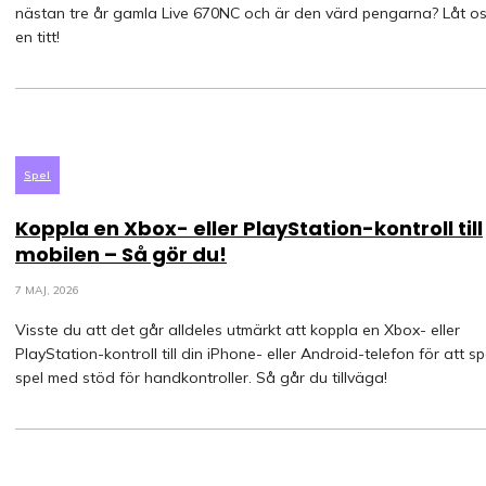
nästan tre år gamla Live 670NC och är den värd pengarna? Låt os
en titt!
Spel
Koppla en Xbox- eller PlayStation-kontroll till
mobilen – Så gör du!
7 MAJ, 2026
Visste du att det går alldeles utmärkt att koppla en Xbox- eller
PlayStation-kontroll till din iPhone- eller Android-telefon för att s
spel med stöd för handkontroller. Så går du tillväga!