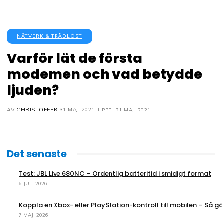
NÄTVERK & TRÅDLÖST
Varför lät de första
modemen och vad betydde
ljuden?
31 MAJ, 2021
AV
CHRISTOFFER
UPPD.
31 MAJ, 2021
Det senaste
Test: JBL Live 680NC – Ordentlig batteritid i smidigt format
6 JUL, 2026
Koppla en Xbox- eller PlayStation-kontroll till mobilen – Så gö
7 MAJ, 2026