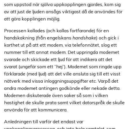
som uppstod när själva uppkopplingen gjordes, kom sig
av att just de ljuden ansågs viktigast då de användes för
att göra kopplingen möjlig.
Processen kallades (och kallas fortfarande) för en
handskakning (från engelskans
handshake
) och gick i
korthet ut på att ett modem, via telefonnätet, slog ett
nummer till ett annat modem. Det uppringda modemet
svarade och skickade ett ljud för att indikera att det
svarat (ungefär som ett ”hej”). Modemet som ringde upp
förklarade (med ljud) att det ville ansluta sig till ett visst
nätverk med vissa inloggningsuppgifter etc. Varpå det
andra modemet antingen godkände eller nekade detta.
Modemen diskuterade även saker så som i vilken
hastighet de skulle prata samt vilket datorspråk de skulle
använda för att kommunicera.
Anledningen till varför det endast var
uppkopplingsprocessen, och inte hela samtalet, som