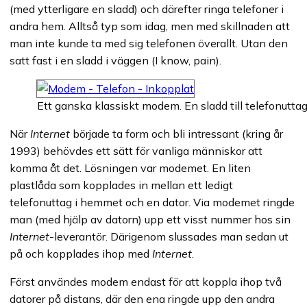
(med ytterligare en sladd) och därefter ringa telefoner i
andra hem. Alltså typ som idag, men med skillnaden att
man inte kunde ta med sig telefonen överallt. Utan den
satt fast i en sladd i väggen (I know, pain).
Ett ganska klassiskt modem. En sladd till telefonuttaget
När
Internet
började ta form och bli intressant (kring år
1993) behövdes ett sätt för vanliga människor att
komma åt det. Lösningen var modemet. En liten
plastlåda som kopplades in mellan ett ledigt
telefonuttag i hemmet och en dator. Via modemet ringde
man (med hjälp av datorn) upp ett visst nummer hos sin
Internet
-leverantör. Därigenom slussades man sedan ut
på och kopplades ihop med
Internet
.
Först användes modem endast för att koppla ihop två
datorer på distans, där den ena ringde upp den andra