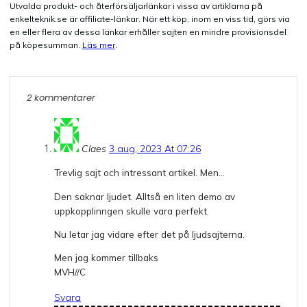
Utvalda produkt- och återförsäljarlänkar i vissa av artiklarna på
enkelteknik.se är affiliate-länkar. När ett köp, inom en viss tid, görs via
en eller flera av dessa länkar erhåller sajten en mindre provisionsdel
på köpesumman.
Läs mer
.
2 kommentarer
Claes
3 aug, 2023 At 07:26
Trevlig sajt och intressant artikel. Men…
Den saknar ljudet. Alltså en liten demo av
uppkopplinngen skulle vara perfekt.
Nu letar jag vidare efter det på ljudsajterna.
Men jag kommer tillbaks
MVH//C
Svara