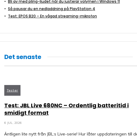
Bli av med pling-ljudet när du justerar volymen i Windows 11
Så pausar du en nedladdning på PlayStation 4
Test: EPOS B20 – En vågad streaming-mikrofon
Det senaste
Tester
Test: JBL Live 680NC – Ordentlig batteritid i
smidigt format
6 JUL, 2026
Äntligen lite nytt från JBL:s Live-serie! Hur låter uppdateringen till 