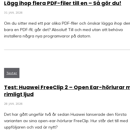
Lägg ihop flera PDF-filer till en – Så gör du!
31 JAN, 2026
Om du sitter med ett par olika PDF-filer och önskar lägga ihop dem 
bara en PDF-fil, går det? Absolut! Till och med utan att behöva
installera några nya programvaror på datorn.
Tester
Test: Huawei FreeClip 2 – Open Ear-hörlurar
rimligt ljud
28 JAN, 2026
Det har gått ungefär två år sedan Huawei lanserade den första
varianten av sina open-ear-hörlurar FreeClip. Hur står det till med
uppföljaren och vad är nytt?