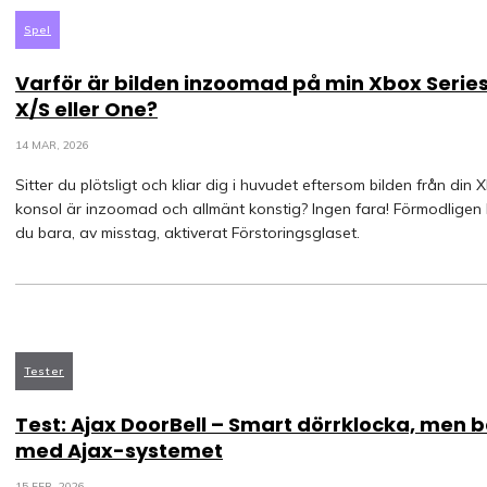
Spel
Varför är bilden inzoomad på min Xbox Serie
X/S eller One?
14 MAR, 2026
Sitter du plötsligt och kliar dig i huvudet eftersom bilden från din 
konsol är inzoomad och allmänt konstig? Ingen fara! Förmodligen
du bara, av misstag, aktiverat Förstoringsglaset.
Tester
Test: Ajax DoorBell – Smart dörrklocka, men 
med Ajax-systemet
15 FEB, 2026