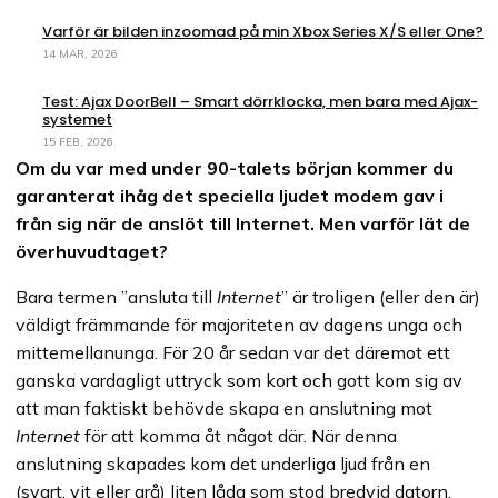
Varför är bilden inzoomad på min Xbox Series X/S eller One?
14 MAR, 2026
Test: Ajax DoorBell – Smart dörrklocka, men bara med Ajax-
systemet
15 FEB, 2026
Om du var med under 90-talets början kommer du
garanterat ihåg det speciella ljudet modem gav i
från sig när de anslöt till Internet. Men varför lät de
överhuvudtaget?
Bara termen ”ansluta till
Internet
” är troligen (eller den är)
väldigt främmande för majoriteten av dagens unga och
mittemellanunga. För 20 år sedan var det däremot ett
ganska vardagligt uttryck som kort och gott kom sig av
att man faktiskt behövde skapa en anslutning mot
Internet
för att komma åt något där. När denna
anslutning skapades kom det underliga ljud från en
(svart, vit eller grå) liten låda som stod bredvid datorn.