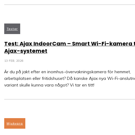
Tester
Test: Ajax IndoorCam – Smart Wi-Fi-kamera ti
Ajax-systemet
13 FEB, 2026
Är du på jakt efter en inomhus-övervakningskamera för hemmet,
arbetsplatsen eller fritidshuset? Då kanske Ajax nya Wi-Fi-anslutn
variant skulle kunna vara något? Vi tar en titt!
Mjukvara