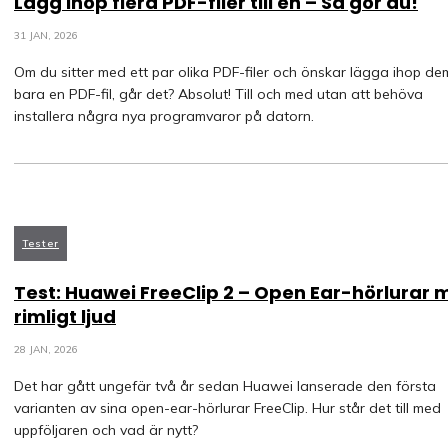
Lägg ihop flera PDF-filer till en – Så gör du!
31 JAN, 2026
Om du sitter med ett par olika PDF-filer och önskar lägga ihop dem 
bara en PDF-fil, går det? Absolut! Till och med utan att behöva
installera några nya programvaror på datorn.
Tester
Test: Huawei FreeClip 2 – Open Ear-hörlurar
rimligt ljud
28 JAN, 2026
Det har gått ungefär två år sedan Huawei lanserade den första
varianten av sina open-ear-hörlurar FreeClip. Hur står det till med
uppföljaren och vad är nytt?