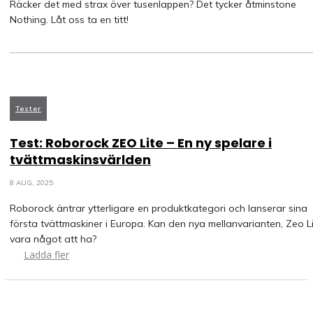
Räcker det med strax över tusenlappen? Det tycker åtminstone
Nothing. Låt oss ta en titt!
Tester
Test: Roborock ZEO Lite – En ny spelare i
tvättmaskinsvärlden
8 AUG, 2025
Roborock äntrar ytterligare en produktkategori och lanserar sina
första tvättmaskiner i Europa. Kan den nya mellanvarianten, Zeo Li
vara något att ha?
Ladda fler