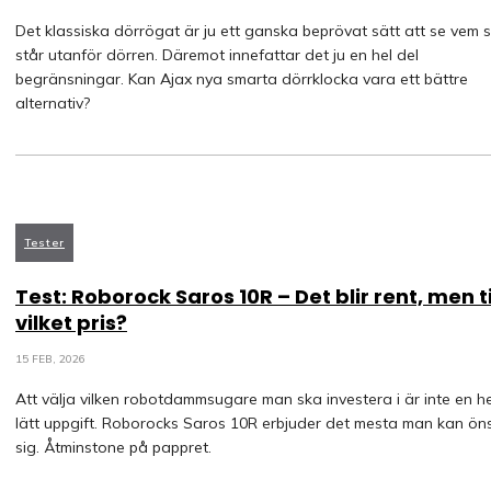
Det klassiska dörrögat är ju ett ganska beprövat sätt att se vem 
står utanför dörren. Däremot innefattar det ju en hel del
begränsningar. Kan Ajax nya smarta dörrklocka vara ett bättre
alternativ?
Tester
Test: Roborock Saros 10R – Det blir rent, men ti
vilket pris?
15 FEB, 2026
Att välja vilken robotdammsugare man ska investera i är inte en he
lätt uppgift. Roborocks Saros 10R erbjuder det mesta man kan ön
sig. Åtminstone på pappret.