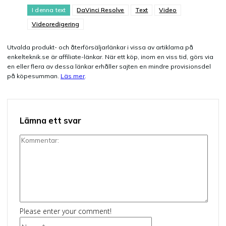
I denna text
DaVinci Resolve
Text
Video
Videoredigering
Utvalda produkt- och återförsäljarlänkar i vissa av artiklarna på
enkelteknik.se är affiliate-länkar. När ett köp, inom en viss tid, görs via
en eller flera av dessa länkar erhåller sajten en mindre provisionsdel
på köpesumman.
Läs mer
.
Lämna ett svar
Kommentar:
Please enter your comment!
Namn:*