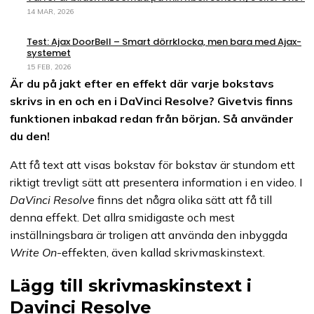
14 MAR, 2026
Test: Ajax DoorBell – Smart dörrklocka, men bara med Ajax-
systemet
15 FEB, 2026
Är du på jakt efter en effekt där varje bokstavs
skrivs in en och en i DaVinci Resolve? Givetvis finns
funktionen inbakad redan från början. Så använder
du den!
Att få text att visas bokstav för bokstav är stundom ett
riktigt trevligt sätt att presentera information i en video. I
DaVinci Resolve
finns det några olika sätt att få till
denna effekt. Det allra smidigaste och mest
inställningsbara är troligen att använda den inbyggda
Write On
-effekten, även kallad skrivmaskinstext.
Lägg till skrivmaskinstext i
Davinci Resolve