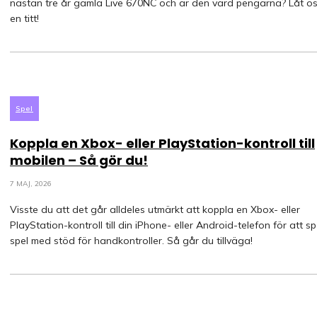
nästan tre år gamla Live 670NC och är den värd pengarna? Låt os
en titt!
Spel
Koppla en Xbox- eller PlayStation-kontroll till
mobilen – Så gör du!
7 MAJ, 2026
Visste du att det går alldeles utmärkt att koppla en Xbox- eller
PlayStation-kontroll till din iPhone- eller Android-telefon för att s
spel med stöd för handkontroller. Så går du tillväga!