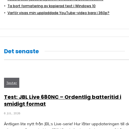
Ta bort formatering av kopierad text i Windows 10
Varför visas min uppladdade YouTube-video bara i 360p?
Det senaste
Tester
Test: JBL Live 680NC – Ordentlig batteritid i
smidigt format
6 JUL, 2026
Äntligen lite nytt från JBL:s Live-serie! Hur låter uppdateringen till 