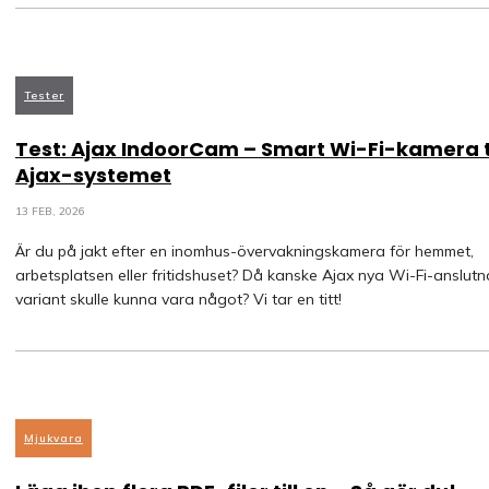
Tester
Test: Ajax IndoorCam – Smart Wi-Fi-kamera ti
Ajax-systemet
13 FEB, 2026
Är du på jakt efter en inomhus-övervakningskamera för hemmet,
arbetsplatsen eller fritidshuset? Då kanske Ajax nya Wi-Fi-anslutn
variant skulle kunna vara något? Vi tar en titt!
Mjukvara