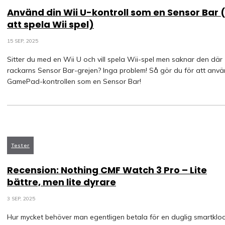
Använd din Wii U-kontroll som en Sensor Bar 
att spela Wii spel)
15 SEP, 2025
Sitter du med en Wii U och vill spela Wii-spel men saknar den där
rackarns Sensor Bar-grejen? Inga problem! Så gör du för att anv
GamePad-kontrollen som en Sensor Bar!
Tester
Recension: Nothing CMF Watch 3 Pro – Lite
bättre, men lite dyrare
3 SEP, 2025
Hur mycket behöver man egentligen betala för en duglig smartklo