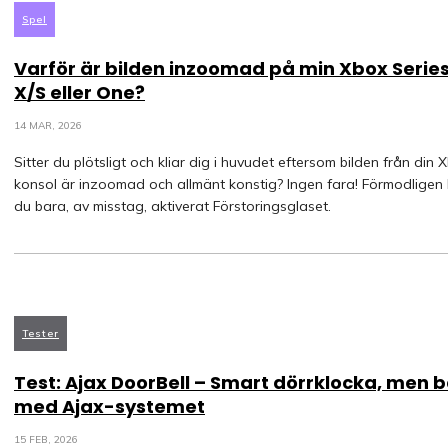
Spel
Varför är bilden inzoomad på min Xbox Serie
X/S eller One?
14 MAR, 2026
Sitter du plötsligt och kliar dig i huvudet eftersom bilden från din 
konsol är inzoomad och allmänt konstig? Ingen fara! Förmodligen
du bara, av misstag, aktiverat Förstoringsglaset.
Tester
Test: Ajax DoorBell – Smart dörrklocka, men 
med Ajax-systemet
15 FEB, 2026