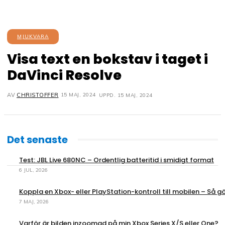
MJUKVARA
Visa text en bokstav i taget i
DaVinci Resolve
15 MAJ, 2024
AV
CHRISTOFFER
UPPD.
15 MAJ, 2024
Det senaste
Test: JBL Live 680NC – Ordentlig batteritid i smidigt format
6 JUL, 2026
Koppla en Xbox- eller PlayStation-kontroll till mobilen – Så gö
7 MAJ, 2026
Varför är bilden inzoomad på min Xbox Series X/S eller One?