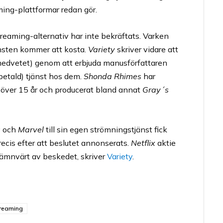
ing-plattformar redan gör.
reaming-alternativ har inte bekräftats. Varken
änsten kommer att kosta.
Variety
skriver vidare att
medvetet) genom att erbjuda manusförfattaren
betald) tjänst hos dem.
Shonda Rhimes
har
 över 15 år och producerat bland annat
Gray´s
s
och
Marvel
till sin egen strömningstjänst fick
ecis efter att beslutet annonserats.
Netflix
aktie
nämnvärt av beskedet, skriver
Variety
.
reaming