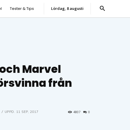
l
Tester & Tips
lördag, 8 augusti
 och Marvel
rsvinna från
UPPD.
11 SEP, 2017
4807
0