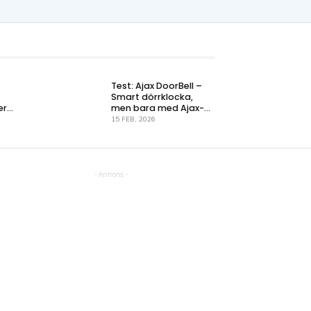
Test: Ajax DoorBell –
Smart dörrklocka,
er
men bara med Ajax-
systemet
15 FEB, 2026