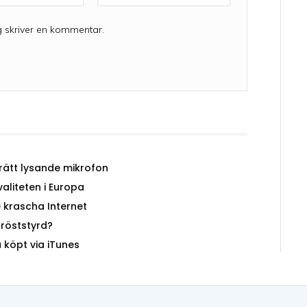
post:*
g skriver en kommentar.
rätt lysande mikrofon
aliteten i Europa
e krascha Internet
röststyrd?
 köpt via iTunes