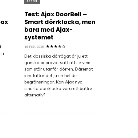
Tester
Test: Ajax DoorBell –
box
Smart dörrklocka, men
?
bara med Ajax-
systemet
i
15 FEB, 2026
in
Det klassiska dörrögat är ju ett
ganska beprövat sätt att se vem
som står utanför dörren. Däremot
innefattar det ju en hel del
begränsningar. Kan Ajax nya
smarta dörrklocka vara ett bättre
alternativ?