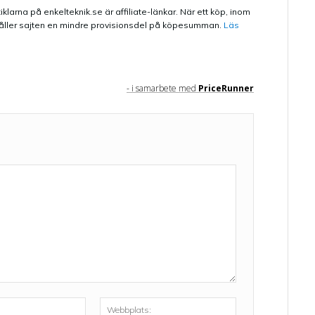
iklarna på enkelteknik.se är affiliate-länkar. När ett köp, inom
 erhåller sajten en mindre provisionsdel på köpesumman.
Läs
- i samarbete med
PriceRunner
E-
Webbplats: