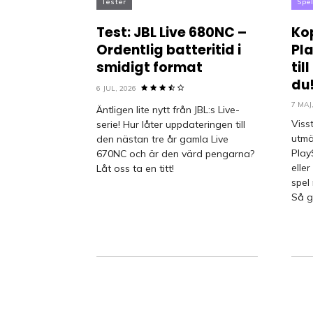
Tester
Spe
Test: JBL Live 680NC –
Kop
Ordentlig batteritid i
Pl
smidigt format
til
du
6 JUL, 2026
7 MAJ
Äntligen lite nytt från JBL:s Live-
Viss
serie! Hur låter uppdateringen till
utmä
den nästan tre år gamla Live
PlayS
670NC och är den värd pengarna?
elle
Låt oss ta en titt!
spel
Så g