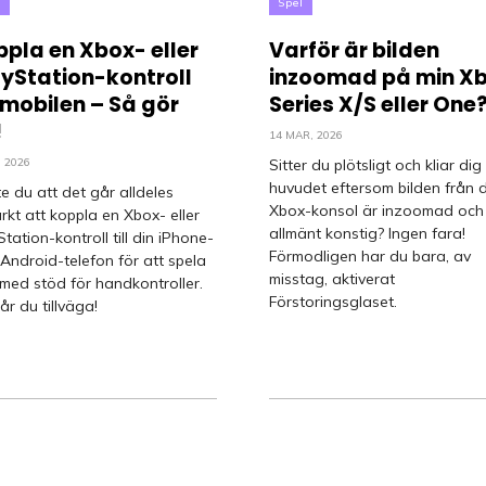
l
Spel
pla en Xbox- eller
Varför är bilden
ayStation-kontroll
inzoomad på min X
l mobilen – Så gör
Series X/S eller One
!
14 MAR, 2026
, 2026
Sitter du plötsligt och kliar dig 
huvudet eftersom bilden från d
te du att det går alldeles
Xbox-konsol är inzoomad och
rkt att koppla en Xbox- eller
allmänt konstig? Ingen fara!
tation-kontroll till din iPhone-
Förmodligen har du bara, av
r Android-telefon för att spela
misstag, aktiverat
 med stöd för handkontroller.
Förstoringsglaset.
år du tillväga!