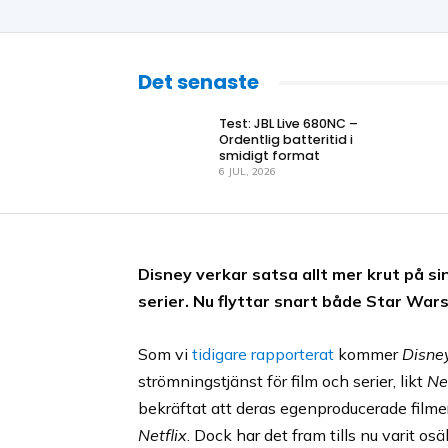
Det senaste
Test: JBL Live 680NC –
Ordentlig batteritid i
smidigt format
6 JUL, 2026
Disney verkar satsa allt mer krut på s
serier. Nu flyttar snart både Star Wars
Som vi
tidigare rapporterat
kommer
Disne
strömningstjänst för film och serier, likt
Net
bekräftat att deras egenproducerade filme
Netflix
. Dock har det fram tills nu varit o