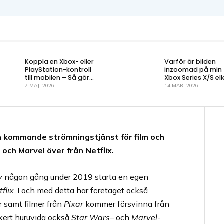
Koppla en Xbox- eller
Varför är bilden
PlayStation-kontroll
inzoomad på min
till mobilen – Så gör
Xbox Series X/S ell
du!
One?
7 MAJ, 2026
14 MAR, 2026
in kommande strömningstjänst för film och
 och Marvel över från Netflix.
y
någon gång under 2019 starta en egen
flix
. I och med detta har företaget också
r samt filmer från
Pixar
kommer försvinna från
säkert huruvida också
Star Wars
– och
Marvel
-