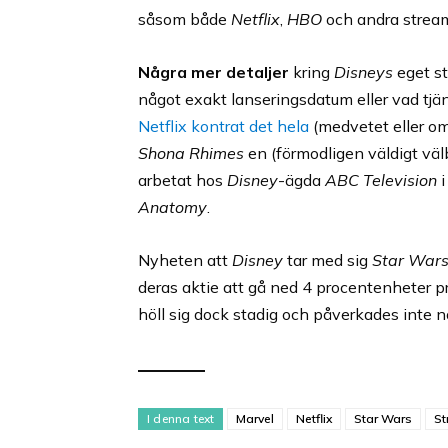
såsom både
Netflix
,
HBO
och andra stream
Några mer detaljer
kring
Disneys
eget st
något exakt lanseringsdatum eller vad tj
Netflix kontrat det hela
(medvetet eller o
Shona Rhimes
en (förmodligen väldigt väl
arbetat hos
Disney
-ägda
ABC Television
i
Anatomy
.
Nyheten att
Disney
tar med sig
Star War
deras aktie att gå ned 4 procentenheter pr
höll sig dock stadig och påverkades inte 
I denna text
Marvel
Netflix
Star Wars
St