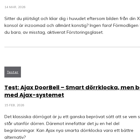
14 MAR, 2026
Sitter du plötsligt och kliar dig i huvudet eftersom bilden från din 
konsol är inzoomad och allmänt konstig? Ingen fara! Förmodligen
du bara, av misstag, aktiverat Förstoringsglaset.
Tester
Test: Ajax DoorBell – Smart dörrklocka, men 
med Ajax-systemet
15 FEB, 2026
Det klassiska dörrögat är ju ett ganska beprövat sätt att se vem 
står utanför dörren. Däremot innefattar det ju en hel del
begränsningar. Kan Ajax nya smarta dörrklocka vara ett bättre
alternativ?