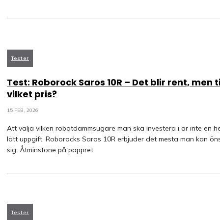
Tester
Test: Roborock Saros 10R – Det blir rent, men ti
vilket pris?
15 FEB, 2026
Att välja vilken robotdammsugare man ska investera i är inte en he
lätt uppgift. Roborocks Saros 10R erbjuder det mesta man kan ön
sig. Åtminstone på pappret.
Tester