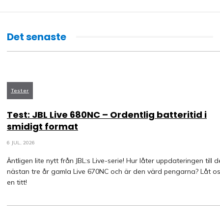
Det senaste
Tester
Test: JBL Live 680NC – Ordentlig batteritid i
smidigt format
6 JUL, 2026
Äntligen lite nytt från JBL:s Live-serie! Hur låter uppdateringen till 
nästan tre år gamla Live 670NC och är den värd pengarna? Låt os
en titt!