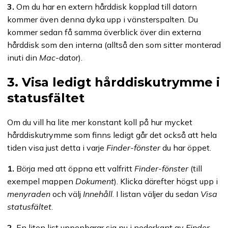
3.
Om du har en extern hårddisk kopplad till datorn
kommer även denna dyka upp i vänsterspalten. Du
kommer sedan få samma överblick över din externa
hårddisk som den interna (alltså den som sitter monterad
inuti din
Mac
-dator).
3. Visa ledigt hårddiskutrymme i
statusfältet
Om du vill ha lite mer konstant koll på hur mycket
hårddiskutrymme som finns ledigt går det också att hela
tiden visa just detta i varje
Finder-fönster
du har öppet.
1.
Börja med att öppna ett valfritt
Finder-fönster
(till
exempel mappen
Dokument
). Klicka därefter högst upp i
menyraden
och välj
Innehåll
. I listan väljer du sedan
Visa
statusfältet
.
2.
En liten list uppenbarar sig nu i nederkant av
Finder-