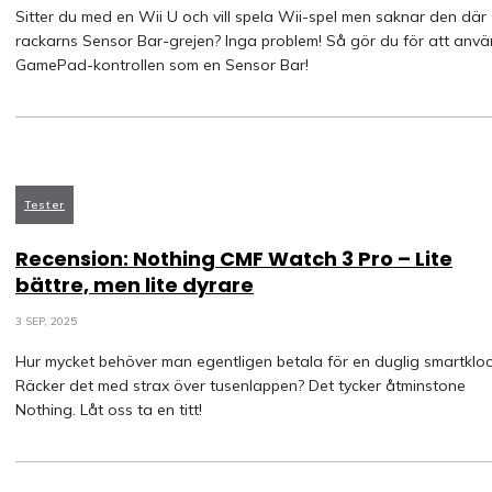
Sitter du med en Wii U och vill spela Wii-spel men saknar den där
rackarns Sensor Bar-grejen? Inga problem! Så gör du för att anv
GamePad-kontrollen som en Sensor Bar!
Tester
Recension: Nothing CMF Watch 3 Pro – Lite
bättre, men lite dyrare
3 SEP, 2025
Hur mycket behöver man egentligen betala för en duglig smartklo
Räcker det med strax över tusenlappen? Det tycker åtminstone
Nothing. Låt oss ta en titt!