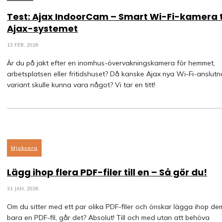
Test: Ajax IndoorCam – Smart Wi-Fi-kamera ti
Ajax-systemet
13 FEB, 2026
Är du på jakt efter en inomhus-övervakningskamera för hemmet,
arbetsplatsen eller fritidshuset? Då kanske Ajax nya Wi-Fi-anslutn
variant skulle kunna vara något? Vi tar en titt!
Mjukvara
Lägg ihop flera PDF-filer till en – Så gör du!
31 JAN, 2026
Om du sitter med ett par olika PDF-filer och önskar lägga ihop dem 
bara en PDF-fil, går det? Absolut! Till och med utan att behöva