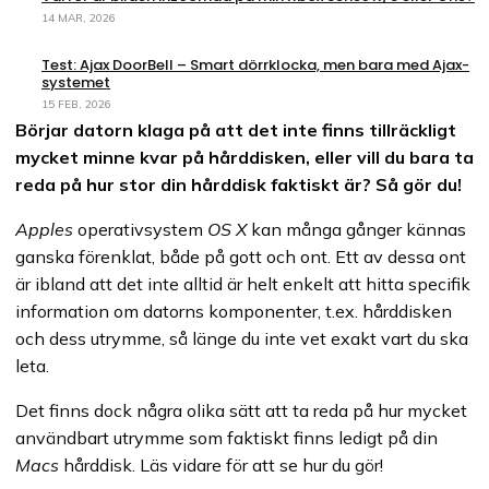
14 MAR, 2026
Test: Ajax DoorBell – Smart dörrklocka, men bara med Ajax-
systemet
15 FEB, 2026
Börjar datorn klaga på att det inte finns tillräckligt
mycket minne kvar på hårddisken, eller vill du bara ta
reda på hur stor din hårddisk faktiskt är? Så gör du!
Apples
operativsystem
OS X
kan många gånger kännas
ganska förenklat, både på gott och ont. Ett av dessa ont
är ibland att det inte alltid är helt enkelt att hitta specifik
information om datorns komponenter, t.ex. hårddisken
och dess utrymme, så länge du inte vet exakt vart du ska
leta.
Det finns dock några olika sätt att ta reda på hur mycket
användbart utrymme som faktiskt finns ledigt på din
Macs
hårddisk. Läs vidare för att se hur du gör!