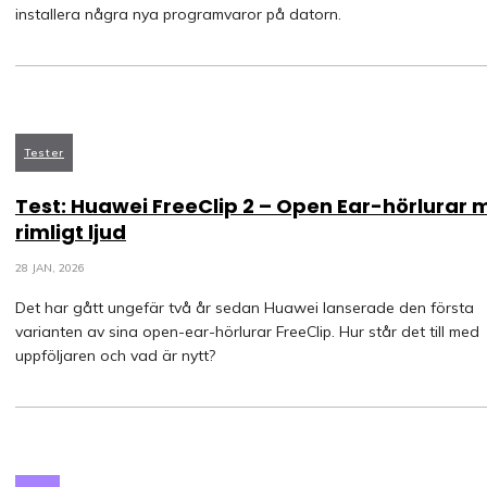
installera några nya programvaror på datorn.
Tester
Test: Huawei FreeClip 2 – Open Ear-hörlurar
rimligt ljud
28 JAN, 2026
Det har gått ungefär två år sedan Huawei lanserade den första
varianten av sina open-ear-hörlurar FreeClip. Hur står det till med
uppföljaren och vad är nytt?