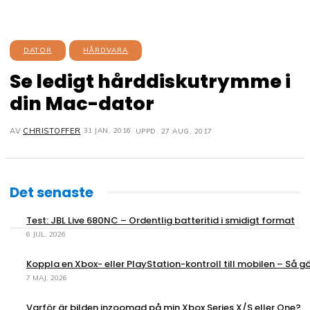
DATOR
HÅRDVARA
Se ledigt hårddiskutrymme i
din Mac-dator
31 JAN, 2016
AV
CHRISTOFFER
UPPD.
27 AUG, 2017
Det senaste
Test: JBL Live 680NC – Ordentlig batteritid i smidigt format
6 JUL, 2026
Koppla en Xbox- eller PlayStation-kontroll till mobilen – Så gö
7 MAJ, 2026
Varför är bilden inzoomad på min Xbox Series X/S eller One?