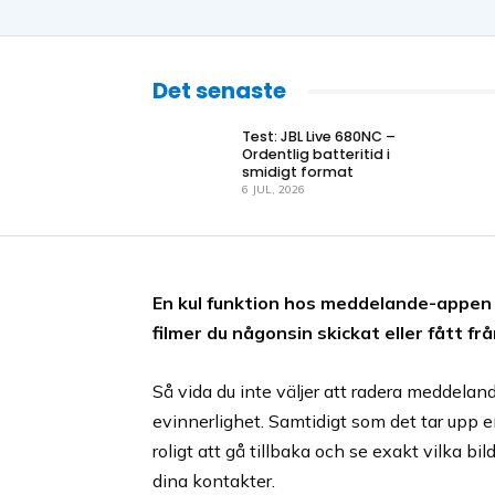
Det senaste
Test: JBL Live 680NC –
Ordentlig batteritid i
smidigt format
6 JUL, 2026
En kul funktion hos meddelande-appen p
filmer du någonsin skickat eller fått fr
Så vida du inte väljer att radera meddela
evinnerlighet. Samtidigt som det tar upp e
roligt att gå tillbaka och se exakt vilka bilde
dina kontakter.