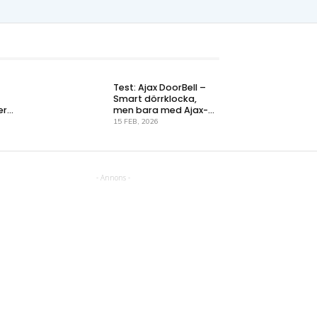
Test: Ajax DoorBell –
Smart dörrklocka,
er
men bara med Ajax-
systemet
15 FEB, 2026