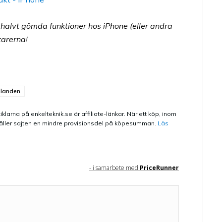
e halvt gömda funktioner hos iPhone (eller andra
tarerna!
landen
iklarna på enkelteknik.se är affiliate-länkar. När ett köp, inom
 erhåller sajten en mindre provisionsdel på köpesumman.
Läs
- i samarbete med
PriceRunner