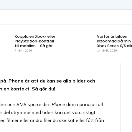
Koppla en Xbox- eller
Varför är bilden
PlayStation-kontroll
inzoomad på min
till mobilen – Så gör
Xbox Series X/S ell
du!
One?
7 MAJ, 2026
14 MAR, 2026
å iPhone är att du kan se alla bilder och
ån en kontakt. Så gör du!
nden och
SMS
sparar din
iPhone
dem i princip i all
n del utrymme med tiden kan det vara riktigt
r, filmer eller andra filer du skickat eller fått från