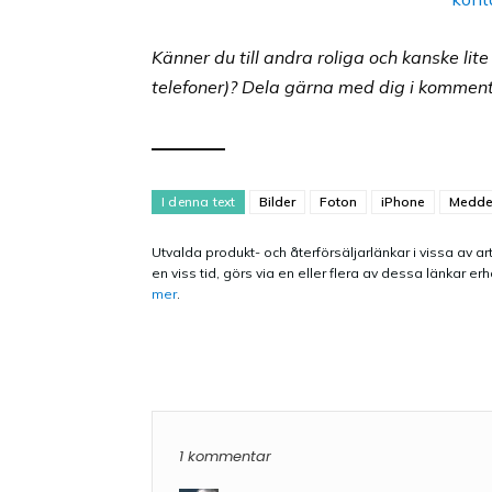
Känner du till andra roliga och kanske lit
telefoner)? Dela gärna med dig i kommen
I denna text
Bilder
Foton
iPhone
Medde
Utvalda produkt- och återförsäljarlänkar i vissa av art
en viss tid, görs via en eller flera av dessa länkar
mer
.
1 kommentar