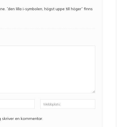
. ”den lilla i-symbolen, högst uppe till höger” finns
E-
Webbplats:
post:*
g skriver en kommentar.