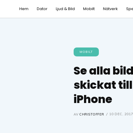
Hem
Dator
Ljud & Bild
Mobilt
Nätverk
Spe
MOBILT
Se alla bil
skickat til
iPhone
10 DEC, 201
AV
CHRISTOFFER