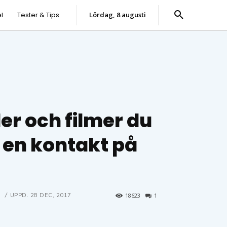
l
Tester & Tips
lördag, 8 augusti
der och filmer du
l en kontakt på
7
UPPD.
28 DEC, 2017
18623
1