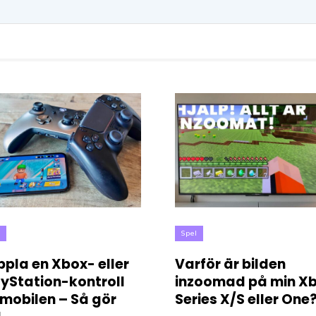
l
Spel
pla en Xbox- eller
Varför är bilden
ayStation-kontroll
inzoomad på min X
l mobilen – Så gör
Series X/S eller One