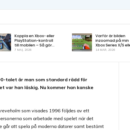
Koppla en Xbox- eller
Varför är bilden
PlayStation-kontroll
inzoomad på min
till mobilen – Så gör
Xbox Series X/S ell
du!
One?
7 MAJ, 2026
14 MAR, 2026
 90-talet är man som standard rädd för
et var han läskig. Nu kommer han kanske
Greveholm
som visades 1996 följdes av ett
 Personerna som arbetade med spelet när det
nte går att spela på moderna datorer samt bestämt