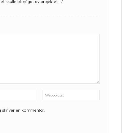
et skulle bli något av projektet :-/
E-
Webbplats:
post:*
g skriver en kommentar.