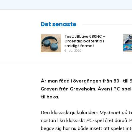
Det senaste
Test: JBL Live 680NC –
Ordentlig batteritid i
smidigt format
6 JUL, 2026
Är man född i övergången från 80- till
Greven från Greveholm. Även i PC-spel
tillbaka.
Den klassiska julkalandern
Mysteriet på 
nästan lika klassiskt
PC
-spel året därpå.
begav sig har nu både insett att spelet i