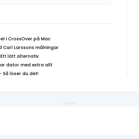
el i CrossOver på Mac
 Carl Larssons målningar
tt lätt alternativ
bar dator med extra allt
– Så löser du det!