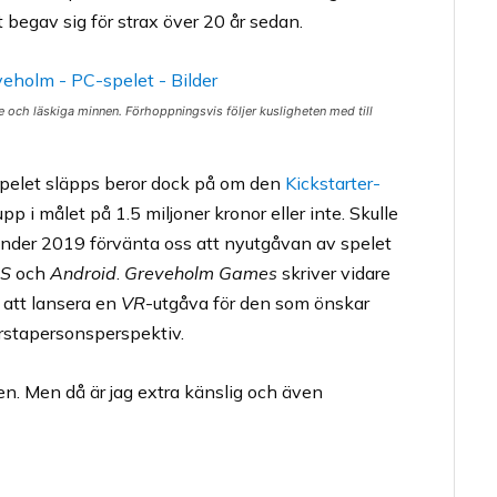
begav sig för strax över 20 år sedan.
ch läskiga minnen. Förhoppningsvis följer kusligheten med till
spelet släpps beror dock på om den
Kickstarter-
p i målet på 1.5 miljoner kronor eller inte. Skulle
nder 2019 förvänta oss att nyutgåvan av spelet
OS
och
Android
.
Greveholm Games
skriver vidare
 att lansera en
VR
-utgåva för den som önskar
örstapersonsperspektiv.
en. Men då är jag extra känslig och även