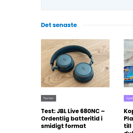
Det senaste
Tester
Spe
Test: JBL Live 680NC –
Kop
Ordentlig batteritid i
Pl
smidigt format
til