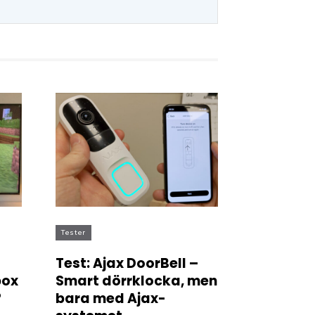
Tester
Test: Ajax DoorBell –
box
Smart dörrklocka, men
?
bara med Ajax-