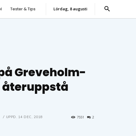
l
Tester & Tips
lördag, 8 augusti
 på Greveholm-
n återuppstå
8
UPPD.
14 DEC, 2018
7551
2