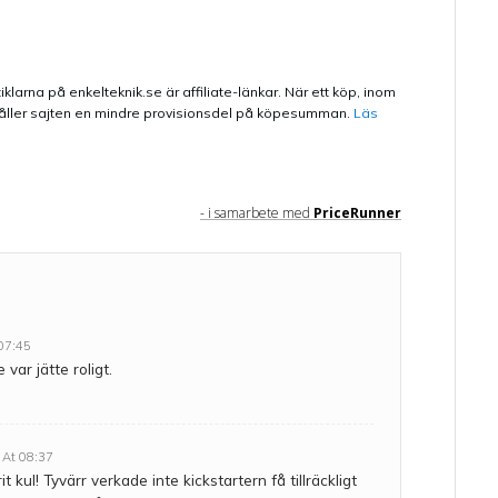
iklarna på enkelteknik.se är affiliate-länkar. När ett köp, inom
 erhåller sajten en mindre provisionsdel på köpesumman.
Läs
- i samarbete med
PriceRunner
 07:45
var jätte roligt.
 At 08:37
t kul! Tyvärr verkade inte kickstartern få tillräckligt