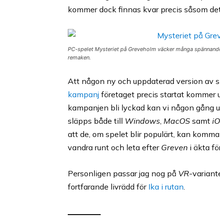
kommer dock finnas kvar precis såsom det 
PC-spelet Mysteriet på Greveholm väcker många spännande o
remaken.
Att någon ny och uppdaterad version av 
kampanj
företaget precis startat kommer up
kampanjen bli lyckad kan vi någon gång u
släpps både till
Windows
,
MacOS
samt
i
att de, om spelet blir populärt, kan komma
vandra runt och leta efter
Greven
i äkta f
Personligen passar jag nog på
VR
-variant
fortfarande livrädd för
Ika i rutan
.