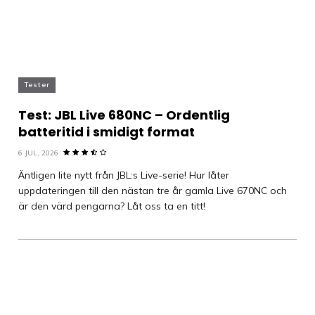
Tester
Test: JBL Live 680NC – Ordentlig
batteritid i smidigt format
6 JUL, 2026
Äntligen lite nytt från JBL:s Live-serie! Hur låter
uppdateringen till den nästan tre år gamla Live 670NC och
är den värd pengarna? Låt oss ta en titt!