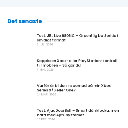
Det senaste
Test: JBL Live 680NC – Ordentlig batteritid i
smidigt format
6 JUL, 2026
Koppla en Xbox- eller PlayStation-kontroll
till mobilen – Så gör du!
7 MAJ, 2026
Varför är bilden inzoomad på min Xbox
Series X/S eller One?
14 MAR, 2026
Test: Ajax DoorBell – Smart dörrklocka, men
bara med Ajax-systemet
15 FEB, 2026