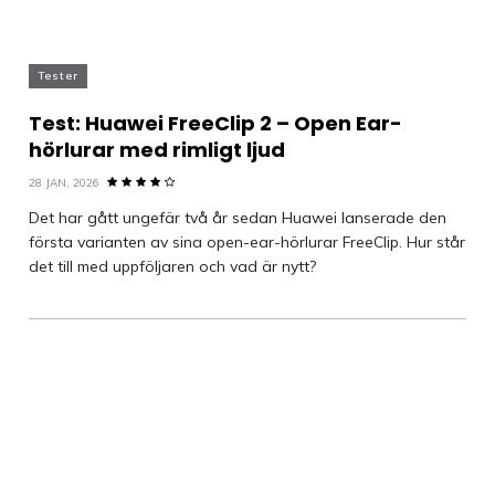
Tester
Test: Huawei FreeClip 2 – Open Ear-
hörlurar med rimligt ljud
28 JAN, 2026
Det har gått ungefär två år sedan Huawei lanserade den
första varianten av sina open-ear-hörlurar FreeClip. Hur står
det till med uppföljaren och vad är nytt?