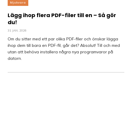
Mjukvara
Lägg ihop flera PDF-filer till en – Så gör
du!
31 JAN, 2026
Om du sitter med ett par olika PDF-filer och önskar lägga
ihop dem till bara en PDF-fil, går det? Absolut! Till och med
utan att behöva installera några nya programvaror på
datorn.