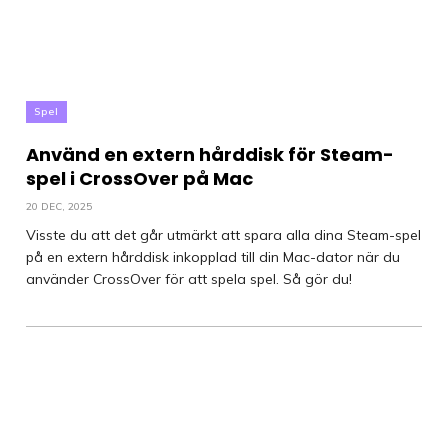
Spel
Använd en extern hårddisk för Steam-
spel i CrossOver på Mac
20 DEC, 2025
Visste du att det går utmärkt att spara alla dina Steam-spel
på en extern hårddisk inkopplad till din Mac-dator när du
använder CrossOver för att spela spel. Så gör du!