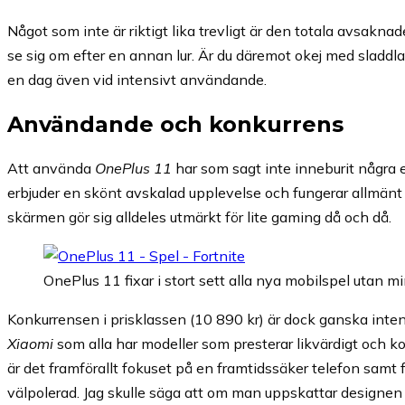
Något som inte är riktigt lika trevligt är den totala avsaknade
se sig om efter en annan lur. Är du däremot okej med sladdlad
en dag även vid intensivt användande.
Användande och konkurrens
Att använda
OnePlus 11
har som sagt inte inneburit några 
erbjuder en skönt avskalad upplevelse och fungerar allmänt s
skärmen gör sig alldeles utmärkt för lite gaming då och då.
OnePlus 11 fixar i stort sett alla nya mobilspel utan m
Konkurrensen i prisklassen (10 890 kr) är dock ganska inte
Xiaomi
som alla har modeller som presterar likvärdigt och ko
är det framförallt fokuset på en framtidssäker telefon sam
välpolerad. Jag skulle säga att om man uppskattar designe