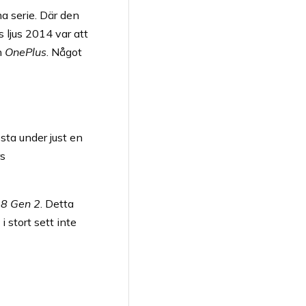
ma serie. Där den
 ljus 2014 var att
n
OnePlus
. Något
sta under just en
rs
8 Gen 2
. Detta
 stort sett inte