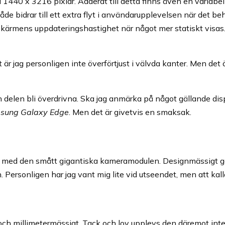
1440 x 3216 pixlar. Adderat till detta finns även en variabel
de bidrar till ett extra flyt i användarupplevelsen när det b
 skärmens uppdateringshastighet när något mer statiskt visas
är jag personligen inte överförtjust i välvda kanter. Men det ä
n delen bli överdrivna. Ska jag anmärka på något gällande dis
sung Galaxy Edge
. Men det är givetvis en smaksak.
ch med den smått gigantiska kameramodulen. Designmässigt g
. Personligen har jag vant mig lite vid utseendet, men att kal
ch millimetermässigt. Tack och lov upplevs den däremot inte