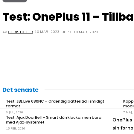
Test: OnePlus 11 – Tillba
10 MAR, 2023
UPPD.
10 MAR, 2023
AV
CHRISTOFFER
Det senaste
Test: JBL Live 680NC – Ordentlig batteritid i smidigt
Koppl
format
mobil
6 JUL, 2026
7 MAJ,
Test: Ajax DoorBell – Smart dörrklocka, men bara
OnePlus h
med Ajax-systemet
sin forna
15 FEB, 2026