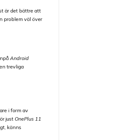
t är det bättre att
an problem väl över
anpå
Android
en trevliga
re i form av
ör just
OnePlus 11
igt, känns