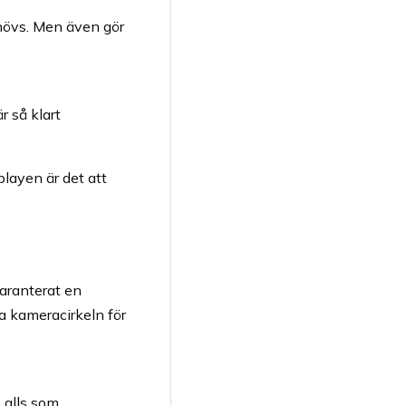
ehövs. Men även gör
.
r så klart
playen är det att
aranterat en
la kameracirkeln för
 alls som