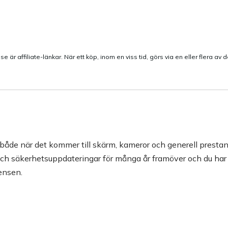
e är affiliate-länkar. När ett köp, inom en viss tid, görs via en eller flera av 
r, både när det kommer till skärm, kameror och generell prestand
- och säkerhetsuppdateringar för många år framöver och du ha
rensen.