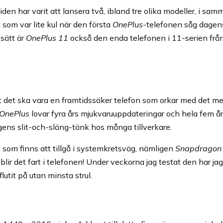
en har varit att lansera två, ibland tre olika modeller, i sam
 som var lite kul när den första
OnePlus
-telefonen såg dagens
 sätt är
OnePlus 11
också den enda telefonen i 11-serien frå
 att det ska vara en framtidssäker telefon som orkar med det me
OnePlus
lovar fyra års mjukvaruuppdateringar och hela fem å
agens slit-och-släng-tänk hos många tillverkare.
e som finns att tillgå i systemkretsväg, nämligen
Snapdragon 
r det fart i telefonen! Under veckorna jag testat den har jag i
lutit på utan minsta strul.