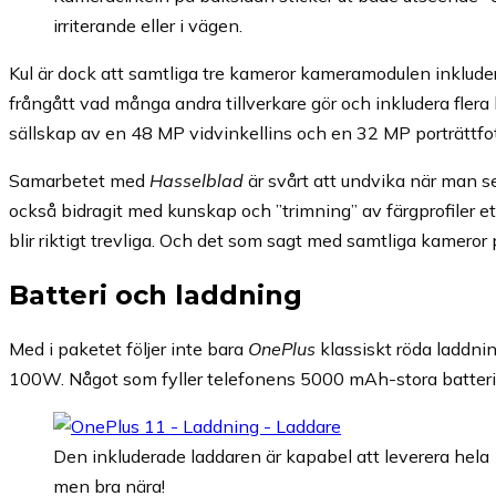
irriterande eller i vägen.
Kul är dock att samtliga tre kameror kameramodulen inkluderar 
frångått vad många andra tillverkare gör och inkludera flera
sällskap av en 48 MP vidvinkellins och en 32 MP porträttf
Samarbetet med
Hasselblad
är svårt att undvika när man s
också bidragit med kunskap och ”trimning” av färgprofiler etc. 
blir riktigt trevliga. Och det som sagt med samtliga kameror
Batteri och laddning
Med i paketet följer inte bara
OnePlus
klassiskt röda laddni
100W. Något som fyller telefonens 5000 mAh-stora batteri på
Den inkluderade laddaren är kapabel att leverera hela 1
men bra nära!