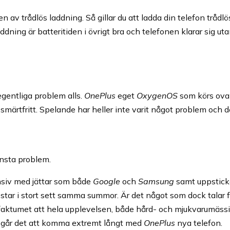
n av trådlös laddning. Så gillar du att ladda din telefon trådlös
dning är batteritiden i övrigt bra och telefonen klarar sig ut
egentliga problem alls.
OnePlus
eget
OxygenOS
som körs ov
märtfritt. Spelande har heller inte varit något problem och d
insta problem.
nsiv med jättar som både
Google
och
Samsung
samt uppsticka
star i stort sett samma summor. Är det något som dock talar f
t faktumet att hela upplevelsen, både hård- och mjukvarumäss
n går det att komma extremt långt med
OnePlus
nya telefon.