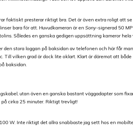
faktiskt presterar riktigt bra. Det är även extra roligt att se
 linser bara för att. Huvudkameran är en
Sony
-signerad 50 MP
otolins. Således en ganska gedigen uppsättning kameror hela
er den stora loggan på baksidan av telefonen och här får ma
Till vilken grad är dock lite oklart. Klart är däremot att både 
 på baksidan.
ngskabel, utan även en ganska bastant väggadapter som fixar 
 cirka 25 minuter. Riktigt trevligt!
00 W. Inte riktigt det allra snabbaste jag sett hos en mobilte