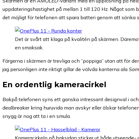
Skärmen är en
AMOLED
-variant med en upplösning på hela 
uppdateringshastighet på mellan 1 till 120 Hz. Något som bå
det möjligt för telefonen att spara batteri genom att sänka
Det är svårt att klaga på kvalitén på skärmen. Däremot 
en smaksak.
Färgerna i skärmen är trevliga och ”poppiga” utan att för de
jag personligen inte riktigt gillar de välvda kanterna ala
Sam
En ordentlig kameracirkel
Bakpå telefonen syns ett ganska intressant designval i o
dealbreaker kring huruvida man avskyr eller älskar telefonen
snygg är nog att ta i en smula.
Kameracirkeln på baksidan sticker ut både utseende- o