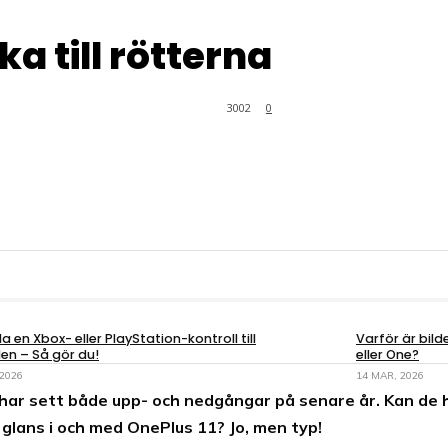
ka till rötterna
3002
0
a en Xbox- eller PlayStation-kontroll till
Varför är bil
en – Så gör du!
eller One?
 2026
14 MAR, 2026
ar sett både upp- och nedgångar på senare år. Kan de hit
 glans i och med OnePlus 11? Jo, men typ!