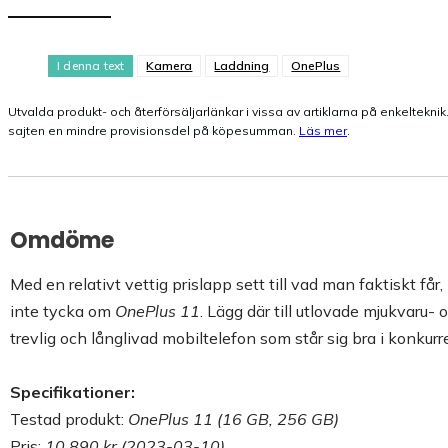
I denna text
Kamera
Laddning
OnePlus
Utvalda produkt- och återförsäljarlänkar i vissa av artiklarna på enkelteknik.s
sajten en mindre provisionsdel på köpesumman.
Läs mer
.
Omdöme
Med en relativt vettig prislapp sett till vad man faktiskt få
inte tycka om
OnePlus 11
. Lägg där till utlovade mjukvaru
trevlig och långlivad mobiltelefon som står sig bra i konkur
Specifikationer:
Testad produkt:
OnePlus 11 (16 GB, 256 GB)
Pris:
10 890 kr (2023-03-10)