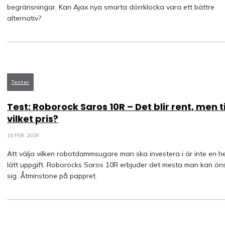
begränsningar. Kan Ajax nya smarta dörrklocka vara ett bättre
alternativ?
Tester
Test: Roborock Saros 10R – Det blir rent, men ti
vilket pris?
15 FEB, 2026
Att välja vilken robotdammsugare man ska investera i är inte en he
lätt uppgift. Roborocks Saros 10R erbjuder det mesta man kan ön
sig. Åtminstone på pappret.