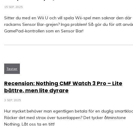
15 SEP, 2025
Sitter du med en Wii U och vill spela Wii-spel men saknar den där
rackarns Sensor Bar-grejen? Inga problem! Så gör du för att anv
GamePad-kontrollen som en Sensor Bar!
Tester
Recension: Nothing CMF Watch 3 Pro – Lite
bättre, men lite dyrare
3 SEP, 2025
Hur mycket behöver man egentligen betala för en duglig smartklo
Räcker det med strax över tusenlappen? Det tycker åtminstone
Nothing. Låt oss ta en titt!