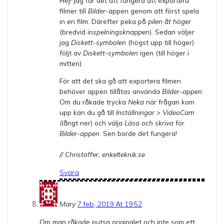
Hej! Jag får det att fungera att exportera
filmer till
Bilder
-appen genom att först spela
in en film. Därefter peka på
pilen åt höger
(bredvid
inspelningsknappen
). Sedan väljer
jag
Diskett-symbolen
(högst upp till höger)
följt av
Diskett-symbolen
igen (till höger i
mitten).
För att det ska gå att exportera filmen
behöver appen tillåtas använda
Bilder-appen
.
Om du råkade trycka
Neka
när frågan kom
upp kan du gå till
Inställningar > VideoCam
(långt ner) och välja
Läsa och skriva
för
Bilder-appen
. Sen borde det fungera!
// Christoffer, enkelteknik.se
Svara
Mary
7 feb, 2019 At 19:52
Om man råkade putsa originalet och inte som ett