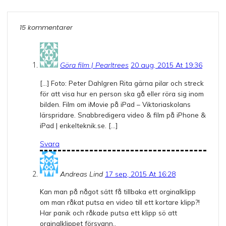
15 kommentarer
Göra film | Pearltrees
20 aug, 2015 At 19:36
[…] Foto: Peter Dahlgren Rita gärna pilar och streck
för att visa hur en person ska gå eller röra sig inom
bilden. Film om iMovie på iPad – Viktoriaskolans
lärspridare. Snabbredigera video & film på iPhone &
iPad | enkelteknik.se. […]
Svara
Andreas Lind
17 sep, 2015 At 16:28
Kan man på något sätt få tillbaka ett orginalklipp
om man råkat putsa en video till ett kortare klipp?!
Har panik och råkade putsa ett klipp sö att
orginalklippet försvann..