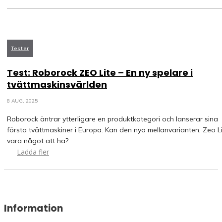
Tester
Test: Roborock ZEO Lite – En ny spelare i
tvättmaskinsvärlden
8 AUG, 2025
Roborock äntrar ytterligare en produktkategori och lanserar sina
första tvättmaskiner i Europa. Kan den nya mellanvarianten, Zeo Li
vara något att ha?
Ladda fler
Information