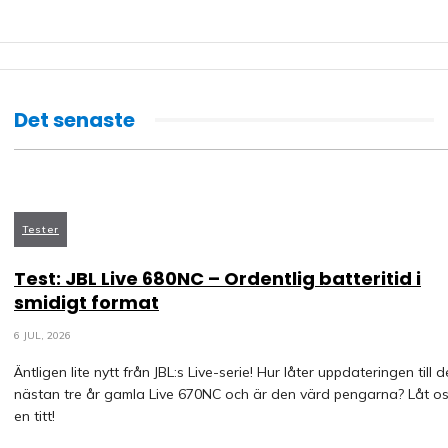
Det senaste
Tester
Test: JBL Live 680NC – Ordentlig batteritid i
smidigt format
6 JUL, 2026
Äntligen lite nytt från JBL:s Live-serie! Hur låter uppdateringen till 
nästan tre år gamla Live 670NC och är den värd pengarna? Låt os
en titt!