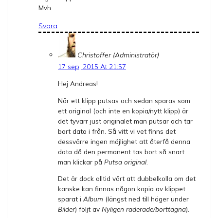
Mvh
Svara
Christoffer (Administratör)
17 sep, 2015 At 21:57
Hej Andreas!
När ett klipp putsas och sedan sparas som
ett original (och inte en kopia/nytt klipp) är
det tyvärr just originalet man putsar och tar
bort data i från. Så vitt vi vet finns det
dessvärre ingen möjlighet att återfå denna
data då den permanent tas bort så snart
man klickar på
Putsa original
.
Det är dock alltid värt att dubbelkolla om det
kanske kan finnas någon kopia av klippet
sparat i
Album
(längst ned till höger under
Bilder
) följt av
Nyligen raderade/borttagna
).