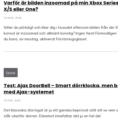
Varför är bilden inzoomad på min Xbox Serie
X/S eller One?
14 MAR, 2026
Sitter du plötsligt och kliar dig i huvudet eftersom bilden från din 
konsol är inzoomad och allmänt konstig? Ingen fara! Förmodligen
du bara, av misstag, aktiverat Förstoringsglaset.
Tester
Test: Ajax DoorBell – Smart dörrklocka, men 
med Ajax-systemet
15 FEB, 2026
Det klassiska dörrögat är ju ett ganska beprövat sätt att se vem 
står utanför dörren. Däremot innefattar det ju en hel del