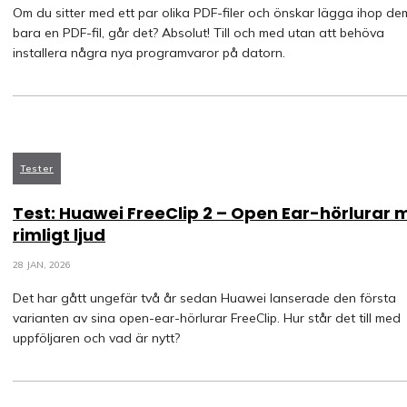
Om du sitter med ett par olika PDF-filer och önskar lägga ihop dem 
bara en PDF-fil, går det? Absolut! Till och med utan att behöva
installera några nya programvaror på datorn.
Tester
Test: Huawei FreeClip 2 – Open Ear-hörlurar
rimligt ljud
28 JAN, 2026
Det har gått ungefär två år sedan Huawei lanserade den första
varianten av sina open-ear-hörlurar FreeClip. Hur står det till med
uppföljaren och vad är nytt?