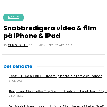
MOBILT
Snabbredigera video & film
på iPhone & iPad
17 JUL, 2015
AV
CHRISTOFFER
UPPD.
29 APR, 2017
Det senaste
Test: JBL Live 680NC – Ordentlig batteritid i smidigt format
6 JUL, 2026
Koppla en Xbox- eller PlayStation-kontroll till mobilen – Så gö
7 MAJ, 2026
Varför är bilden inzoomad på min Xbox Series X/S eller One?