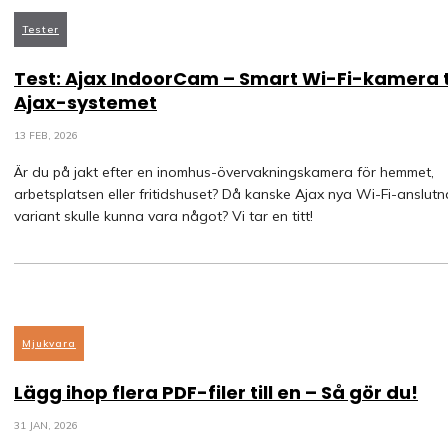
Tester
Test: Ajax IndoorCam – Smart Wi-Fi-kamera ti
Ajax-systemet
13 FEB, 2026
Är du på jakt efter en inomhus-övervakningskamera för hemmet,
arbetsplatsen eller fritidshuset? Då kanske Ajax nya Wi-Fi-anslutn
variant skulle kunna vara något? Vi tar en titt!
Mjukvara
Lägg ihop flera PDF-filer till en – Så gör du!
31 JAN, 2026