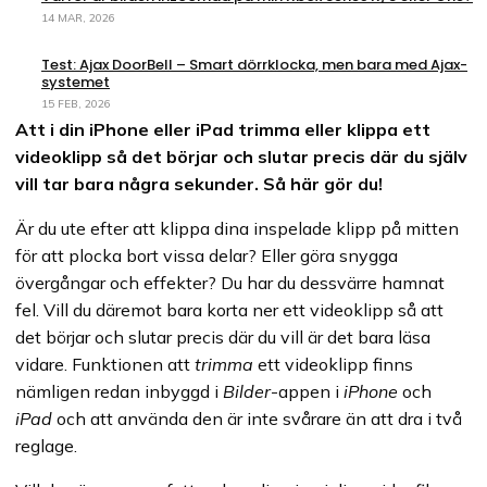
14 MAR, 2026
Test: Ajax DoorBell – Smart dörrklocka, men bara med Ajax-
systemet
15 FEB, 2026
Att i din iPhone eller iPad trimma eller klippa ett
videoklipp så det börjar och slutar precis där du själv
vill tar bara några sekunder. Så här gör du!
Är du ute efter att klippa dina inspelade klipp på mitten
för att plocka bort vissa delar? Eller göra snygga
övergångar och effekter? Du har du dessvärre hamnat
fel. Vill du däremot bara korta ner ett videoklipp så att
det börjar och slutar precis där du vill är det bara läsa
vidare. Funktionen att
trimma
ett videoklipp finns
nämligen redan inbyggd i
Bilder
-appen i
iPhone
och
iPad
och att använda den är inte svårare än att dra i två
reglage.