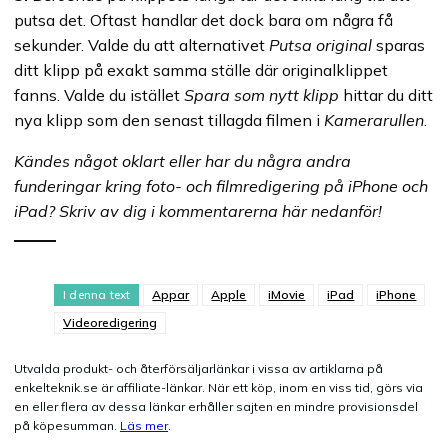
putsa det. Oftast handlar det dock bara om några få
sekunder. Valde du att alternativet
Putsa original
sparas
ditt klipp på exakt samma ställe där originalklippet
fanns. Valde du istället
Spara som nytt klipp
hittar du ditt
nya klipp som den senast tillagda filmen i
Kamerarullen
.
Kändes något oklart eller har du några andra
funderingar kring foto- och filmredigering på iPhone och
iPad? Skriv av dig i kommentarerna här nedanför!
I denna text
Appar
Apple
iMovie
iPad
iPhone
Videoredigering
Utvalda produkt- och återförsäljarlänkar i vissa av artiklarna på
enkelteknik.se är affiliate-länkar. När ett köp, inom en viss tid, görs via
en eller flera av dessa länkar erhåller sajten en mindre provisionsdel
på köpesumman.
Läs mer
.