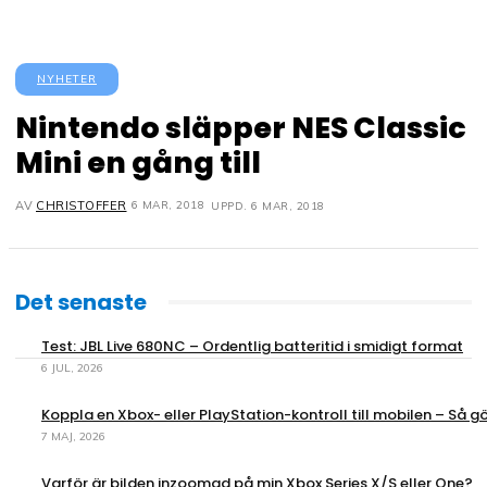
NYHETER
Nintendo släpper NES Classic
Mini en gång till
6 MAR, 2018
AV
CHRISTOFFER
UPPD.
6 MAR, 2018
Det senaste
Test: JBL Live 680NC – Ordentlig batteritid i smidigt format
6 JUL, 2026
Koppla en Xbox- eller PlayStation-kontroll till mobilen – Så gö
7 MAJ, 2026
Varför är bilden inzoomad på min Xbox Series X/S eller One?