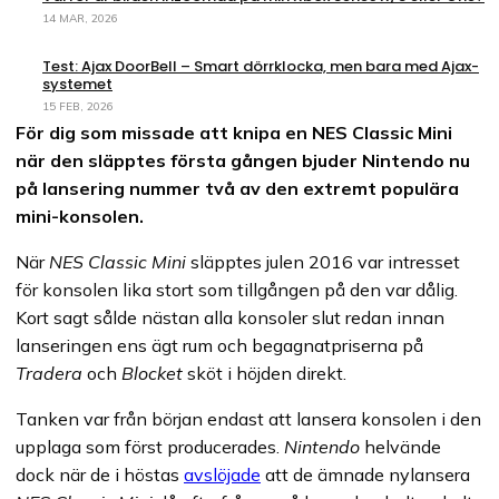
14 MAR, 2026
Test: Ajax DoorBell – Smart dörrklocka, men bara med Ajax-
systemet
15 FEB, 2026
För dig som missade att knipa en NES Classic Mini
när den släpptes första gången bjuder Nintendo nu
på lansering nummer två av den extremt populära
mini-konsolen.
När
NES Classic Mini
släpptes julen 2016 var intresset
för konsolen lika stort som tillgången på den var dålig.
Kort sagt sålde nästan alla konsoler slut redan innan
lanseringen ens ägt rum och begagnatpriserna på
Tradera
och
Blocket
sköt i höjden direkt.
Tanken var från början endast att lansera konsolen i den
upplaga som först producerades.
Nintendo
helvände
dock när de i höstas
avslöjade
att de ämnade nylansera