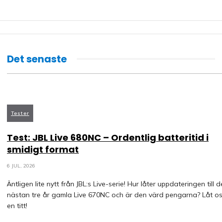
Det senaste
Tester
Test: JBL Live 680NC – Ordentlig batteritid i
smidigt format
6 JUL, 2026
Äntligen lite nytt från JBL:s Live-serie! Hur låter uppdateringen till 
nästan tre år gamla Live 670NC och är den värd pengarna? Låt os
en titt!