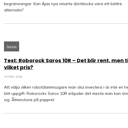
begränsningar. Kan Ajax nya smarta dörrklocka vara ett bättre
alternativ?
Tester
Test: Roborock Saros 10R – Det blir rent, men ti
vilket pris?
15 FEB, 2026
Att välja vilken robotdammsugare man ska investera i är inte en he
lätt uppgift. Roborocks Saros 10R erbjuder det mesta man kan ön
sig. Åtminstone på pappret.