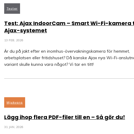
Tester
Test: Ajax IndoorCam – Smart Wi-Fi-kamera ti
Ajax-systemet
13 FEB, 2026
Är du på jakt efter en inomhus-övervakningskamera för hemmet,
arbetsplatsen eller fritidshuset? Då kanske Ajax nya Wi-Fi-anslutn
variant skulle kunna vara något? Vi tar en titt!
Mjukvara
Lägg ihop flera PDF-filer till en – Så gör du!
31 JAN, 2026