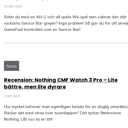
15 SEP, 2025
Sitter du med en Wii U och vill spela Wii-spel men saknar den där
rackarns Sensor Bar-grejen? Inga problem! Så gör du för att anv
GamePad-kontrollen som en Sensor Bar!
Tester
Recension: Nothing CMF Watch 3 Pro – Lite
bättre, men lite dyrare
3 SEP, 2025
Hur mycket behöver man egentligen betala för en duglig smartklo
Räcker det med strax över tusenlappen? Det tycker åtminstone
Nothing. Låt oss ta en titt!