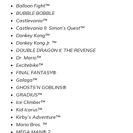
Balloon Fight™
BUBBLE BOBBLE
Castlevania™
Castlevania II: Simon’s Quest™
Donkey Kong™
Donkey Kong Jr. ™
DOUBLE DRAGON II: THE REVENGE
Dr. Mario™
Excitebike™
FINAL FANTASY®
Galaga™
GHOSTS’N GOBLINS®
GRADIUS™
Ice Climber™
Kid Icarus™
Kirby’s Adventure™
Mario Bros. ™
MEGA MAN® 2