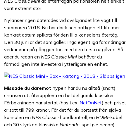
NES Classic Mini
då efterfrågan på konsolen helt enkelt
varit extremt stor.
Nylanseringen daterades vid avslöjandet lite vagt till
sommaren 2018. Nu har dock och äntligen ett lite mer
konkret datum spikats för den lilla konsolens återtåg.
Den 30 juni är det som gäller. Inga egentliga förändringar
verkar vara på gång jämfört med den första utgåvan. Så
äger du redan en
NES Classic Mini
behöver du
förmodligen inte investera i ytterligare en enhet.
Missade du däremot
hypen har du nu alltså (snart)
chansen att återuppleva en hel del gamla klassiker.
Förbokningen har startat (hos t.ex.
NetOnNet
) och priset
är satt till 799 kronor. För det får du bortsett från själva
konsolen en
NES Classic
-handkontroll, en
HDMI
-kabel
och 30 stycken klassiska
Nintendo
-spel (se nedan).