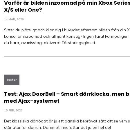
Varför är bilden inzoomad på min Xbox Serie
X/S eller One?
14 MAR, 2026
Sitter du plötsligt och kliar dig i huvudet eftersom bilden från din 
konsol är inzoomad och allmänt konstig? Ingen fara! Förmodligen
du bara, av misstag, aktiverat Förstoringsglaset.
Tester
Test: Ajax DoorBell – Smart dörrklocka, men 
med Ajax-systemet
15 FEB, 2026
Det klassiska dörrögat är ju ett ganska beprövat sätt att se vem 
står utanför dörren. Däremot innefattar det ju en hel del