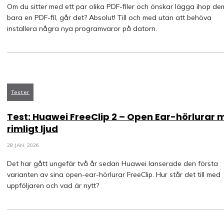
Om du sitter med ett par olika PDF-filer och önskar lägga ihop dem 
bara en PDF-fil, går det? Absolut! Till och med utan att behöva
installera några nya programvaror på datorn.
Tester
Test: Huawei FreeClip 2 – Open Ear-hörlurar
rimligt ljud
28 JAN, 2026
Det har gått ungefär två år sedan Huawei lanserade den första
varianten av sina open-ear-hörlurar FreeClip. Hur står det till med
uppföljaren och vad är nytt?