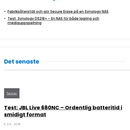
Fabriksåterställ och gör Secure Erase på en Synology NAS
Test: Synology DS218+ – En NAS för både lagring och
mediauppspelning
Det senaste
Tester
Test: JBL Live 680NC – Ordentlig batteritid i
smidigt format
6 JUL, 2026