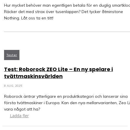
Hur mycket behöver man egentligen betala för en duglig smartklo
Räcker det med strax över tusenlappen? Det tycker åtminstone
Nothing. Låt oss ta en titt!
Tester
Test: Roborock ZEO Lite – En ny spelare i
tvättmaskinsvärlden
8 AUG, 2025
Roborock äntrar ytterligare en produktkategori och lanserar sina
första tvättmaskiner i Europa. Kan den nya mellanvarianten, Zeo Li
vara något att ha?
Ladda fler