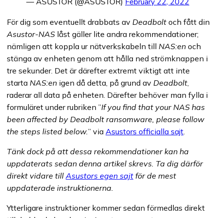
— ASUSTOR (@ASUSTOR)
February 22, 2022
För dig som eventuellt drabbats av
Deadbolt
och fått din
Asustor-NAS
låst gäller lite andra rekommendationer;
nämligen att koppla ur nätverkskabeln till
NAS:en
och
stänga av enheten genom att hålla ned strömknappen i
tre sekunder. Det är därefter extremt viktigt att inte
starta
NAS:en
igen då detta, på grund av
Deadbolt
,
raderar all data på enheten. Därefter behöver man fylla i
formuläret under rubriken ”
If you find that your NAS has
been affected by Deadbolt ransomware, please follow
the steps listed below.
” via
Asustors officialla sajt
.
Tänk dock på att dessa rekommendationer kan ha
uppdaterats sedan denna artikel skrevs. Ta dig därför
direkt vidare till
Asustors egen sajt
för de mest
uppdaterade instruktionerna.
Ytterligare instruktioner kommer sedan förmedlas direkt