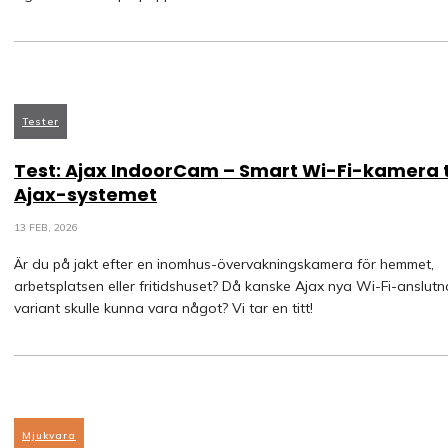
Tester
Test: Ajax IndoorCam – Smart Wi-Fi-kamera ti
Ajax-systemet
13 FEB, 2026
Är du på jakt efter en inomhus-övervakningskamera för hemmet,
arbetsplatsen eller fritidshuset? Då kanske Ajax nya Wi-Fi-anslutn
variant skulle kunna vara något? Vi tar en titt!
Mjukvara