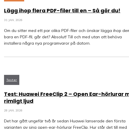
Lägg ihop flera PDF-filer till en – Så gör du!
31 JAN, 2026
Om du sitter med ett par olika PDF-filer och önskar lägga ihop dem 
bara en PDF-fil, går det? Absolut! Till och med utan att behöva
installera några nya programvaror på datorn.
Tester
Test: Huawei FreeClip 2 – Open Ear-hörlurar
rimligt ljud
28 JAN, 2026
Det har gått ungefär två år sedan Huawei lanserade den första
varianten av sina open-ear-hörlurar FreeClip. Hur står det till med