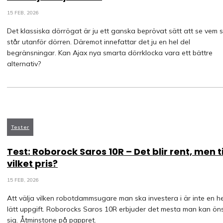
15 FEB, 2026
Det klassiska dörrögat är ju ett ganska beprövat sätt att se vem 
står utanför dörren. Däremot innefattar det ju en hel del
begränsningar. Kan Ajax nya smarta dörrklocka vara ett bättre
alternativ?
Tester
Test: Roborock Saros 10R – Det blir rent, men ti
vilket pris?
15 FEB, 2026
Att välja vilken robotdammsugare man ska investera i är inte en he
lätt uppgift. Roborocks Saros 10R erbjuder det mesta man kan ön
sig. Åtminstone på pappret.