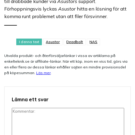
till drabbade kunder via
Asustors
support.
Förhoppningsvis lyckas
Asustor
hitta en lösning för att
komma runt problemet utan att filer försvinner.
I denna text
Asustor
Deadbolt
NAS
Utvalda produkt- och återförsäljarlänkar i vissa av artiklarna på
enkelteknik.se är affiliate-länkar. När ett köp, inom en viss tid, görs via
en eller flera av dessa länkar erhåller sajten en mindre provisionsdel
på köpesumman.
Läs mer
.
Lämna ett svar