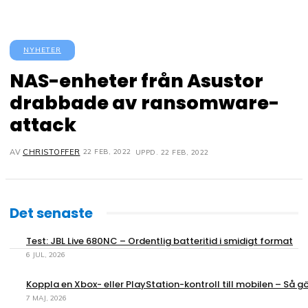
NYHETER
NAS-enheter från Asustor
drabbade av ransomware-
attack
22 FEB, 2022
AV
CHRISTOFFER
UPPD.
22 FEB, 2022
Det senaste
Test: JBL Live 680NC – Ordentlig batteritid i smidigt format
6 JUL, 2026
Koppla en Xbox- eller PlayStation-kontroll till mobilen – Så gö
7 MAJ, 2026