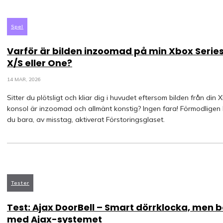
Spel
Varför är bilden inzoomad på min Xbox Serie
X/S eller One?
14 MAR, 2026
Sitter du plötsligt och kliar dig i huvudet eftersom bilden från din 
konsol är inzoomad och allmänt konstig? Ingen fara! Förmodligen
du bara, av misstag, aktiverat Förstoringsglaset.
Tester
Test: Ajax DoorBell – Smart dörrklocka, men 
med Ajax-systemet