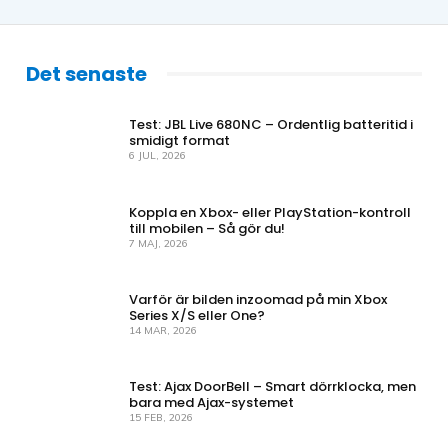
Det senaste
Test: JBL Live 680NC – Ordentlig batteritid i
smidigt format
6 JUL, 2026
Koppla en Xbox- eller PlayStation-kontroll
till mobilen – Så gör du!
7 MAJ, 2026
Varför är bilden inzoomad på min Xbox
Series X/S eller One?
14 MAR, 2026
Test: Ajax DoorBell – Smart dörrklocka, men
bara med Ajax-systemet
15 FEB, 2026