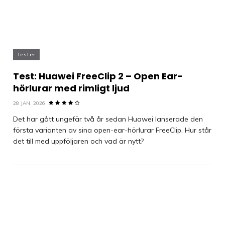
Tester
Test: Huawei FreeClip 2 – Open Ear-
hörlurar med rimligt ljud
28 JAN, 2026
Det har gått ungefär två år sedan Huawei lanserade den
första varianten av sina open-ear-hörlurar FreeClip. Hur står
det till med uppföljaren och vad är nytt?