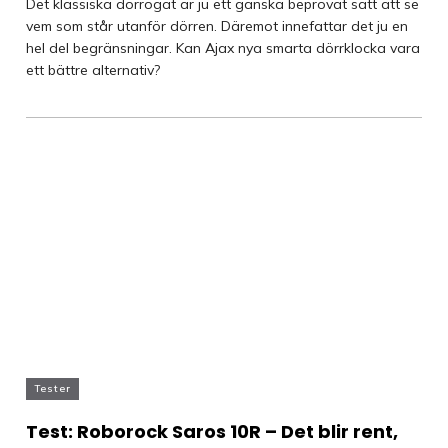
Det klassiska dörrögat är ju ett ganska beprövat sätt att se
vem som står utanför dörren. Däremot innefattar det ju en
hel del begränsningar. Kan Ajax nya smarta dörrklocka vara
ett bättre alternativ?
Tester
Test: Roborock Saros 10R – Det blir rent,