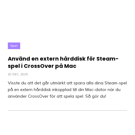
Spel
Använd en extern hårddisk för Steam-
spel i CrossOver på Mac
20 DEC, 2025
Visste du att det går utmärkt att spara alla dina Steam-spel
på en extern hårddisk inkopplad till din Mac-dator när du
använder CrossOver för att spela spel. Så gör du!