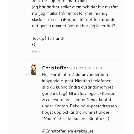
Tack för superbra instruktion!
Jag har ändrat enligt ovan och det blir nu rätt
när jag mailar från en dator men när jag
skickar från min iPhone står det fortfarande
det gamla namnet. Vet du hur jag löser det?
Tack på förhand!
G
Svara
Christoffer
9 okt, 2018 At 10:10
Hej! Förutsatt att du använder den
inbyggda e-post-klienten i telefonen
ska du kunna ändra avsändarnamnet
genom att gå till
Inställningar > Konton
& Lösenord
. Välj sedan
Gmail
-kontot
under
Konton
. Peka på e-postadressen
högst upp och ändra namnet under
”
Namn
”. Gör det susen månntro? :-)
// Christoffer, enkelteknik.se