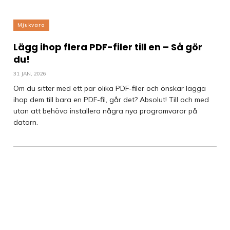
Mjukvara
Lägg ihop flera PDF-filer till en – Så gör
du!
31 JAN, 2026
Om du sitter med ett par olika PDF-filer och önskar lägga
ihop dem till bara en PDF-fil, går det? Absolut! Till och med
utan att behöva installera några nya programvaror på
datorn.