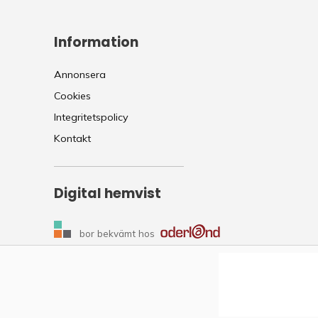
Information
Annonsera
Cookies
Integritetspolicy
Kontakt
Digital hemvist
bor bekvämt hos
Copyright © 2014–2025. Allt innehåll tillhör enkelteknik.se.