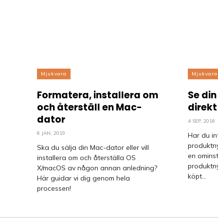
Mjukvara
Mjukvara
Formatera, installera om
Se di
och återställ en Mac-
direkt
dator
4 SEP, 2016
6 JAN, 2019
Har du int
produktny
Ska du sälja din Mac-dator eller vill
en ominst
installera om och återställa OS
produktnyck
X/macOS av någon annan anledning?
köpt...
Här guidar vi dig genom hela
processen!