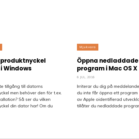
Mjukvara
n produktnyckel
Öppna nedladdade
 i Windows
program i Mac OS X
6 JUL, 2016
e tillgång till datorns
Irriterar du dig på meddelande
ckel men behöver den för t.ex.
du inte får öppna ett program
allation? Så ser du vilken
av Apple oidentifierad utveckl
el din dator har! Om du
tillåter du nedladdade program