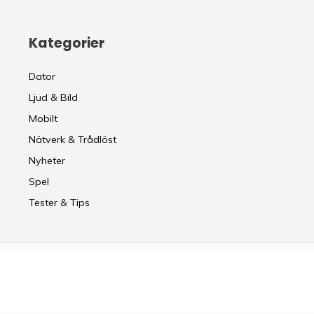
Kategorier
Dator
Ljud & Bild
Mobilt
Nätverk & Trådlöst
Nyheter
Spel
Tester & Tips
 Citering är tillåten om källan anges. Allt följande av guiderna på enkelt