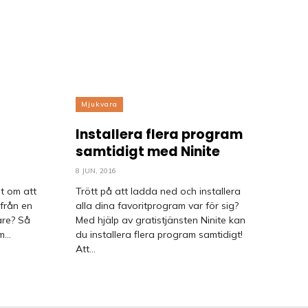
Mjukvara
Installera flera program
samtidigt med Ninite
8 JUN, 2016
t om att
Trött på att ladda ned och installera
 från en
alla dina favoritprogram var för sig?
are? Så
Med hjälp av gratistjänsten Ninite kan
...
du installera flera program samtidigt!
Att...