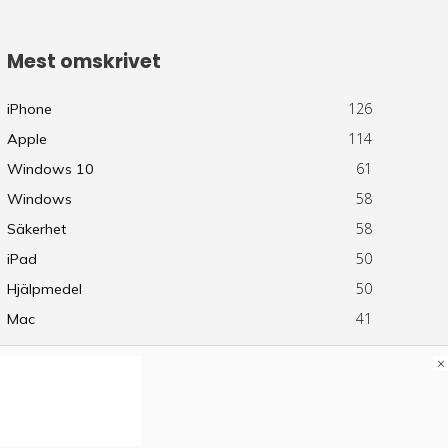
Mest omskrivet
126
iPhone
114
Apple
61
Windows 10
58
Windows
58
Säkerhet
50
iPad
50
Hjälpmedel
41
Mac
×
eknik.se sker på egen risk.