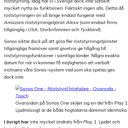
röststyrning. Idag har vi i
Sverige
dock inte särskilt
mycket nytta av funktionen. Faktiskt ingen alls. Detta då
röststyrningen än så länge endast fungerar med
Amazons
röststyrningstjänst
Alexa
(som endast finns
tillgänglig i
USA
,
Storbritannien
och
Tyskland
).
Sonos
siktar dock på att göra fler röststyrningstjänster
tillgängliga framöver samt givetvis ge tillgång till
röststyrningsfunktioner i samtliga länder. Några exakta
datum för när vi kommer få möjligheten att verbalt
instruera våra
Sonos
-system vad som ska spelas ges
dock inte.
Ovansidan på Sonos One skiljer sig en del från Play 1
Ljudmässigt är de båda högtalarna däremot identiska.
I övrigt har
inte mycket ändrats från
Play 1
. Ljudet och