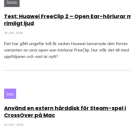
Tester
Test: Huawei FreeClip 2 – Open Ear-hörlurar
rimligt ljud
28 JAN, 2026
Det har gått ungefär två år sedan Huawei lanserade den första
varianten av sina open-ear-hörlurar FreeClip. Hur står det till med
uppföljaren och vad är nytt?
Spel
Använd en extern hårddisk för Steam-spel i
CrossOver på Mac
20 DEC, 2025