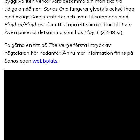
byggkvalitén verkar vara desamma om man ska tro
tidiga omdömen.
Sonos One
fungerar givetvis också ihop
med övriga
Sonos
-enheter och även tillsammans med
Playbar/Playbase
för att skapa ett surroundljud till
TV:n
.
Även priset är detsamma som hos
Play 1
(2.449 kr).
Ta gärna en titt på
The Verge
första intryck av
högtalaren här nedanför. Ännu mer information finns på
Sonos
egen
webbplats
.