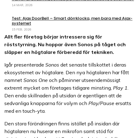
14 MAR, 2026
Test: Ajax DoorBell – Smart dörrklocka, men bara med Ajax-
systemet
15 FEB, 2026
Allt fler företag börjar intressera sig för
röststyrning. Nu hoppar även Sonos på tåget och
släpper en högtalare förberedd för tekniken.
Igår presenterade
Sonos
det senaste tillskottet i deras
ekosystemet av högtalare. Den nya högtalaren har fått
namnet
Sonos One
och påminner utseendemässigt
extremt mycket om företages tidigare minsting,
Play 1
.
Den enda skillnaden på utsidan är egentligen att de
sedvanliga knapparna för volym och
Play/Pause
ersatts
med en touch-yta.
Den stora förändringen finns istället på insidan där
högtalaren nu huserar en mikrofon samt stöd för