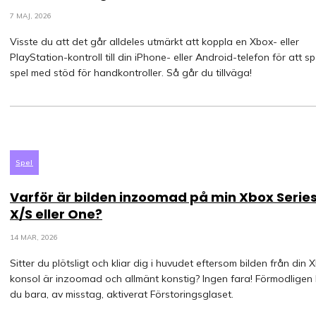
7 MAJ, 2026
Visste du att det går alldeles utmärkt att koppla en Xbox- eller
PlayStation-kontroll till din iPhone- eller Android-telefon för att s
spel med stöd för handkontroller. Så går du tillväga!
Spel
Varför är bilden inzoomad på min Xbox Serie
X/S eller One?
14 MAR, 2026
Sitter du plötsligt och kliar dig i huvudet eftersom bilden från din 
konsol är inzoomad och allmänt konstig? Ingen fara! Förmodligen
du bara, av misstag, aktiverat Förstoringsglaset.