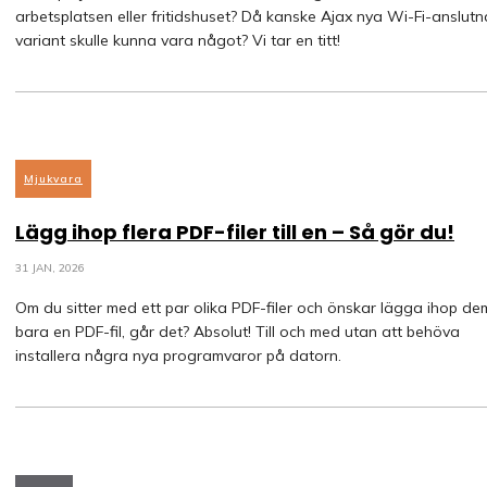
arbetsplatsen eller fritidshuset? Då kanske Ajax nya Wi-Fi-anslutn
variant skulle kunna vara något? Vi tar en titt!
Mjukvara
Lägg ihop flera PDF-filer till en – Så gör du!
31 JAN, 2026
Om du sitter med ett par olika PDF-filer och önskar lägga ihop dem 
bara en PDF-fil, går det? Absolut! Till och med utan att behöva
installera några nya programvaror på datorn.