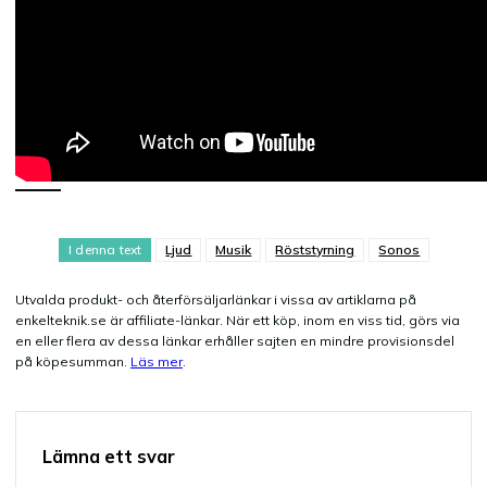
I denna text
Ljud
Musik
Röststyrning
Sonos
Utvalda produkt- och återförsäljarlänkar i vissa av artiklarna på
enkelteknik.se är affiliate-länkar. När ett köp, inom en viss tid, görs via
en eller flera av dessa länkar erhåller sajten en mindre provisionsdel
på köpesumman.
Läs mer
.
Lämna ett svar