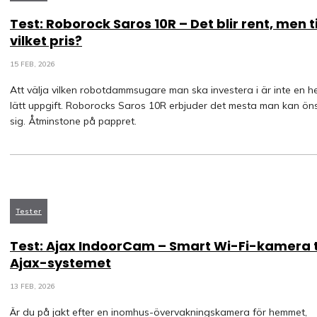
Test: Roborock Saros 10R – Det blir rent, men ti
vilket pris?
15 FEB, 2026
Att välja vilken robotdammsugare man ska investera i är inte en he
lätt uppgift. Roborocks Saros 10R erbjuder det mesta man kan ön
sig. Åtminstone på pappret.
Tester
Test: Ajax IndoorCam – Smart Wi-Fi-kamera ti
Ajax-systemet
13 FEB, 2026
Är du på jakt efter en inomhus-övervakningskamera för hemmet,