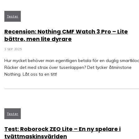
Tester
Recension: Nothing CMF Watch 3 Pro – Lite
bättre, men lite dyrare
3 SEP, 2025
Hur mycket behöver man egentligen betala för en duglig smartklo
Räcker det med strax över tusenlappen? Det tycker åtminstone
Nothing. Låt oss ta en titt!
Tester
Test: Roborock ZEO Lite – En ny spelare i
tvättmaskinsvärlden