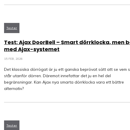
Tester
Test: Ajax DoorBell – Smart dörrklocka, men 
med Ajax-systemet
15 FEB, 2026
Det klassiska dörrögat är ju ett ganska beprövat sätt att se vem 
står utanför dörren. Däremot innefattar det ju en hel del
begränsningar. Kan Ajax nya smarta dörrklocka vara ett bättre
alternativ?
Tester