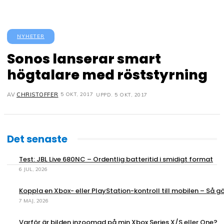
NYHETER
Sonos lanserar smart
högtalare med röststyrning
5 OKT, 2017
AV
CHRISTOFFER
UPPD.
5 OKT, 2017
Det senaste
Test: JBL Live 680NC – Ordentlig batteritid i smidigt format
6 JUL, 2026
Koppla en Xbox- eller PlayStation-kontroll till mobilen – Så gö
7 MAJ, 2026
Varför är bilden inzoomad på min Xbox Series X/S eller One?