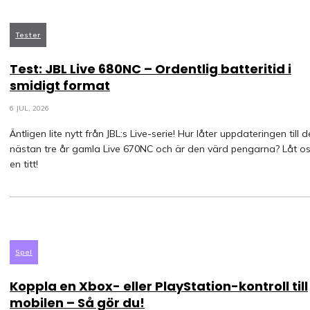
Tester
Test: JBL Live 680NC – Ordentlig batteritid i
smidigt format
6 JUL, 2026
Äntligen lite nytt från JBL:s Live-serie! Hur låter uppdateringen till 
nästan tre år gamla Live 670NC och är den värd pengarna? Låt os
en titt!
Spel
Koppla en Xbox- eller PlayStation-kontroll till
mobilen – Så gör du!