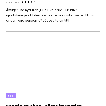
6 JUL, 2026
Äntligen lite nytt från JBL:s Live-serie! Hur låter
uppdateringen till den nästan tre år gamla Live 670NC och
är den värd pengarna? Låt oss ta en titt!
Spel
Koppla en Xbox- eller PlayStation-