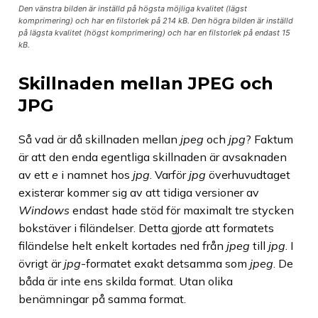
Den vänstra bilden är inställd på högsta möjliga kvalitet (lägst
komprimering) och har en filstorlek på 214 kB. Den högra bilden är inställd
på lägsta kvalitet (högst komprimering) och har en filstorlek på endast 15
kB.
Skillnaden mellan JPEG och
JPG
Så vad är då skillnaden mellan
jpeg
och
jpg
? Faktum
är att den enda egentliga skillnaden är avsaknaden
av ett
e
i namnet hos
jpg
. Varför
jpg
överhuvudtaget
existerar kommer sig av att tidiga versioner av
Windows
endast hade stöd för maximalt tre stycken
bokstäver i filändelser. Detta gjorde att formatets
filändelse helt enkelt kortades ned från
jpeg
till
jpg
. I
övrigt är
jpg
-formatet exakt detsamma som
jpeg
. De
båda är inte ens skilda format. Utan olika
benämningar på samma format.