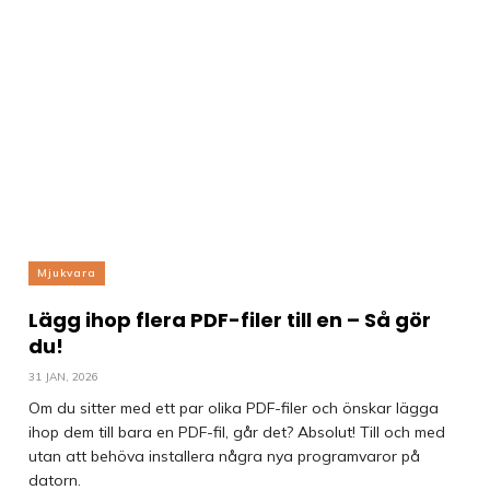
Mjukvara
Lägg ihop flera PDF-filer till en – Så gör
du!
31 JAN, 2026
Om du sitter med ett par olika PDF-filer och önskar lägga
ihop dem till bara en PDF-fil, går det? Absolut! Till och med
utan att behöva installera några nya programvaror på
datorn.