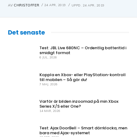
24 APR, 2019
AV
CHRISTOFFER
UPPD.
24 APR, 2019
Det senaste
Test: JBL Live 680NC – Ordentlig batteritid i
smidigt format
6 JUL, 2026
Koppla en Xbox- eller PlayStation-kontroll
till mobilen – Så gör du!
7 MAJ, 2026
Varför är bilden inzoomad på min Xbox
Series X/S eller One?
14 MAR, 2026
Test: Ajax DoorBell – Smart dörrklocka, men
bara med Ajax-systemet