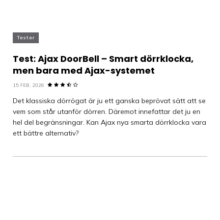
Tester
Test: Ajax DoorBell – Smart dörrklocka,
men bara med Ajax-systemet
15 FEB, 2026
Det klassiska dörrögat är ju ett ganska beprövat sätt att se
vem som står utanför dörren. Däremot innefattar det ju en
hel del begränsningar. Kan Ajax nya smarta dörrklocka vara
ett bättre alternativ?