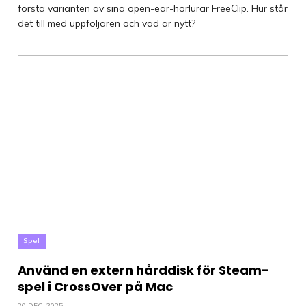
första varianten av sina open-ear-hörlurar FreeClip. Hur står
det till med uppföljaren och vad är nytt?
Spel
Använd en extern hårddisk för Steam-
spel i CrossOver på Mac
20 DEC, 2025