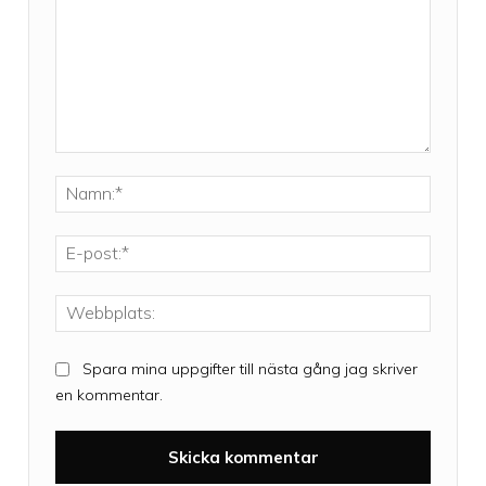
Kommentar:
Namn:*
E-
post:*
Webbpla
Spara mina uppgifter till nästa gång jag skriver
en kommentar.