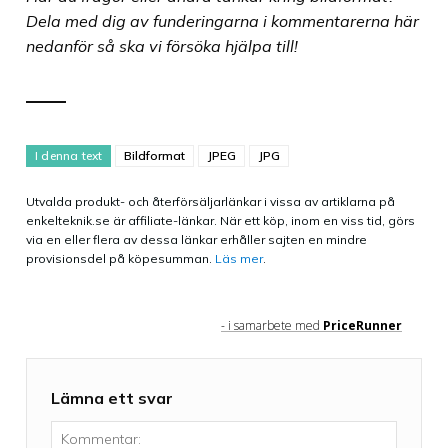
Dela med dig av funderingarna i kommentarerna här
nedanför så ska vi försöka hjälpa till!
I denna text
Bildformat
JPEG
JPG
Utvalda produkt- och återförsäljarlänkar i vissa av artiklarna på
enkelteknik.se är affiliate-länkar. När ett köp, inom en viss tid, görs
via en eller flera av dessa länkar erhåller sajten en mindre
provisionsdel på köpesumman.
Läs mer
.
- i samarbete med
PriceRunner
Lämna ett svar