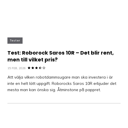
Tester
Test: Roborock Saros 10R – Det blir rent,
men till vilket pris?
15 FEB, 2026
Att välja vilken robotdammsugare man ska investera i är
inte en helt lätt uppgift. Roborocks Saros 10R erbjuder det
mesta man kan önska sig. Åtminstone på pappret.