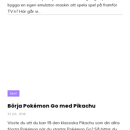
bygga en egen emulator-maskin att spela spel på framför
TV:n? Här går vi...
Spel
Börja Pokémon Go med Pikachu
23 JUL, 2016
Visste du att du kan få den klassiska Pikachu som din allra
första Pokémon när du startar Pokémon Go? Så hittar du