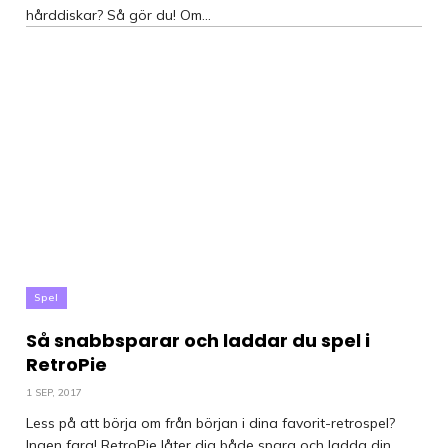
hårddiskar? Så gör du! Om...
Spel
Så snabbsparar och laddar du spel i
RetroPie
1 SEP, 2017
Less på att börja om från början i dina favorit-retrospel?
Ingen fara! RetroPie låter dig både spara och ladda din