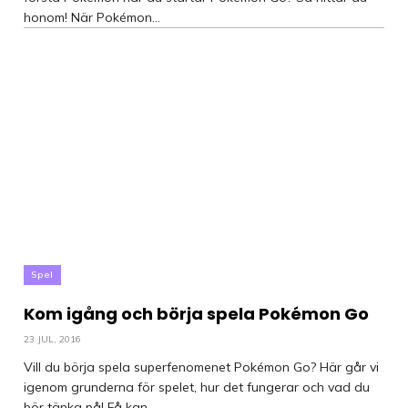
honom! När Pokémon...
Spel
Kom igång och börja spela Pokémon Go
23 JUL, 2016
Vill du börja spela superfenomenet Pokémon Go? Här går vi
igenom grunderna för spelet, hur det fungerar och vad du
bör tänka på! Få kan...