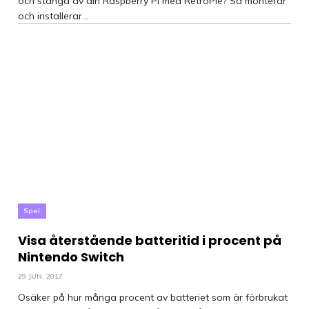
och stänga av din Raspberry Pi med RetroPie? Så monterar
och installerar...
Spel
Visa återstående batteritid i procent på
Nintendo Switch
29 JUN, 2017
Osäker på hur många procent av batteriet som är förbrukat