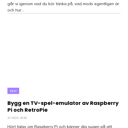
går vi igenom vad du bör tänka på, vad mods egentligen är
och hur...
Spel
Bygg en TV-spel-emulator av Raspberry
Pi och RetroPie
27 NOV, 2016
Hört talas om Raspberry Pi och känner dig sugen på att