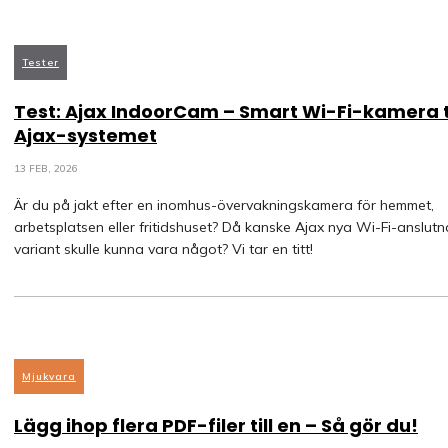
Tester
Test: Ajax IndoorCam – Smart Wi-Fi-kamera ti
Ajax-systemet
13 FEB, 2026
Är du på jakt efter en inomhus-övervakningskamera för hemmet,
arbetsplatsen eller fritidshuset? Då kanske Ajax nya Wi-Fi-anslutn
variant skulle kunna vara något? Vi tar en titt!
Mjukvara
Lägg ihop flera PDF-filer till en – Så gör du!