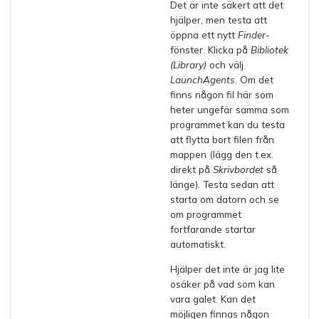
Det är inte säkert att det
hjälper, men testa att
öppna ett nytt
Finder
-
fönster. Klicka på
Bibliotek
(Library)
och välj
LaunchAgents
. Om det
finns någon fil här som
heter ungefär samma som
programmet kan du testa
att flytta bort filen från
mappen (lägg den t.ex.
direkt på
Skrivbordet
så
länge). Testa sedan att
starta om datorn och se
om programmet
fortfarande startar
automatiskt.
Hjälper det inte är jag lite
osäker på vad som kan
vara galet. Kan det
möjligen finnas någon