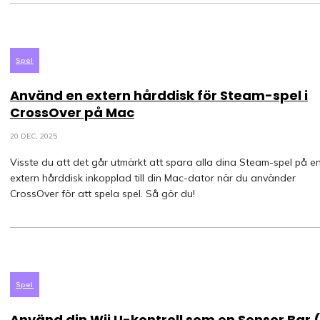
Spel
Använd en extern hårddisk för Steam-spel i
CrossOver på Mac
20 DEC, 2025
Visste du att det går utmärkt att spara alla dina Steam-spel på e
extern hårddisk inkopplad till din Mac-dator när du använder
CrossOver för att spela spel. Så gör du!
Spel
Använd din Wii U-kontroll som en Sensor Bar 