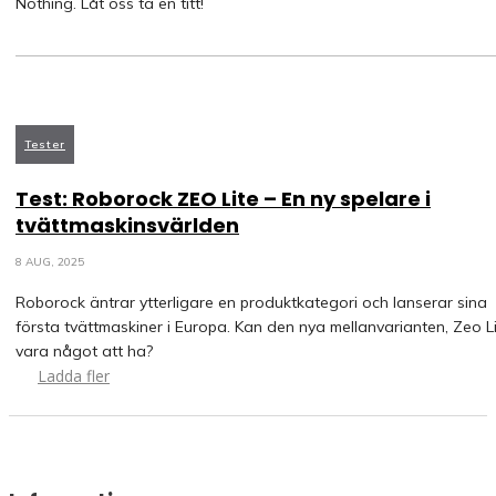
Nothing. Låt oss ta en titt!
Tester
Test: Roborock ZEO Lite – En ny spelare i
tvättmaskinsvärlden
8 AUG, 2025
Roborock äntrar ytterligare en produktkategori och lanserar sina
första tvättmaskiner i Europa. Kan den nya mellanvarianten, Zeo Li
vara något att ha?
Ladda fler