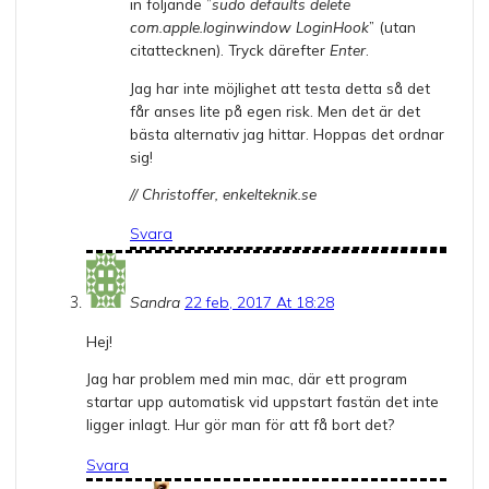
in följande ”
sudo defaults delete
com.apple.loginwindow LoginHook
” (utan
citattecknen). Tryck därefter
Enter
.
Jag har inte möjlighet att testa detta så det
får anses lite på egen risk. Men det är det
bästa alternativ jag hittar. Hoppas det ordnar
sig!
// Christoffer, enkelteknik.se
Svara
Sandra
22 feb, 2017 At 18:28
Hej!
Jag har problem med min mac, där ett program
startar upp automatisk vid uppstart fastän det inte
ligger inlagt. Hur gör man för att få bort det?
Svara