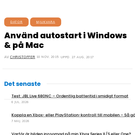
DATOR
MJUKVARA
Använd autostart i Windows
& på Mac
10 NOV, 2015
AV
CHRISTOFFER
UPPD.
27 AUG, 2017
Det senaste
Test: JBL Live 680NC – Ordentlig batteritid i smidigt format
6 JUL, 2026
Koppla en Xbox- eller PlayStation-kontroll till mobilen – Så gö
7 MAJ, 2026
Varför är bilden inzoomad på min Xbox Series X/S eller One?