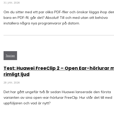
31 JAN, 2026
Om du sitter med ett par olika PDF-filer och önskar lägga ihop dem 
bara en PDF-fil, går det? Absolut! Till och med utan att behöva
installera några nya programvaror på datorn.
Tester
Test: Huawei FreeClip 2 – Open Ear-hörlurar
rimligt ljud
28 JAN, 2026
Det har gått ungefär två år sedan Huawei lanserade den första
varianten av sina open-ear-hörlurar FreeClip. Hur står det till med
uppföljaren och vad är nytt?