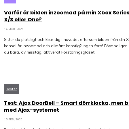
Varför är bilden inzoomad på min Xbox Serie
X/S eller One?
14 MAR, 2026
Sitter du plötsligt och kliar dig i huvudet eftersom bilden från din 
konsol är inzoomad och allmänt konstig? Ingen fara! Förmodligen
du bara, av misstag, aktiverat Förstoringsglaset.
Tester
Test: Ajax DoorBell – Smart dörrklocka, men 
med Ajax-systemet
15 FEB, 2026