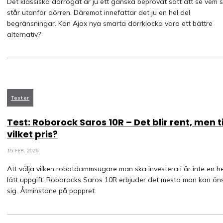
Det klassiska dörrögat är ju ett ganska beprövat sätt att se vem 
står utanför dörren. Däremot innefattar det ju en hel del
begränsningar. Kan Ajax nya smarta dörrklocka vara ett bättre
alternativ?
Tester
Test: Roborock Saros 10R – Det blir rent, men ti
vilket pris?
15 FEB, 2026
Att välja vilken robotdammsugare man ska investera i är inte en he
lätt uppgift. Roborocks Saros 10R erbjuder det mesta man kan ön
sig. Åtminstone på pappret.