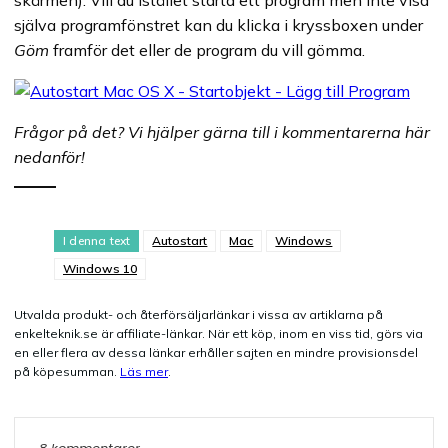
skärmen). Vill du istället starta ett program men inte visa
själva programfönstret kan du klicka i kryssboxen under
Göm
framför det eller de program du vill gömma.
Frågor på det? Vi hjälper gärna till i kommentarerna här
nedanför!
I denna text
Autostart
Mac
Windows
Windows 10
Utvalda produkt- och återförsäljarlänkar i vissa av artiklarna på
enkelteknik.se är affiliate-länkar. När ett köp, inom en viss tid, görs via
en eller flera av dessa länkar erhåller sajten en mindre provisionsdel
på köpesumman.
Läs mer
.