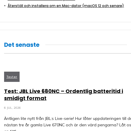
Återställ och installera om en Mac-dator (macOS 12 och senare)
Det senaste
Tester
Test: JBL Live 680NC – Ordentlig batteritid i
smidigt format
6 JUL, 2026
Äntligen lite nytt från JBL:s Live-serie! Hur låter uppdateringen till 
nästan tre år gamla Live 670NC och är den värd pengarna? Låt os