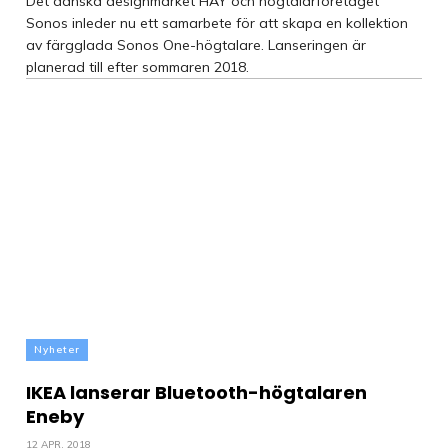
Det danska designmärket HAY och högtalarföretaget
Sonos inleder nu ett samarbete för att skapa en kollektion
av färgglada Sonos One-högtalare. Lanseringen är
planerad till efter sommaren 2018.
Nyheter
IKEA lanserar Bluetooth-högtalaren
Eneby
12 APR, 2018