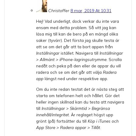
Christoffer
8 mar, 2019 At 10:31
Hej! Vad underligt, dock verkar du inte vara
ensam med detta problem. Så vitt jag kan
läsa mig till kan de bero på en mängd olika
saker (tyvärr). Det första jag skulle testa är
att se om det går att ta bort appen från
Inställningar
istället. Navigera till
Inställningar
> Allmänt > iPhone-lagringsutrymme
. Scrolla
nedåt och peka på den eller de appar du vill
radera och se om det går att välja
Radera
app
längst ned under respektive app.
Om du inte redan testat det är nästa steg att
starta om telefonen helt och hållet. Gör det
heller ingen skillnad kan du testa att navigera
till
Inställningar > Skärmtid > Begränsa
innehåll/integritet
. Är reglaget högst upp
grönt (på) fortsätter du till
Köp i iTunes och
App Store > Radera appar > Tillåt
.