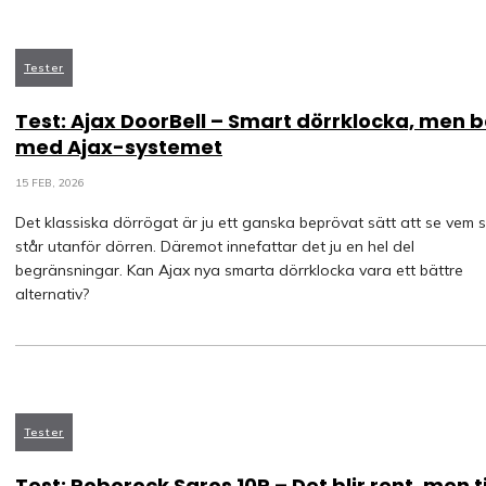
Tester
Test: Ajax DoorBell – Smart dörrklocka, men 
med Ajax-systemet
15 FEB, 2026
Det klassiska dörrögat är ju ett ganska beprövat sätt att se vem 
står utanför dörren. Däremot innefattar det ju en hel del
begränsningar. Kan Ajax nya smarta dörrklocka vara ett bättre
alternativ?
Tester
Test: Roborock Saros 10R – Det blir rent, men ti