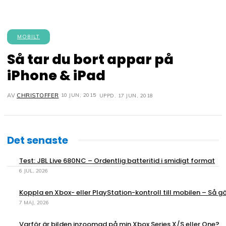
MOBILT
Så tar du bort appar på
iPhone & iPad
10 JUN, 2015
AV
CHRISTOFFER
UPPD.
17 JUN, 2018
Det senaste
Test: JBL Live 680NC – Ordentlig batteritid i smidigt format
6 JUL, 2026
Koppla en Xbox- eller PlayStation-kontroll till mobilen – Så gö
7 MAJ, 2026
Varför är bilden inzoomad på min Xbox Series X/S eller One?