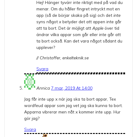
Hej! Hänger tyvärr inte riktigt med på vad du
menar. Om du håller fingret intryckt mot en
app (så de börjar skaka på sig) och det
inte
syns något
x
betyder det att appen inte går
att ta bort. Det är möjligt att
Apple
över tid
ändrar vilka appar som går eller inte går att
ta bort också. Kan det vara något sådant du
upplever?
// Christoffer, enkelteknik.se
Svara
Annica
7 mar, 2019 At 14:00
Jag får inte upp x när jag ska ta bort appar, Tex
wordfeud appar som jag vet jag ska kunna ta bort.
Apparna vibrerar men nåt x kommer inte upp. Hur
gör jag?
Svara