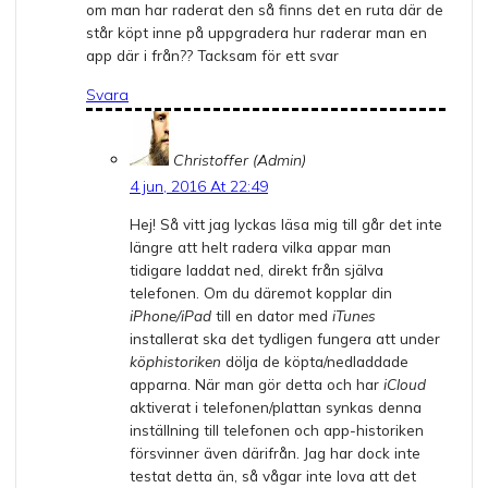
om man har raderat den så finns det en ruta där de
står köpt inne på uppgradera hur raderar man en
app där i från?? Tacksam för ett svar
Svara
Christoffer (Admin)
4 jun, 2016 At 22:49
Hej! Så vitt jag lyckas läsa mig till går det inte
längre att helt radera vilka appar man
tidigare laddat ned, direkt från själva
telefonen. Om du däremot kopplar din
iPhone/iPad
till en dator med
iTunes
installerat ska det tydligen fungera att under
köphistoriken
dölja de köpta/nedladdade
apparna. När man gör detta och har
iCloud
aktiverat i telefonen/plattan synkas denna
inställning till telefonen och app-historiken
försvinner även därifrån. Jag har dock inte
testat detta än, så vågar inte lova att det