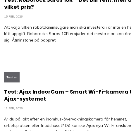
vilket pris?
15 FEB, 2026
Att välja vilken robotdammsugare man ska investera i är inte en he
lätt uppgift. Roborocks Saros 10R erbjuder det mesta man kan ön
sig. Åtminstone på pappret.
Tester
Test: Ajax IndoorCam – Smart Wi-Fi-kamera ti
Ajax-systemet
13 FEB, 2026
Är du på jakt efter en inomhus-övervakningskamera för hemmet,
arbetsplatsen eller fritidshuset? Då kanske Ajax nya Wi-Fi-anslutn