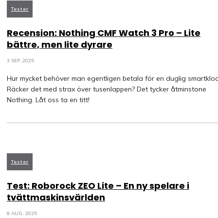
Tester
Recension: Nothing CMF Watch 3 Pro – Lite
bättre, men lite dyrare
3 SEP, 2025
Hur mycket behöver man egentligen betala för en duglig smartklo
Räcker det med strax över tusenlappen? Det tycker åtminstone
Nothing. Låt oss ta en titt!
Tester
Test: Roborock ZEO Lite – En ny spelare i
tvättmaskinsvärlden
8 AUG, 2025