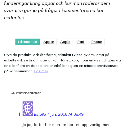
funderingar kring appar och hur man raderar dem
svarar vi gärna på frågor i kommentarerna här
nedanför!
I denna text
Appar
Apple
iPad
iPhone
Utvalda produkt- och återförsäljarlänkar i vissa av artiklarna på
enkelteknik.se är affiliate-länkar. När ett köp, inom en viss tid, görs via
en eller flera av dessa länkar erhåller sajten en mindre provisionsdel
på köpesumman.
Läs mer
.
14 kommentarer
Estelle
4 jun, 2016 At 08:49
Jo jag fattar hur man tar bort en app vanligt men