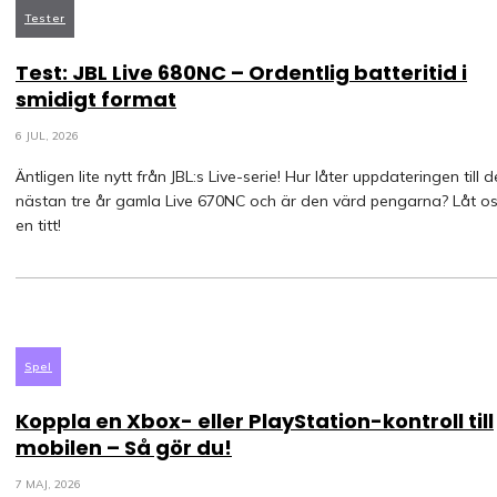
Tester
Test: JBL Live 680NC – Ordentlig batteritid i
smidigt format
6 JUL, 2026
Äntligen lite nytt från JBL:s Live-serie! Hur låter uppdateringen till 
nästan tre år gamla Live 670NC och är den värd pengarna? Låt os
en titt!
Spel
Koppla en Xbox- eller PlayStation-kontroll till
mobilen – Så gör du!
7 MAJ, 2026