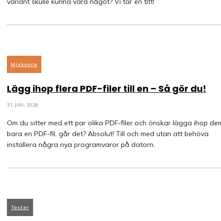
variant skulle kunna vara något? Vi tar en titt!
Mjukvara
Lägg ihop flera PDF-filer till en – Så gör du!
31 JAN, 2026
Om du sitter med ett par olika PDF-filer och önskar lägga ihop dem 
bara en PDF-fil, går det? Absolut! Till och med utan att behöva
installera några nya programvaror på datorn.
Tester