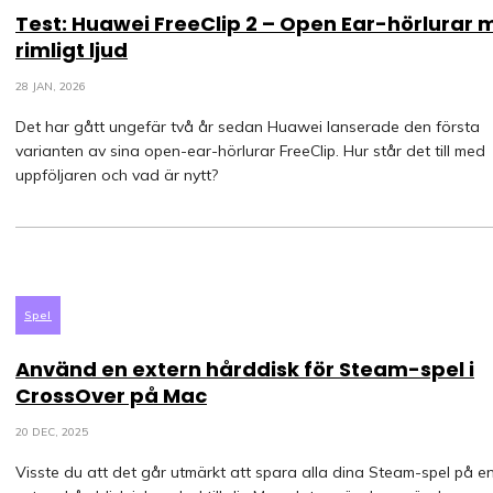
Test: Huawei FreeClip 2 – Open Ear-hörlurar
rimligt ljud
28 JAN, 2026
Det har gått ungefär två år sedan Huawei lanserade den första
varianten av sina open-ear-hörlurar FreeClip. Hur står det till med
uppföljaren och vad är nytt?
Spel
Använd en extern hårddisk för Steam-spel i
CrossOver på Mac
20 DEC, 2025
Visste du att det går utmärkt att spara alla dina Steam-spel på e