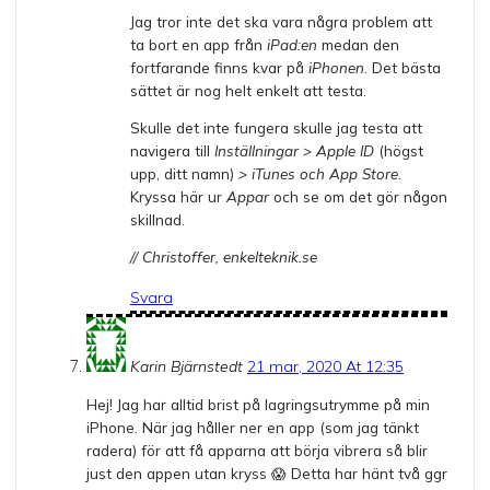
Jag tror inte det ska vara några problem att
ta bort en app från
iPad:en
medan den
fortfarande finns kvar på
iPhonen
. Det bästa
sättet är nog helt enkelt att testa.
Skulle det inte fungera skulle jag testa att
navigera till
Inställningar > Apple ID
(högst
upp, ditt namn)
> iTunes och App Store
.
Kryssa här ur
Appar
och se om det gör någon
skillnad.
// Christoffer, enkelteknik.se
Svara
Karin Bjärnstedt
21 mar, 2020 At 12:35
Hej! Jag har alltid brist på lagringsutrymme på min
iPhone. När jag håller ner en app (som jag tänkt
radera) för att få apparna att börja vibrera så blir
just den appen utan kryss 😱 Detta har hänt två ggr