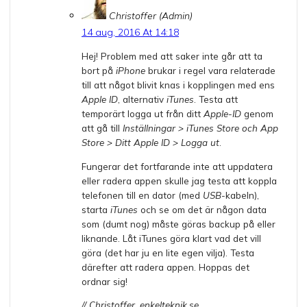
Christoffer (Admin)
14 aug, 2016 At 14:18
Hej! Problem med att saker inte går att ta
bort på
iPhone
brukar i regel vara relaterade
till att något blivit knas i kopplingen med ens
Apple ID
, alternativ
iTunes
. Testa att
temporärt logga ut från ditt
Apple-ID
genom
att gå till
Inställningar > iTunes Store och App
Store > Ditt Apple ID > Logga ut
.
Fungerar det fortfarande inte att uppdatera
eller radera appen skulle jag testa att koppla
telefonen till en dator (med
USB
-kabeln),
starta
iTunes
och se om det är någon data
som (dumt nog) måste göras backup på eller
liknande. Låt iTunes göra klart vad det vill
göra (det har ju en lite egen vilja). Testa
därefter att radera appen. Hoppas det
ordnar sig!
// Christoffer, enkelteknik.se