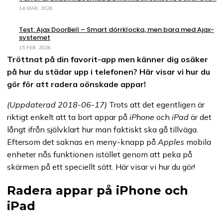
14 MAR, 2026
Test: Ajax DoorBell – Smart dörrklocka, men bara med Ajax-
systemet
15 FEB, 2026
Tröttnat på din favorit-app men känner dig osäker
på hur du städar upp i telefonen? Här visar vi hur du
gör för att radera oönskade appar!
(Uppdaterad 2018-06-17)
Trots att det egentligen är
riktigt enkelt att ta bort appar på
iPhone
och
iPad
är det
långt ifrån självklart hur man faktiskt ska gå tillväga.
Eftersom det saknas en meny-knapp på
Apples
mobila
enheter nås funktionen istället genom att peka på
skärmen på ett speciellt sätt. Här visar vi hur du gör!
Radera appar på iPhone och
iPad