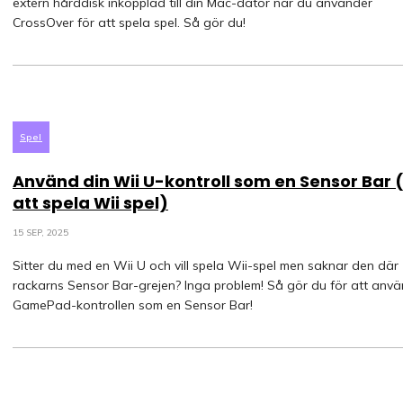
extern hårddisk inkopplad till din Mac-dator när du använder
CrossOver för att spela spel. Så gör du!
Spel
Använd din Wii U-kontroll som en Sensor Bar 
att spela Wii spel)
15 SEP, 2025
Sitter du med en Wii U och vill spela Wii-spel men saknar den där
rackarns Sensor Bar-grejen? Inga problem! Så gör du för att anv
GamePad-kontrollen som en Sensor Bar!