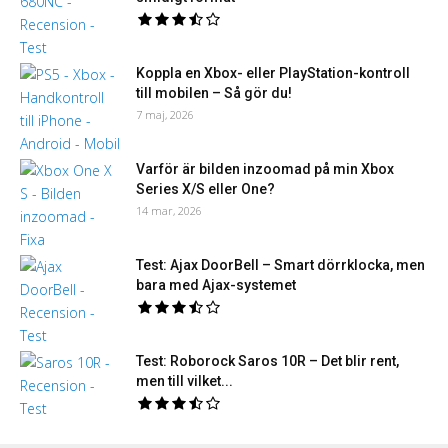
Koppla en Xbox- eller PlayStation-kontroll
till mobilen – Så gör du!
7 maj, 2026
Varför är bilden inzoomad på min Xbox
Series X/S eller One?
14 mar, 2026
Test: Ajax DoorBell – Smart dörrklocka, men
bara med Ajax-systemet
Test: Roborock Saros 10R – Det blir rent,
men till vilket...