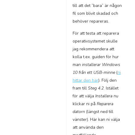
till att det ”bara” är någon
fil som blivit skadad och
behöver repareras.
För att testa att reparera
operativsystemet skulle
jag rekommendera att
kolla t.ex. guiden för hur
man
installerar Windows
10 från ett USB-minne
(
ni
hittar den här
). Följ den
fram till
Steg 4.2
. Istället
för att välja
Installera nu
klickar ni på
Reparera
datorn
(längst ned till
vänster). Här kan ni välja
att använda den