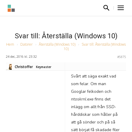
Svar till: Återställa (Windows 10)
Hem
›
Datorer
›
Återställa (Windows 10)
›
Svar till: Återställa (Windows
10)
24 dec, 2016 kl. 23:32
#5875
Christoffer
Keymaster
Svårt att säga exakt vad
som felar. Om man
Googlar felkoden och
ntoskrnl.exe
finns det
inlägg om allt från
SSD
-
hårddiskar som håller på
att gå sönder och på så
sätt börjat få skadade filer