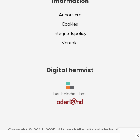
Information
Annonsera
Cookies
Integritetspolicy
Kontakt
Digital hemvist
bor bekvämt hos
Copyright © 2014–2025. Allt innehåll tillhör enkelteknik.se.
×
Citering är tillåten om källan anges. Allt följande av guiderna