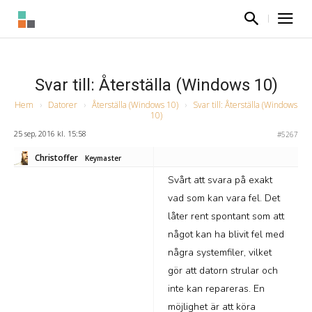
Svar till: Återställa (Windows 10)
Hem
›
Datorer
›
Återställa (Windows 10)
›
Svar till: Återställa (Windows
10)
25 sep, 2016 kl. 15:58
#5267
Christoffer
Keymaster
Svårt att svara på exakt
vad som kan vara fel. Det
låter rent spontant som att
något kan ha blivit fel med
några systemfiler, vilket
gör att datorn strular och
inte kan repareras. En
möjlighet är att köra