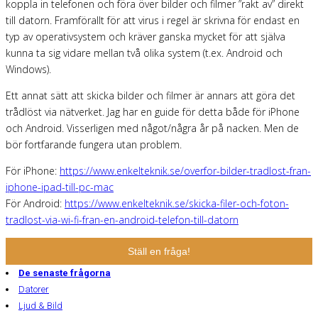
koppla in telefonen och föra över bilder och filmer ”rakt av” direkt
till datorn. Framförallt för att virus i regel är skrivna för endast en
typ av operativsystem och kräver ganska mycket för att själva
kunna ta sig vidare mellan två olika system (t.ex. Android och
Windows).
Ett annat sätt att skicka bilder och filmer är annars att göra det
trådlöst via nätverket. Jag har en guide för detta både för iPhone
och Android. Visserligen med något/några år på nacken. Men de
bör fortfarande fungera utan problem.
För iPhone:
https://www.enkelteknik.se/overfor-bilder-tradlost-fran-
iphone-ipad-till-pc-mac
För Android:
https://www.enkelteknik.se/skicka-filer-och-foton-
tradlost-via-wi-fi-fran-en-android-telefon-till-datorn
Ställ en fråga!
De senaste frågorna
Datorer
Ljud & Bild