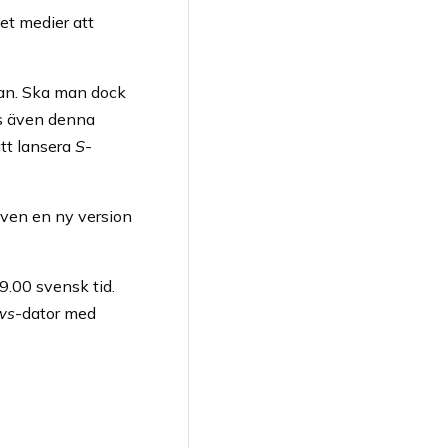
let medier att
udan. Ska man dock
us även denna
att lansera
S
-
 även en ny version
9.00 svensk tid.
ws
-dator med