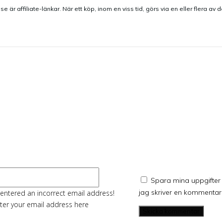
e är affiliate-länkar. När ett köp, inom en viss tid, görs via en eller flera av 
entar:
E-
Spara mina uppgifter 
post:*
jag skriver en kommentar
entered an incorrect email address!
ter your email address here