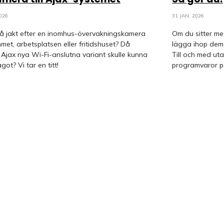
026
31 JAN, 2026
på jakt efter en inomhus-övervakningskamera
Om du sitter me
met, arbetsplatsen eller fritidshuset? Då
lägga ihop dem t
Ajax nya Wi-Fi-anslutna variant skulle kunna
Till och med ut
got? Vi tar en titt!
programvaror p