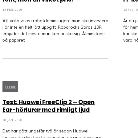
15 FEB, 2026
13 FEB, 2
Att välja vilken robotdammsugare man ska investera
Är du 
i är inte en helt lätt uppgift. Roborocks Saros 10R
för hem
erbjuder det mesta man kan önska sig. Åtminstone
kanske 
på pappret.
vara nå
Tester
Test: Huawei FreeClip 2 – Open
Ear-hörlurar med rimligt ljud
28 JAN, 2026
Det har gått ungefär två år sedan Huawei
lanserade den första varianten av sina open-ear-