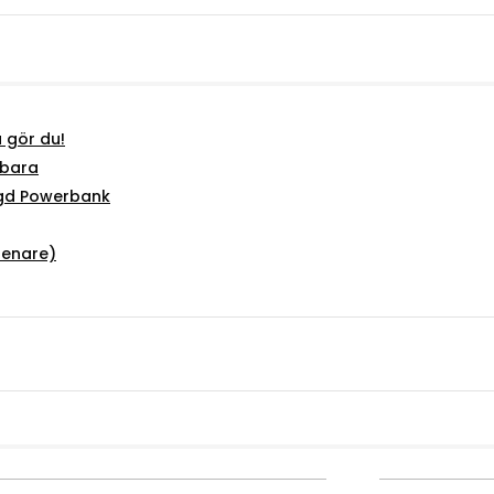
å gör du!
dbara
ägd Powerbank
senare)