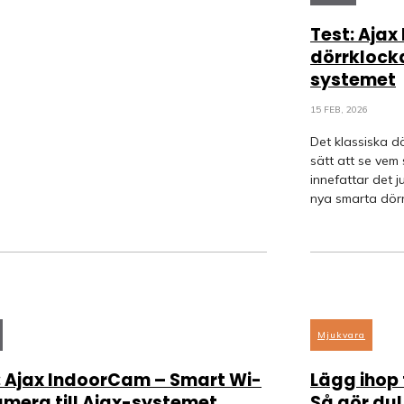
Test: Ajax
dörrklock
systemet
15 FEB, 2026
Det klassiska d
sätt att se vem
innefattar det j
nya smarta dörr
Mjukvara
: Ajax IndoorCam – Smart Wi-
Lägg ihop f
amera till Ajax-systemet
Så gör du!