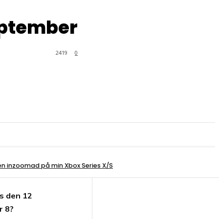
eptember
2419
0
den inzoomad på min Xbox Series X/S
ns den 12
r 8?