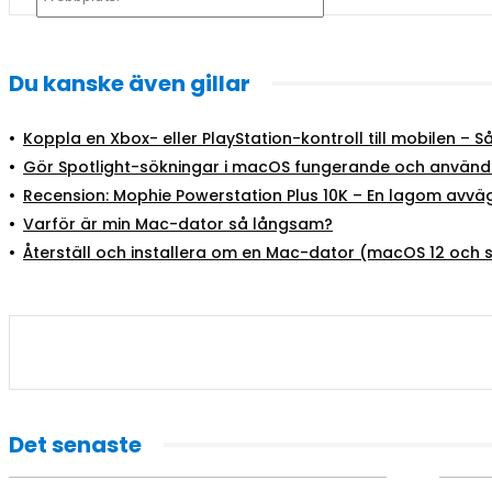
Du kanske även gillar
Koppla en Xbox- eller PlayStation-kontroll till mobilen – S
Gör Spotlight-sökningar i macOS fungerande och använ
Recension: Mophie Powerstation Plus 10K – En lagom avv
Varför är min Mac-dator så långsam?
Återställ och installera om en Mac-dator (macOS 12 och 
Det senaste