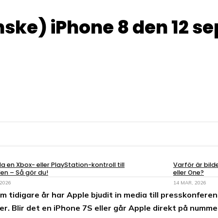
nske) iPhone 8 den 12 s
a en Xbox- eller PlayStation-kontroll till
Varför är bil
en – Så gör du!
eller One?
 2026
14 MAR, 2026
m tidigare år har Apple bjudit in media till presskonfere
r. Blir det en iPhone 7S eller går Apple direkt på numme