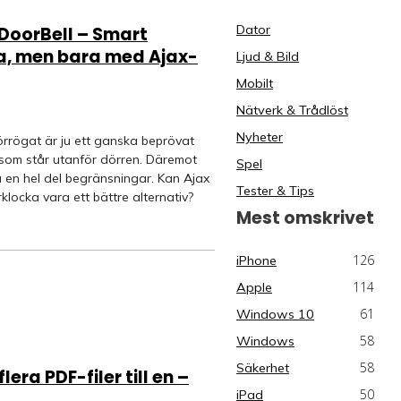
Dator
 DoorBell – Smart
a, men bara med Ajax-
Ljud & Bild
Mobilt
Nätverk & Trådlöst
Nyheter
örrögat är ju ett ganska beprövat
 som står utanför dörren. Däremot
Spel
u en hel del begränsningar. Kan Ajax
Tester & Tips
klocka vara ett bättre alternativ?
Mest omskrivet
126
iPhone
114
Apple
61
Windows 10
58
Windows
58
Säkerhet
lera PDF-filer till en –
50
iPad