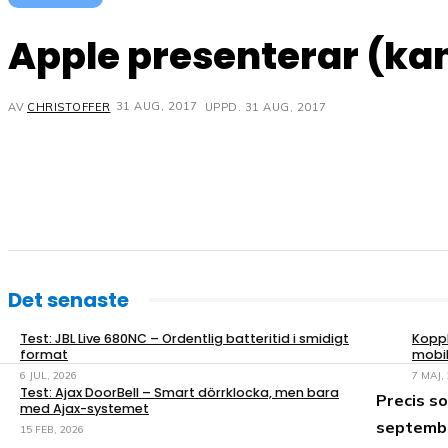
Apple presenterar (ka
31 AUG, 2017
UPPD.
31 AUG, 2017
AV
CHRISTOFFER
Det senaste
Test: JBL Live 680NC – Ordentlig batteritid i smidigt
Koppl
format
mobil
6 JUL, 2026
7 MAJ,
Test: Ajax DoorBell – Smart dörrklocka, men bara
Precis so
med Ajax-systemet
septembe
15 FEB, 2026