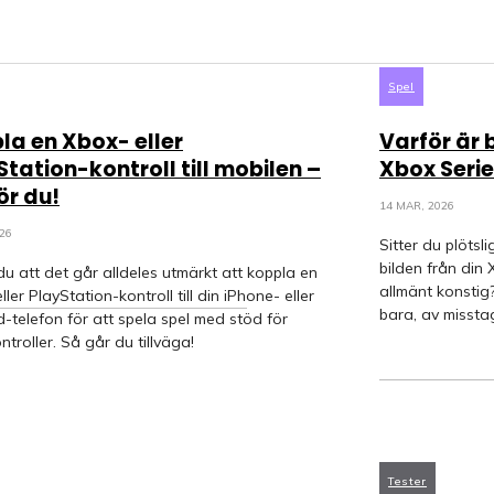
Spel
la en Xbox- eller
Varför är 
Station-kontroll till mobilen –
Xbox Serie
ör du!
14 MAR, 2026
026
Sitter du plötsl
bilden från din
du att det går alldeles utmärkt att koppla en
allmänt konstig
ller PlayStation-kontroll till din iPhone- eller
bara, av misstag
-telefon för att spela spel med stöd för
troller. Så går du tillväga!
Tester