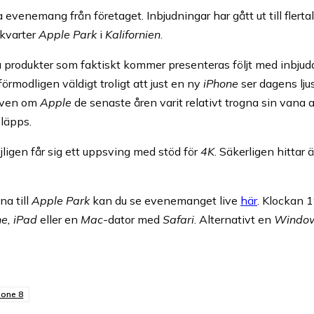
 evenemang från företaget. Inbjudningar har gått ut till flerta
kvarter
Apple Park
i
Kalifornien
.
lka produkter som faktiskt kommer presenteras följt med inbj
förmodligen väldigt troligt att just en ny
iPhone
ser dagens lj
även om
Apple
de senaste åren varit relativt trogna sin vana 
släpps.
ligen får sig ett uppsving med stöd för
4K
. Säkerligen hittar
na till
Apple Park
kan du se evenemanget live
här
. Klockan 1
e, iPad
eller en
Mac
-dator med
Safari
. Alternativt en
Windo
hone 8