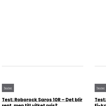
Tester
Tester
Test: Roborock Saros 10R – Det blir
Test
rent, men till vilket pris?
Fi-k