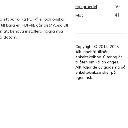
50
Hjälpmedel
41
Mac
d ett par olika PDF-filer och önskar
ill bara en PDF-fil, går det? Absolut!
an att behöva installera några nya
å datorn.
Copyright © 2014–2025.
Allt innehåll tillhör
enkelteknik.se. Citering är
tillåten om källan anges.
Allt följande av guiderna på
enkelteknik.se sker på
egen risk.