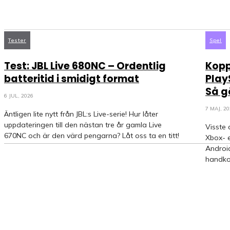
Tester
Spel
Test: JBL Live 680NC – Ordentlig
Kopp
batteritid i smidigt format
Play
Så g
6 JUL, 2026
7 MAJ, 2
Äntligen lite nytt från JBL:s Live-serie! Hur låter
uppdateringen till den nästan tre år gamla Live
Visste 
670NC och är den värd pengarna? Låt oss ta en titt!
Xbox- e
Android
handkon