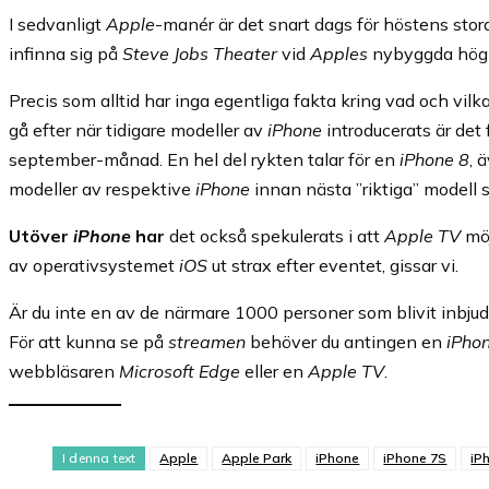
I sedvanligt
Apple
-manér är det snart dags för höstens stora
infinna sig på
Steve Jobs Theater
vid
Apples
nybyggda hög
Precis som alltid har inga egentliga fakta kring vad och vi
gå efter när tidigare modeller av
iPhone
introducerats är det 
september-månad. En hel del rykten talar för en
iPhone 8
, 
modeller av respektive
iPhone
innan nästa ”riktiga” modell 
Utöver
iPhone
har
det också spekulerats i att
Apple TV
möj
av operativsystemet
iOS
ut strax efter eventet, gissar vi.
Är du inte en av de närmare 1000 personer som blivit inbjud
För att kunna se på
streamen
behöver du antingen en
iPhon
webbläsaren
Microsoft Edge
eller en
Apple TV
.
I denna text
Apple
Apple Park
iPhone
iPhone 7S
iP