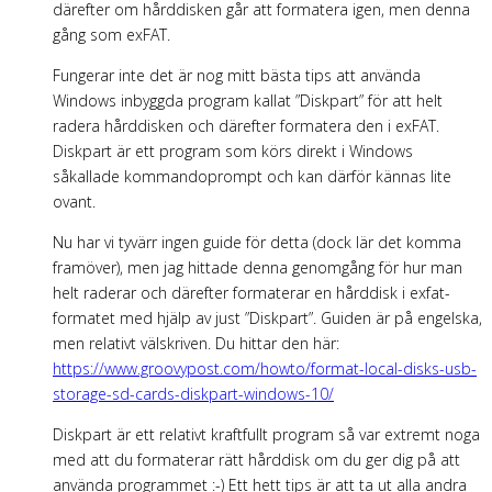
därefter om hårddisken går att formatera igen, men denna
gång som exFAT.
Fungerar inte det är nog mitt bästa tips att använda
Windows inbyggda program kallat ”Diskpart” för att helt
radera hårddisken och därefter formatera den i exFAT.
Diskpart är ett program som körs direkt i Windows
såkallade kommandoprompt och kan därför kännas lite
ovant.
Nu har vi tyvärr ingen guide för detta (dock lär det komma
framöver), men jag hittade denna genomgång för hur man
helt raderar och därefter formaterar en hårddisk i exfat-
formatet med hjälp av just ”Diskpart”. Guiden är på engelska,
men relativt välskriven. Du hittar den här:
https://www.groovypost.com/howto/format-local-disks-usb-
storage-sd-cards-diskpart-windows-10/
Diskpart är ett relativt kraftfullt program så var extremt noga
med att du formaterar rätt hårddisk om du ger dig på att
använda programmet :-) Ett hett tips är att ta ut alla andra