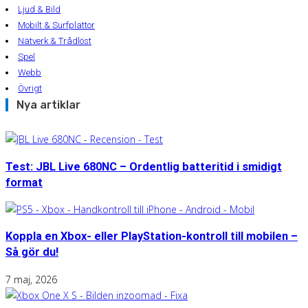
Ljud & Bild
Mobilt & Surfplattor
Nätverk & Trådlöst
Spel
Webb
Övrigt
Nya artiklar
Test: JBL Live 680NC – Ordentlig batteritid i smidigt
format
Koppla en Xbox- eller PlayStation-kontroll till mobilen –
Så gör du!
7 maj, 2026