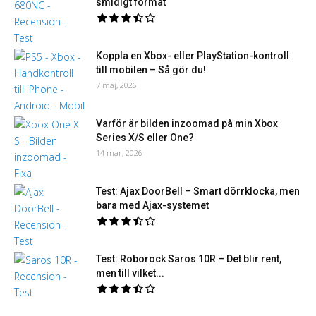
smidigt format
Koppla en Xbox- eller PlayStation-kontroll
till mobilen – Så gör du!
7 maj, 2026
Varför är bilden inzoomad på min Xbox
Series X/S eller One?
14 mar, 2026
Test: Ajax DoorBell – Smart dörrklocka, men
bara med Ajax-systemet
Test: Roborock Saros 10R – Det blir rent,
men till vilket...