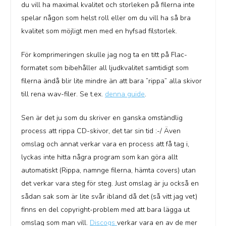
du vill ha maximal kvalitet och storleken på filerna inte
spelar någon som helst roll eller om du vill ha så bra
kvalitet som möjligt men med en hyfsad filstorlek.
För komprimeringen skulle jag nog ta en titt på Flac-
formatet som bibehåller all ljudkvalitet samtidigt som
filerna ändå blir lite mindre än att bara ”rippa” alla skivor
till rena wav-filer. Se t.ex.
denna guide
.
Sen är det ju som du skriver en ganska omständlig
process att rippa CD-skivor, det tar sin tid :-/ Även
omslag och annat verkar vara en process att få tag i,
lyckas inte hitta några program som kan göra allt
automatiskt (Rippa, namnge filerna, hämta covers) utan
det verkar vara steg för steg. Just omslag är ju också en
sådan sak som är lite svår ibland då det (så vitt jag vet)
finns en del copyright-problem med att bara lägga ut
omslag som man vill.
Discogs
verkar vara en av de mer