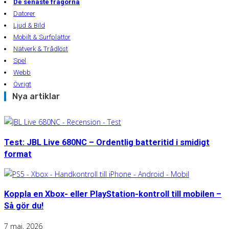
De senaste frågorna
Datorer
Ljud & Bild
Mobilt & Surfplattor
Nätverk & Trådlöst
Spel
Webb
Övrigt
Nya artiklar
Test: JBL Live 680NC – Ordentlig batteritid i smidigt
format
Koppla en Xbox- eller PlayStation-kontroll till mobilen –
Så gör du!
7 maj, 2026