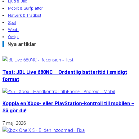
Ljud & Bild
Mobilt & Surfplattor
Nätverk & Trådlöst
Spel
Webb
Övrigt
Nya artiklar
Test: JBL Live 680NC – Ordentlig batteritid i smidigt
format
Koppla en Xbox- eller PlayStation-kontroll till mobilen –
Så gör du!
7 maj, 2026