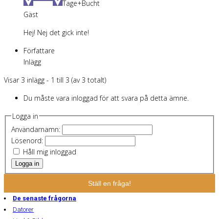
Tage+Bucht
Gäst
Hej! Nej det gick inte!
Författare
Inlägg
Visar 3 inlägg - 1 till 3 (av 3 totalt)
Du måste vara inloggad för att svara på detta ämne.
Logga in
Användarnamn:
Lösenord:
Håll mig inloggad
Logga in
Ställ en fråga!
De senaste frågorna
Datorer