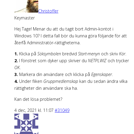
Christoffer
Keymaster
Hej Tage! Menar du att du tagit bort Admin-kontot i
Windows 10? I detta fall bör du kunna göra följande för att
återfå Administratör-rättigheterna.
1.
Klicka på
Söksymbolen
bredvid
Start-menyn
och skriv
Kör
.
2.
I fönstret som dyker upp skriver du
NETPLWIZ
och trycker
OK
.
3.
Markera din användare och klicka på
Egenskaper
.
4.
Under fliken
Gruppmedlemskap
kan du sedan ändra vilka
rättigheter din användare ska ha.
Kan det lösa problemet?
4 dec, 2021 kl. 11:07
#31049