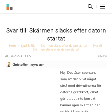
Svar till: Skärmen släcks efter datorn
startat
Hem
›
Ljud & Bild
›
Skärmen släcks efter datorn startat
›
Svar till:
Skärmen släcks efter datorn startat
28 jun, 2022 kl. 13:22
#34116
Christoffer
Keymaster
Hej! Det låter spontant
som att det blivit något
strul med drivrutinerna för
datorns grafikkort, vilket
gör att det inte korrekt
känner igen skärmen när
de först laddas in. Jag