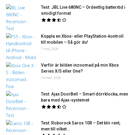
Test: JBL Live 680NC – Ordentlig batteritid i
smidigt format
Koppla en Xbox- eller PlayStation-kontroll
till mobilen – Så gör du!
7 maj, 2026
Varför är bilden inzoomad på min Xbox
Series X/S eller One?
14 mar, 2026
Test: Ajax DoorBell – Smart dörrklocka, men
bara med Ajax-systemet
Test: Roborock Saros 10R – Det blir rent,
men till vilket...