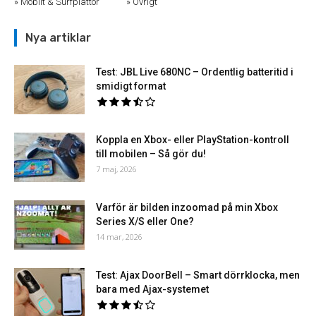
Mobilt & Surfplattor
Övrigt
Nya artiklar
Test: JBL Live 680NC – Ordentlig batteritid i
smidigt format
Koppla en Xbox- eller PlayStation-kontroll
till mobilen – Så gör du!
7 maj, 2026
Varför är bilden inzoomad på min Xbox
Series X/S eller One?
14 mar, 2026
Test: Ajax DoorBell – Smart dörrklocka, men
bara med Ajax-systemet