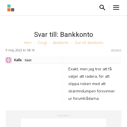
Svar till: Bankkonto
Hem
›
Övrigt
›
Bankkonto
›
Svar till: Bankkonto
9 maj, 2022 kl. 08:16
#33065
Kalle
Gäst
Exakt, men jag tror att få
väljer att radera, för att
slippa risken med att
skärmndumpen försvinner
ur forumtrådarna.