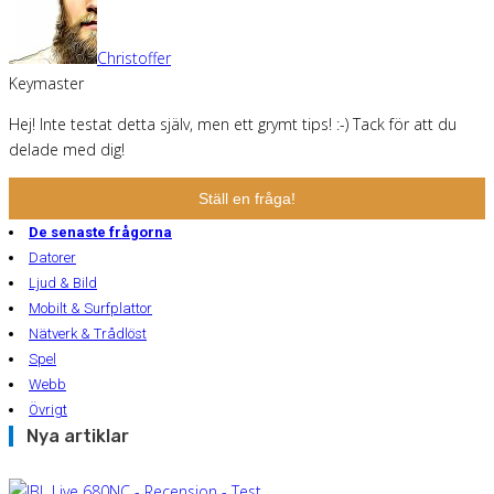
Christoffer
Keymaster
Hej! Inte testat detta själv, men ett grymt tips! :-) Tack för att du
delade med dig!
Ställ en fråga!
De senaste frågorna
Datorer
Ljud & Bild
Mobilt & Surfplattor
Nätverk & Trådlöst
Spel
Webb
Övrigt
Nya artiklar