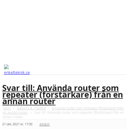
Svar till: Använda router som
repeater (förstärkare) från en
annan router
Hem
›
Nätverk & Trådlöst
›
Använda router som repeater (förstärkare) från
en annan router
›
Svar till: Använda router som repeater (förstärkare) från en
annan router
21 okt, 2021 kl. 17:30
#30805