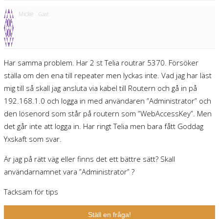
Micke
Gäst
Har samma problem. Har 2 st Telia routrar 5370. Försöker
ställa om den ena till repeater men lyckas inte. Vad jag har läst
mig till så skall jag ansluta via kabel till Routern och gå in på
192.168.1.0 och logga in med användaren ”Administrator” och
den lösenord som står på routern som ”WebAccessKey”. Men
det går inte att logga in. Har ringt Telia men bara fått Goddag
Yxskaft som svar.
Är jag på rätt väg eller finns det ett bättre sätt? Skall
användarnamnet vara ”Administrator” ?
Tacksam för tips
Ställ en fråga!