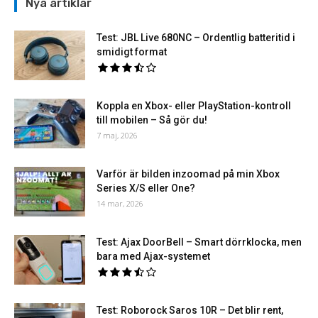
Nya artiklar
Test: JBL Live 680NC – Ordentlig batteritid i
smidigt format
Koppla en Xbox- eller PlayStation-kontroll
till mobilen – Så gör du!
7 maj, 2026
Varför är bilden inzoomad på min Xbox
Series X/S eller One?
14 mar, 2026
Test: Ajax DoorBell – Smart dörrklocka, men
bara med Ajax-systemet
Test: Roborock Saros 10R – Det blir rent,