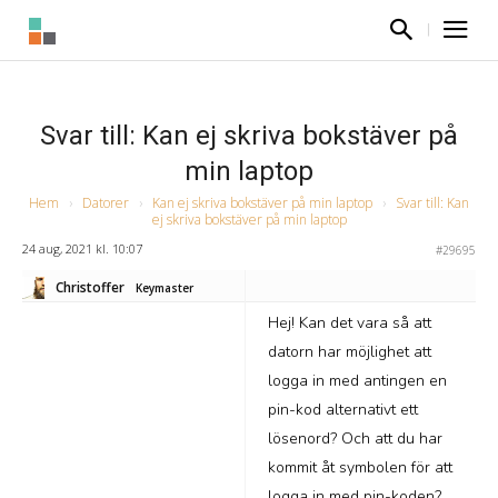
Svar till: Kan ej skriva bokstäver på
min laptop
Hem
›
Datorer
›
Kan ej skriva bokstäver på min laptop
›
Svar till: Kan
ej skriva bokstäver på min laptop
24 aug, 2021 kl. 10:07
#29695
Christoffer
Keymaster
Hej! Kan det vara så att
datorn har möjlighet att
logga in med antingen en
pin-kod alternativt ett
lösenord? Och att du har
kommit åt symbolen för att
logga in med pin-koden?