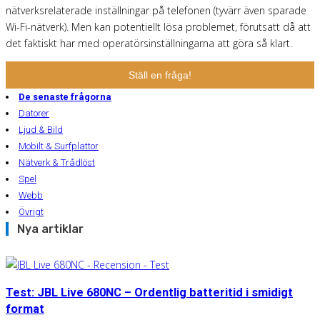
nätverksrelaterade inställningar på telefonen (tyvärr även sparade
Wi-Fi-nätverk). Men kan potentiellt lösa problemet, förutsatt då att
det faktiskt har med operatörsinställningarna att göra så klart.
Ställ en fråga!
De senaste frågorna
Datorer
Ljud & Bild
Mobilt & Surfplattor
Nätverk & Trådlöst
Spel
Webb
Övrigt
Nya artiklar
Test: JBL Live 680NC – Ordentlig batteritid i smidigt
format