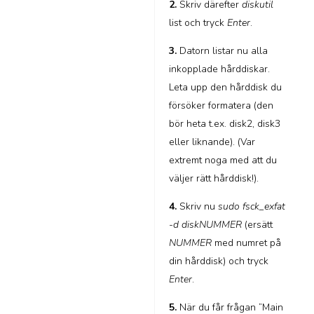
2.
Skriv därefter
diskutil
list och tryck
Enter
.
3.
Datorn listar nu alla
inkopplade hårddiskar.
Leta upp den hårddisk du
försöker formatera (den
bör heta t.ex. disk2, disk3
eller liknande). (Var
extremt noga med att du
väljer rätt hårddisk!).
4.
Skriv nu
sudo fsck_exfat
-d diskNUMMER
(ersätt
NUMMER
med numret på
din hårddisk) och tryck
Enter
.
5.
När du får frågan ”Main