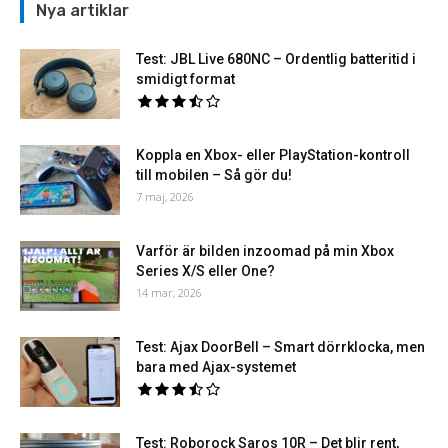
Nya artiklar
Test: JBL Live 680NC – Ordentlig batteritid i
smidigt format
Koppla en Xbox- eller PlayStation-kontroll
till mobilen – Så gör du!
7 maj, 2026
Varför är bilden inzoomad på min Xbox
Series X/S eller One?
14 mar, 2026
Test: Ajax DoorBell – Smart dörrklocka, men
bara med Ajax-systemet
Test: Roborock Saros 10R – Det blir rent,