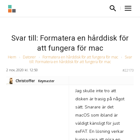
Svar till: Formatera en hårddisk för
att fungera för mac
Hem
›
Datorer
›
Formatera en hårddisk för att fungera för mac
›
Svar
till: Formatera en hårddisk för att fungera för mac
2 nov, 2020 kl. 12:50
#22173
Christoffer
Keymaster
Jag skulle inte tro att
disken är trasig på något
sätt. Snarare är det
macOS som ibland är
väldigt känsligt för just
exFAT. En lösning verkar
kunna vara att göra en