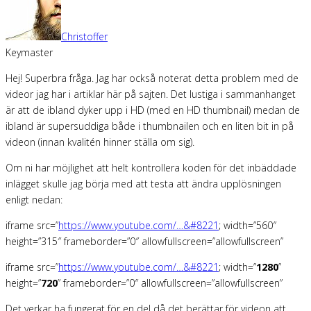
Christoffer
Keymaster
Hej! Superbra fråga. Jag har också noterat detta problem med de
videor jag har i artiklar här på sajten. Det lustiga i sammanhanget
är att de ibland dyker upp i HD (med en HD thumbnail) medan de
ibland är supersuddiga både i thumbnailen och en liten bit in på
videon (innan kvalitén hinner ställa om sig).
Om ni har möjlighet att helt kontrollera koden för det inbäddade
inlägget skulle jag börja med att testa att ändra upplösningen
enligt nedan:
iframe src=”
https://www.youtube.com/…&#8221
; width=”560″
height=”315″ frameborder=”0″ allowfullscreen=”allowfullscreen”
iframe src=”
https://www.youtube.com/…&#8221
; width=”
1280
”
height=”
720
” frameborder=”0″ allowfullscreen=”allowfullscreen”
Det verkar ha fungerat för en del då det berättar för videon att