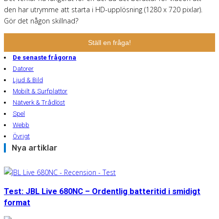
den har utrymme att starta i HD-upplösning (1280 x 720 pixlar).
Gör det någon skillnad?
Ställ en fråga!
De senaste frågorna
Datorer
Ljud & Bild
Mobilt & Surfplattor
Nätverk & Trådlöst
Spel
Webb
Övrigt
Nya artiklar
Test: JBL Live 680NC – Ordentlig batteritid i smidigt
format