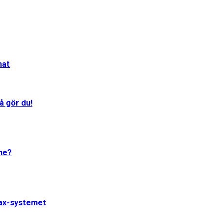
mat
å gör du!
One?
jax-systemet