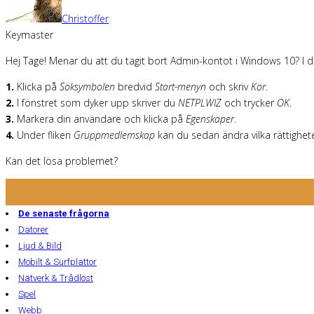
Christoffer
Keymaster
Hej Tage! Menar du att du tagit bort Admin-kontot i Windows 10? I det
1.
Klicka på
Söksymbolen
bredvid
Start-menyn
och skriv
Kör
.
2.
I fönstret som dyker upp skriver du
NETPLWIZ
och trycker
OK
.
3.
Markera din användare och klicka på
Egenskaper
.
4.
Under fliken
Gruppmedlemskap
kan du sedan ändra vilka rättighet
Kan det lösa problemet?
De senaste frågorna
Datorer
Ljud & Bild
Mobilt & Surfplattor
Nätverk & Trådlöst
Spel
Webb